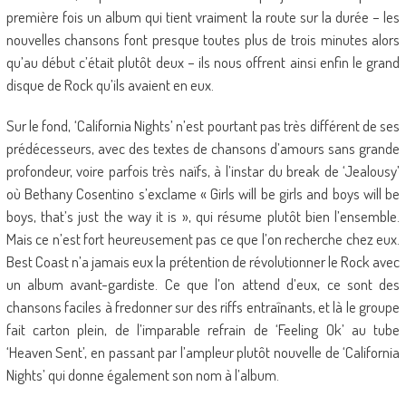
première fois un album qui tient vraiment la route sur la durée – les
nouvelles chansons font presque toutes plus de trois minutes alors
qu’au début c’était plutôt deux – ils nous offrent ainsi enfin le grand
disque de Rock qu’ils avaient en eux.
Sur le fond, ‘California Nights’ n’est pourtant pas très différent de ses
prédécesseurs, avec des textes de chansons d’amours sans grande
profondeur, voire parfois très naïfs, à l’instar du break de ‘Jealousy’
où Bethany Cosentino s’exclame « Girls will be girls and boys will be
boys, that’s just the way it is », qui résume plutôt bien l’ensemble.
Mais ce n’est fort heureusement pas ce que l’on recherche chez eux.
Best Coast n’a jamais eux la prétention de révolutionner le Rock avec
un album avant-gardiste. Ce que l’on attend d’eux, ce sont des
chansons faciles à fredonner sur des riffs entraînants, et là le groupe
fait carton plein, de l’imparable refrain de ‘Feeling Ok’ au tube
‘Heaven Sent’, en passant par l’ampleur plutôt nouvelle de ‘California
Nights’ qui donne également son nom à l’album.