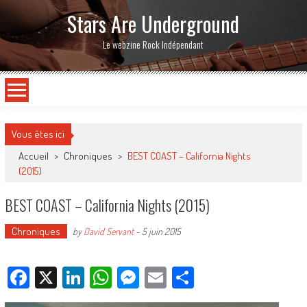
Stars Are Underground
Le webzine Rock Indépendant
Vous êtes ici
Accueil
>
Chroniques
>
BEST COAST – California Nights
(2015)
BEST COAST – California Nights (2015)
Chroniques
by
David Servant
-
5 juin 2015
Facebook
X
LinkedIn
WhatsApp
Messenger
Email
Partager