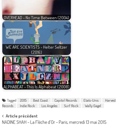
OVERHEAD - No Time Between (2004)
WE ARE SCIENTISTS - Helter Seltzer
(2016)
ALPHABEAT - This Is Alphabeat (2008)
Tagged
2015
Best Coast
Capitol Records
Etats-Unis
Harvest
Records
Indie Rock
Los Angeles
Surf Rock
Wally Gagel
Post
Article précédent
NADINE SHAH – La Flèche d’Or – Paris, mercredi 13 mai 2015
navigation