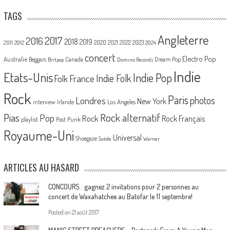
TAGS
Angleterre
2017
2016
2018
2019
2020
2021
2022
2023
2011
2012
2024
concert
Electro Pop
Australie
Canada
Beggars
Dream Pop
Britpop
Domino Records
Indie
Etats-Unis
Indie Pop
France
Indie Folk
Folk
Rock
Paris
Londres
photos
New York
Los Angeles
interview
Irlande
Pias
Rock alternatif
Pop
Rock
Rock Français
playlist
Post Punk
Royaume-Uni
Universal
Shoegaze
Suède
Warner
ARTICLES AU HASARD
CONCOURS : gagnez 2 invitations pour 2 personnes au
concert de Waxahatchee au Batofar le 11 septembre!
Posted on
21 août 2017