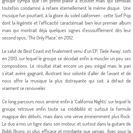
groupe sympa que l’on prend plaisir à écouter mais qui semblait
toutefois condamné à refaire éternellement le même disque. Une
musique fun pourtant, à la gloire du soleil californien ; cette Surf Pop
dont la légèreté et l’efficacité caractérisait bien leur premier album
mais qui montrait déjà quelques signes d’essoufflement dès leur
second opus, ‘The Only Place’, en 2012.
Le salut de Best Coast est finalement venu d’un EP, ‘Fade Away’, sorti
en 2013, sur lequel le groupe se décidait enfin à muscler un peu ses
compositions. Le résultat était encore un peu inégal mais le pari
s’était avéré gagnant, illustrant leur volonté d’aller de l’avant et de
nous offrir la musique la plus distrayante qui soit, à défaut de
vraiment se renouveler.
Ce long parcours nous amène enfin à ‘California Nights’ sur lequel le
groupe retrouve enfin toute sa crédibilité et surtout la formule
magique des débuts, mais dans une verve éminemment plus Rock.
Le duo a mis un tigre dans son moteur, et surtout dans la guitare de
Bobb Bruno, ici plus efficace et mordante que jamais. Avec pour la