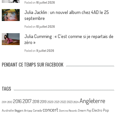
Posted on
16 juillet 2026
Julia Jacklin : un nouvel album chez 4AD le 25
septembre
Posted on
10 juillet 2026
Julia Cumming : « C’est comme si je repartais de
zéro »
Posted on
9 juillet 2026
PENDANT CE TEMPS SUR FACEBOOK
TAGS
Angleterre
2017
2016
2018
2019
2020
2021
2022
2023
2011
2012
2024
concert
Electro Pop
Australie
Canada
Beggars
Dream Pop
Britpop
Domino Records