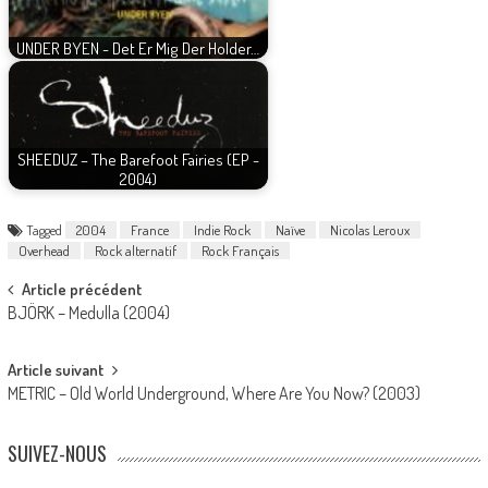
UNDER BYEN - Det Er Mig Der Holder…
SHEEDUZ – The Barefoot Fairies (EP -
2004)
Tagged
2004
France
Indie Rock
Naïve
Nicolas Leroux
Overhead
Rock alternatif
Rock Français
Post
Article précédent
BJÖRK – Medulla (2004)
navigation
Article suivant
METRIC – Old World Underground, Where Are You Now? (2003)
SUIVEZ-NOUS