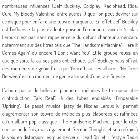
nombreuses influences (Jeff Buckley, Coldplay, Radiohead, Ride,
Cure, My Bloody Valentine, entre autres…) que l’on peut deviner sur
ce disque pour en faire une œuvre marquante. En effet Jeff Buckley
est l’influence la plus évidente puisque l’étonnante voix de Nicolas
Leroux n’est pas sans rappeler celle du défunt chanteur américain,
notamment sur des titres tels que ‘The Handsome Machine’, ‘Here It
Comes Again’ ou encore ‘I Don’t Want You’. Et le groupe réussi en
quelque sorte là ou ses pairs ont échoué. Jeff Buckley nous offrait
des moments de génie (tels que ‘Grace’) sur ses albums, ‘No Time
Between’ est un moment de génie à lui seul, d’une rare finesse.
L’album passe de belles et planantes mélodies (le trompeur titre
d’introduction ‘Talk Real’) à des tubes endiablés (l’imparable
‘Uprising’). Le passé musical jazzy de Nicolas Leroux lui permet
d’agrémenter son œuvre de mélodies plus élaborées et raffinées
qu’un album pop classique :‘The Handsome Machine’, pour le citer
une seconde fois, mais également ‘Second Thought’ et son refrain à
la voix en distorsion, les plus nerveux ‘Head On’ et ‘Lifestyle Radio