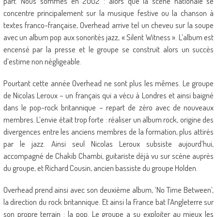
part. Nous sommes en 2002 : alors que la scène nationale se
concentre principalement sur la musique festive ou la chanson à
textes franco-française, Overhead arrive tel un cheveu sur la soupe
avec un album pop aux sonorités jazz, « Silent Witness ». L’album est
encensé par la presse et le groupe se construit alors un succès
d’estime non négligeable.
Pourtant cette année Overhead ne sont plus les mêmes. Le groupe
de Nicolas Leroux – un français qui a vécu à Londres et ainsi baigné
dans le pop-rock britannique – repart de zéro avec de nouveaux
membres. L’envie était trop forte : réaliser un album rock, origine des
divergences entre les anciens membres de la formation, plus attirés
par le jazz. Ainsi seul Nicolas Leroux subsiste aujourd’hui,
accompagné de Chakib Chambi, guitariste déjà vu sur scène auprès
du groupe, et Richard Cousin, ancien bassiste du groupe Holden.
Overhead prend ainsi avec son deuxième album, ‘No Time Between’,
la direction du rock britannique. Et ainsi la France bat l’Angleterre sur
son propre terrain : la pop. Le groupe a su exploiter au mieux les