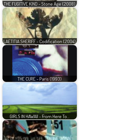
THE FUGITIVE KIND - Stone Age (2008)
LAETITIA SHERIFF - Codification (2004)
THE CURE - Paris (1993)
GIRLS IN HAWAII - From Here To…