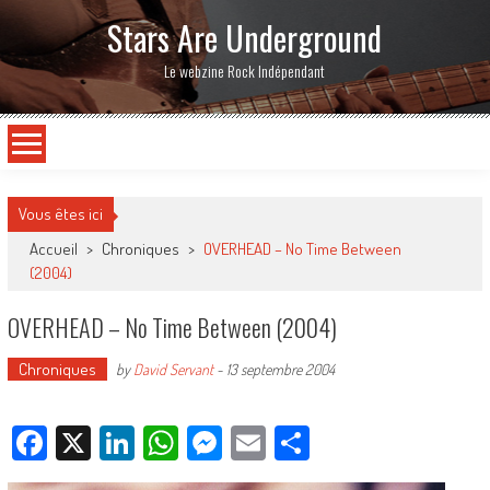
Stars Are Underground
Le webzine Rock Indépendant
Vous êtes ici
Accueil
>
Chroniques
>
OVERHEAD – No Time Between
(2004)
OVERHEAD – No Time Between (2004)
Chroniques
by
David Servant
-
13 septembre 2004
Facebook
X
LinkedIn
WhatsApp
Messenger
Email
Partager