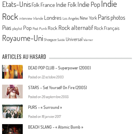
Indie
Etats-Unis
Indie Pop
France
Indie Folk
Folk
Rock
Paris
Londres
photos
New York
Los Angeles
interview
Irlande
Pias
Rock alternatif
Pop
Rock
Rock Français
playlist
Post Punk
Royaume-Uni
Universal
Shoegaze
Suède
Warner
ARTICLES AU HASARD
DEAD POP CLUB – Superpower (2000)
Posted on
22 octobre 2003
STARS – Set Yourself On Fire (2005)
Posted on
26 septembre 2005
PURS – « Surround »
Posted on
18 janvier 2017
BEACH SLANG – « Atomic Bomb »