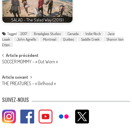
SALAD - The Salad Way (2019)
Tagged
2017
Breakglass Studios
Canada
Indie Rock
Jace
Lasek
John Agnello
Montreal
Québec
Saddle Creek
Sharon Van
Etten
Post
Article précédent
SOCCER MOMMY – « Out Worn »
navigation
Article suivant
THE PREATURES – « Girlhood »
SUIVEZ-NOUS