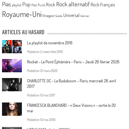
Pias
Rock alternatif
Pop
Rock
Rock Français
playlist
Post Punk
Royaume-Uni
Universal
Shoegaze
Suède
Warner
ARTICLES AU HASARD
La playlist de novembre 2016
Posted on
2 novembre 2016
Rocket – Le Point Éphémère – Paris – Jeudi 26 février 2026
Posted on
21 mars 2026
CHARLOTTE OC – Le Badaboum – Paris, mercredi 26 avril
2017
Posted on
15 mai 2017
FRANCESCA BLANCHARD – « Deux Visions » – sortie le 20
mai
Posted on
15 mai 2016