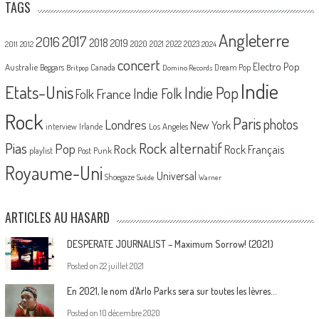
TAGS
Angleterre
2017
2016
2018
2019
2020
2021
2022
2023
2011
2012
2024
concert
Electro Pop
Australie
Canada
Beggars
Dream Pop
Britpop
Domino Records
Indie
Etats-Unis
Indie Pop
France
Indie Folk
Folk
Rock
Paris
Londres
photos
New York
Los Angeles
interview
Irlande
Pias
Rock alternatif
Pop
Rock
Rock Français
playlist
Post Punk
Royaume-Uni
Universal
Shoegaze
Suède
Warner
ARTICLES AU HASARD
DESPERATE JOURNALIST – Maximum Sorrow! (2021)
Posted on
22 juillet 2021
En 2021, le nom d’Arlo Parks sera sur toutes les lèvres…
Posted on
10 décembre 2020