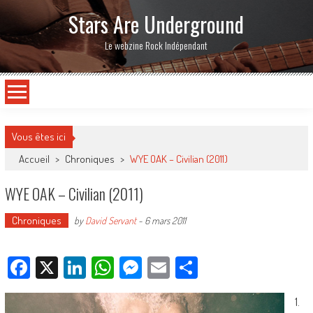
Stars Are Underground
Le webzine Rock Indépendant
Vous êtes ici
Accueil
>
Chroniques
>
WYE OAK – Civilian (2011)
WYE OAK – Civilian (2011)
Chroniques
by
David Servant
-
6 mars 2011
Facebook
X
LinkedIn
WhatsApp
Messenger
Email
Partager
1.