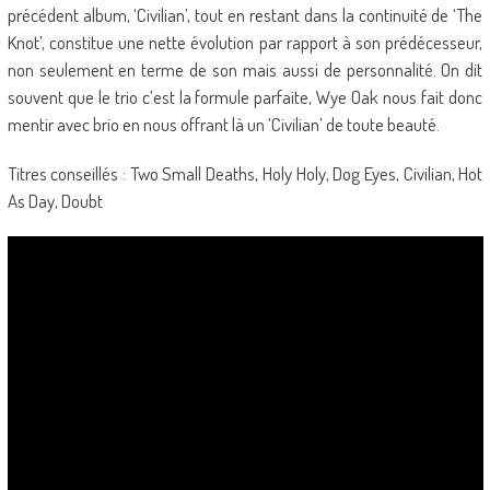
précédent album, ‘Civilian’, tout en restant dans la continuité de ‘The
Knot’, constitue une nette évolution par rapport à son prédécesseur,
non seulement en terme de son mais aussi de personnalité. On dit
souvent que le trio c’est la formule parfaite, Wye Oak nous fait donc
mentir avec brio en nous offrant là un ‘Civilian’ de toute beauté.
Titres conseillés : Two Small Deaths, Holy Holy, Dog Eyes, Civilian, Hot
As Day, Doubt