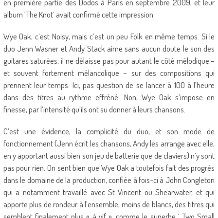
en première partie des Dodos à Paris en septembre 2009, et leur
album ‘The Knot’ avait confirmé cette impression.
Wye Oak, c’est Noisy, mais c’est un peu Folk en même temps. Si le
duo Jenn Wasner et Andy Stack aime sans aucun doute le son des
guitares saturées, il ne délaisse pas pour autant le côté mélodique –
et souvent fortement mélancolique – sur des compositions qui
prennent leur temps. Ici, pas question de se lancer à 100 à l’heure
dans des titres au rythme effréné. Non, Wye Oak s’impose en
finesse, par l’intensité qu’ils ont su donner à leurs chansons.
C’est une évidence, la complicité du duo, et son mode de
fonctionnement (Jenn écrit les chansons, Andy les arrange avec elle,
en y apportant aussi bien son jeu de batterie que de claviers) n’y sont
pas pour rien. On sent bien que Wye Oak a toutefois fait des progrès
dans le domaine de la production, confiée à fois-ci à John Congleton
qui a notamment travaillé avec St Vincent ou Shearwater, et qui
apporte plus de rondeur à l’ensemble, moins de blancs, des titres qui
semblent finalement plus « à vif », comme le superbe ‘ Two Small