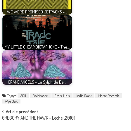
WE WERE PROMISED JETPACKS -…
MY LITTLE CHEAP DICTAPHONE - The…
CRANE ANGELS - Le Sylphide De…
Tagged
2011
Baltimore
Etats-Unis
Indie Rock
Merge Records
Wye Oak
Post
Article précédent
GREGORY AND THE HAWK – Leche (2010)
navigation