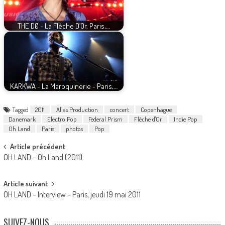
THE DØ - La Flèche D’Or, Paris,…
KARKWA - La Maroquinerie - Paris,…
Tagged
2011
Alias Production
concert
Copenhague
Danemark
Electro Pop
Federal Prism
Flèche d'Or
Indie Pop
Oh Land
Paris
photos
Pop
Post
Article précédent
OH LAND – Oh Land (2011)
navigation
Article suivant
OH LAND – Interview – Paris, jeudi 19 mai 2011
SUIVEZ-NOUS