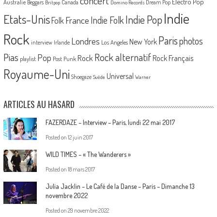
concert
Electro Pop
Australie
Canada
Beggars
Dream Pop
Britpop
Domino Records
Indie
Etats-Unis
Indie Pop
France
Indie Folk
Folk
Rock
Paris
Londres
photos
New York
Los Angeles
interview
Irlande
Pias
Rock alternatif
Pop
Rock
Rock Français
playlist
Post Punk
Royaume-Uni
Universal
Shoegaze
Suède
Warner
ARTICLES AU HASARD
FAZERDAZE – Interview – Paris, lundi 22 mai 2017
Posted on
12 juin 2017
WILD TIMES – « The Wanderers »
Posted on
18 mars 2017
Julia Jacklin – Le Café de la Danse – Paris – Dimanche 13
novembre 2022
Posted on
29 novembre 2022