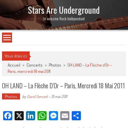
Stars Are Underground
Le webzine Rock Indépendant
Vous êtes ici
Accueil
>
Concerts
>
Photos
>
OH LAND – La Flèche d’Or –
Paris, mercredi 18 mai 2011
OH LAND – La Flèche D’Or – Paris, Mercredi 18 Mai 2011
Photos
by
David Servant
-
31 mai 2011
Facebook
X
LinkedIn
WhatsApp
Messenger
Email
Partager