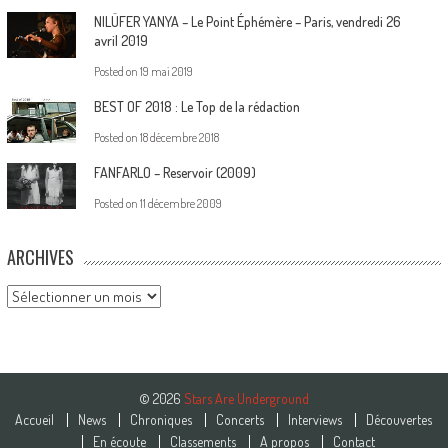
NILÜFER YANYA – Le Point Éphémère – Paris, vendredi 26
avril 2019
Posted on
19 mai 2019
BEST OF 2018 : Le Top de la rédaction
Posted on
18 décembre 2018
FANFARLO – Reservoir (2009)
Posted on
11 décembre 2009
ARCHIVES
Archives
© 2026
Stars Are Underground
Accueil
News
Chroniques
Concerts
Interviews
Découvertes
En écoute
Classements
A propos
Contact