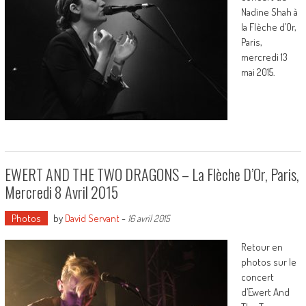
Nadine Shah à
la Flèche d’Or,
Paris,
mercredi 13
mai 2015.
EWERT AND THE TWO DRAGONS – La Flèche D’Or, Paris,
Mercredi 8 Avril 2015
Photos
by
David Servant
-
16 avril 2015
Retour en
photos sur le
concert
d’Ewert And