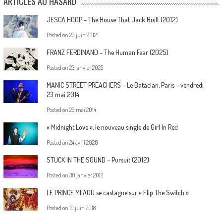
ARTICLES AU HASARD
JESCA HOOP – The House That Jack Built (2012)
Posted on
29 juin 2012
FRANZ FERDINAND – The Human Fear (2025)
Posted on
23 janvier 2025
MANIC STREET PREACHERS – Le Bataclan, Paris – vendredi
23 mai 2014
Posted on
29 mai 2014
« Midnight Love », le nouveau single de Girl In Red
Posted on
24 avril 2020
STUCK IN THE SOUND – Pursuit (2012)
Posted on
30 janvier 2012
LE PRINCE MIIAOU se castagne sur « Flip The Switch »
Posted on
19 juin 2018