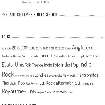
Posted on
9 juillet 2026
PENDANT CE TEMPS SUR FACEBOOK
TAGS
Angleterre
2017
2016
2018
2019
2020
2021
2022
2023
2011
2012
2024
concert
Electro Pop
Australie
Canada
Beggars
Dream Pop
Britpop
Domino Records
Indie
Etats-Unis
Indie Pop
France
Indie Folk
Folk
Rock
Paris
Londres
photos
New York
Los Angeles
interview
Irlande
Pias
Rock alternatif
Pop
Rock
Rock Français
playlist
Post Punk
Royaume-Uni
Universal
Shoegaze
Suède
Warner