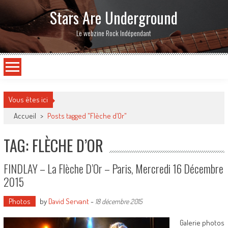
Stars Are Underground
Le webzine Rock Indépendant
Vous êtes ici
Accueil
>
Posts tagged "Flèche d’Or"
TAG: FLÈCHE D’OR
FINDLAY – La Flèche D’Or – Paris, Mercredi 16 Décembre
2015
Photos
by
David Servant
-
18 décembre 2015
Galerie photos