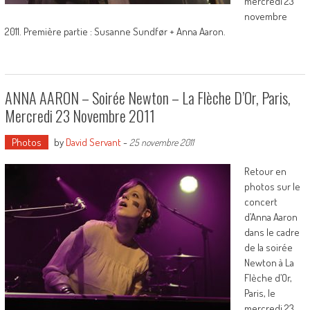
mercredi 23
novembre
2011. Première partie : Susanne Sundfør + Anna Aaron.
ANNA AARON – Soirée Newton – La Flèche D’Or, Paris,
Mercredi 23 Novembre 2011
Photos
by
David Servant
-
25 novembre 2011
Retour en
photos sur le
concert
d’Anna Aaron
dans le cadre
de la soirée
Newton à La
Flèche d’Or,
Paris, le
mercredi 23