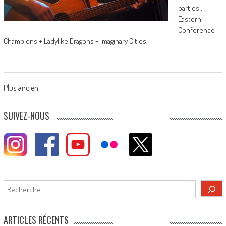
parties :
Eastern
Conference
Champions + Ladylike Dragons + Imaginary Cities.
Posts
Plus ancien
navigation
SUIVEZ-NOUS
Rechercher
ARTICLES RÉCENTS