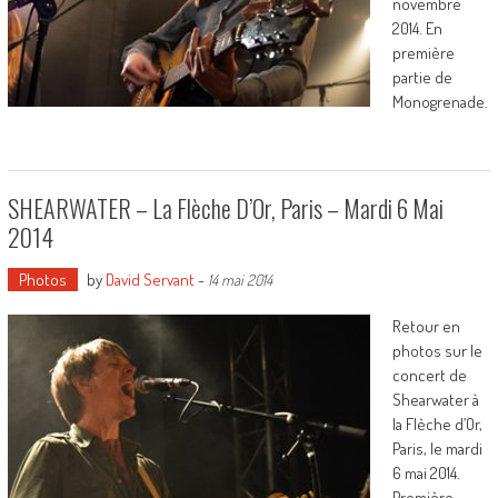
novembre
2014. En
première
partie de
Monogrenade.
SHEARWATER – La Flèche D’Or, Paris – Mardi 6 Mai
2014
Photos
by
David Servant
-
14 mai 2014
Retour en
photos sur le
concert de
Shearwater à
la Flèche d’Or,
Paris, le mardi
6 mai 2014.
Première