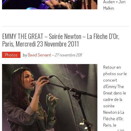
Auden + Jon
Malkin.
EMMY THE GREAT – Soirée Newton – La Flèche D’Or,
Paris, Mercredi 23 Novembre 2011
Photos
by
David Servant
-
27 novembre 2011
Retour en
photos sur le
concert
d’Emmy The
Great dans le
cadre de la
soirée
Newton à La
Flèche d’Or,
Paris, le