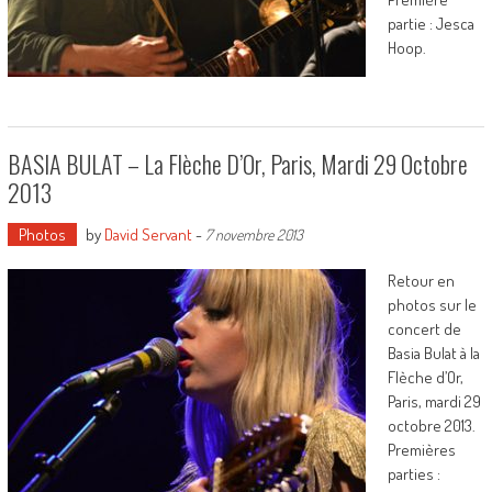
partie : Jesca
Hoop.
BASIA BULAT – La Flèche D’Or, Paris, Mardi 29 Octobre
2013
Photos
by
David Servant
-
7 novembre 2013
Retour en
photos sur le
concert de
Basia Bulat à la
Flèche d’Or,
Paris, mardi 29
octobre 2013.
Premières
parties :