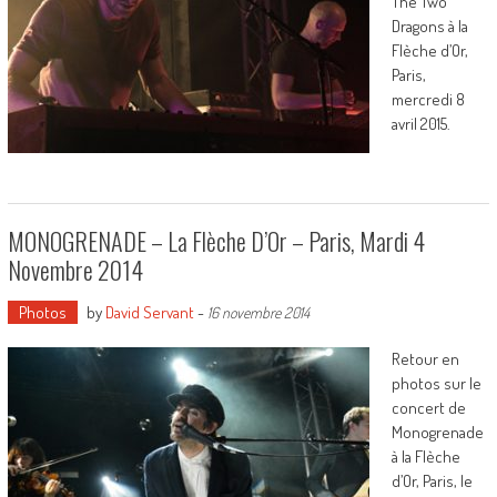
The Two
Dragons à la
Flèche d’Or,
Paris,
mercredi 8
avril 2015.
MONOGRENADE – La Flèche D’Or – Paris, Mardi 4
Novembre 2014
Photos
by
David Servant
-
16 novembre 2014
Retour en
photos sur le
concert de
Monogrenade
à la Flèche
d’Or, Paris, le