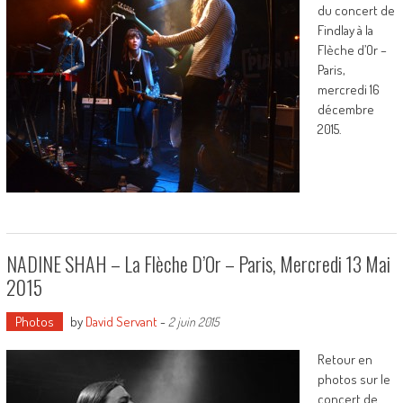
du concert de
Findlay à la
Flèche d’Or –
Paris,
mercredi 16
décembre
2015.
NADINE SHAH – La Flèche D’Or – Paris, Mercredi 13 Mai
2015
Photos
by
David Servant
-
2 juin 2015
Retour en
photos sur le
concert de