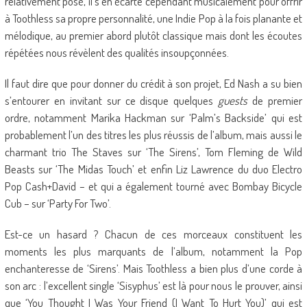
relativement posé, il s’en écarte cependant musicalement pour offrir
à Toothless sa propre personnalité, une Indie Pop à la fois planante et
mélodique, au premier abord plutôt classique mais dont les écoutes
répétées nous révèlent des qualités insoupçonnées.
Il faut dire que pour donner du crédit à son projet, Ed Nash a su bien
s’entourer en invitant sur ce disque quelques
guests
de premier
ordre, notamment Marika Hackman sur ‘Palm’s Backside’ qui est
probablement l’un des titres les plus réussis de l’album, mais aussi le
charmant trio The Staves sur ‘The Sirens’, Tom Fleming de Wild
Beasts sur ‘The Midas Touch’ et enfin Liz Lawrence du duo Electro
Pop Cash+David – et qui a également tourné avec Bombay Bicycle
Cub – sur ‘Party For Two’.
Est-ce un hasard ? Chacun de ces morceaux constituent les
moments les plus marquants de l’album, notamment la Pop
enchanteresse de ‘Sirens’. Mais Toothless a bien plus d’une corde à
son arc : l’excellent single ‘Sisyphus’ est là pour nous le prouver, ainsi
que ‘You Thought I Was Your Friend (I Want To Hurt You)’ qui est