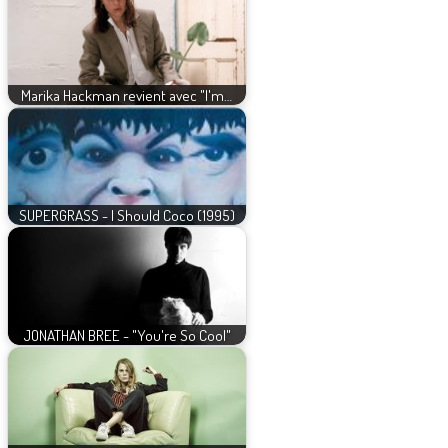
Marika Hackman revient avec "I'm…
SUPERGRASS - I Should Coco (1995)
JONATHAN BREE - "You're So Cool"