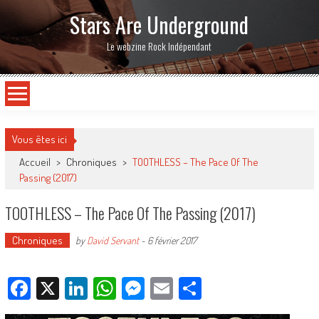
Stars Are Underground
Le webzine Rock Indépendant
Vous êtes ici
Accueil
>
Chroniques
>
TOOTHLESS – The Pace Of The
Passing (2017)
TOOTHLESS – The Pace Of The Passing (2017)
Chroniques
by
David Servant
-
6 février 2017
Facebook
X
LinkedIn
WhatsApp
Messenger
Email
Partager