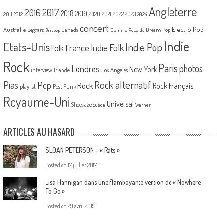
Angleterre
2017
2016
2018
2019
2020
2021
2022
2023
2011
2012
2024
concert
Electro Pop
Australie
Canada
Beggars
Dream Pop
Britpop
Domino Records
Indie
Etats-Unis
Indie Pop
France
Indie Folk
Folk
Rock
Paris
Londres
photos
New York
Los Angeles
interview
Irlande
Pias
Rock alternatif
Pop
Rock
Rock Français
playlist
Post Punk
Royaume-Uni
Universal
Shoegaze
Suède
Warner
ARTICLES AU HASARD
SLOAN PETERSON – « Rats »
Posted on
17 juillet 2017
Lisa Hannigan dans une flamboyante version de « Nowhere
To Go »
Posted on
29 avril 2019