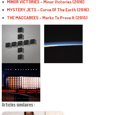
MINOR VICTORIES – Minor Victories (2016)
MYSTERY JETS – Curve Of The Earth (2016)
THE MACCABEES – Marks To Prove It (2015)
Articles similaires :