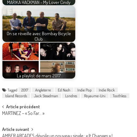
MARIKA HACKMAN - My Lover Cindy
On se réveille avec Bombay Bicycle
Club
La playlist de mars 2017
Tagged
2017
Angleterre
Ed Nash
Indie Pop
Indie Rock
Island Records
Jack Steadman
Londres
Royaume-Uni
Toothless
Post
Article précédent
MARTINEZ – « So Far… »
navigation
Article suivant
AMBER ARCADES dévoile un nouveau single : « It Changes » !