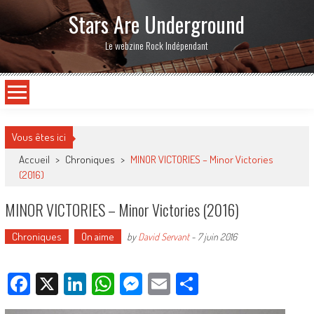
Stars Are Underground
Le webzine Rock Indépendant
Vous êtes ici
Accueil
>
Chroniques
>
MINOR VICTORIES – Minor Victories
(2016)
MINOR VICTORIES – Minor Victories (2016)
Chroniques
On aime
by
David Servant
-
7 juin 2016
Facebook
X
LinkedIn
WhatsApp
Messenger
Email
Partager