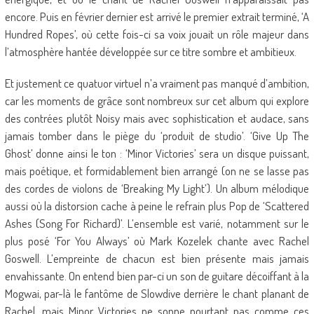
encore. Puis en février dernier est arrivé le premier extrait terminé, ‘A
Hundred Ropes’, où cette fois-ci sa voix jouait un rôle majeur dans
l’atmosphère hantée développée sur ce titre sombre et ambitieux.
Et justement ce quatuor virtuel n’a vraiment pas manqué d’ambition,
car les moments de grâce sont nombreux sur cet album qui explore
des contrées plutôt Noisy mais avec sophistication et audace, sans
jamais tomber dans le piège du ‘produit de studio’. ‘Give Up The
Ghost’ donne ainsi le ton : ‘Minor Victories’ sera un disque puissant,
mais poétique, et formidablement bien arrangé (on ne se lasse pas
des cordes de violons de ‘Breaking My Light’). Un album mélodique
aussi où la distorsion cache à peine le refrain plus Pop de ‘Scattered
Ashes (Song For Richard)’. L’ensemble est varié, notamment sur le
plus posé ‘For You Always’ où Mark Kozelek chante avec Rachel
Goswell. L’empreinte de chacun est bien présente mais jamais
envahissante. On entend bien par-ci un son de guitare décoiffant à la
Mogwai, par-là le fantôme de Slowdive derrière le chant planant de
Rachel, mais Minor Victories ne sonne pourtant pas comme ces