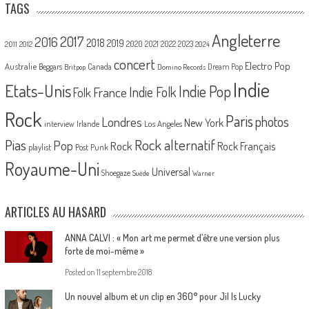
TAGS
Angleterre
2017
2016
2018
2019
2020
2021
2022
2023
2011
2012
2024
concert
Electro Pop
Australie
Canada
Beggars
Dream Pop
Britpop
Domino Records
Indie
Etats-Unis
Indie Pop
France
Indie Folk
Folk
Rock
Paris
Londres
photos
New York
Los Angeles
interview
Irlande
Pias
Rock alternatif
Pop
Rock
Rock Français
playlist
Post Punk
Royaume-Uni
Universal
Shoegaze
Suède
Warner
ARTICLES AU HASARD
ANNA CALVI : « Mon art me permet d’être une version plus
forte de moi-même »
Posted on
11 septembre 2018
Un nouvel album et un clip en 360° pour Jil Is Lucky