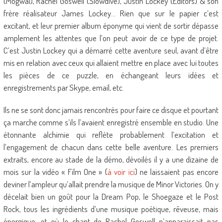
(Mogwai), Rachel Goswell (Slowdive), Justin Lockey (Editors) & son
frère réalisateur James Lockey… Rien que sur le papier c’est
excitant, et leur premier album éponyme qui vient de sortir dépasse
amplement les attentes que l’on peut avoir de ce type de projet.
C’est Justin Lockey qui a démarré cette aventure seul, avant d’être
mis en relation avec ceux qui allaient mettre en place avec lui toutes
les pièces de ce puzzle, en échangeant leurs idées et
enregistrements par Skype, email, etc.
Ils ne se sont donc jamais rencontrés pour faire ce disque et pourtant
ça marche comme s’ils l’avaient enregistré ensemble en studio. Une
étonnante alchimie qui reflète probablement l’excitation et
l’engagement de chacun dans cette belle aventure. Les premiers
extraits, encore au stade de la démo, dévoilés il y a une dizaine de
mois sur la vidéo « Film One » (
à voir ici
) ne laissaient pas encore
deviner l’ampleur qu’allait prendre la musique de Minor Victories. On y
décelait bien un goût pour la Dream Pop, le Shoegaze et le Post
Rock, tous les ingrédients d’une musique poétique, rêveuse, mais
énergique, et où le chant de Rachel Goswell n’apparaissait pas