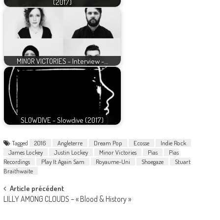
(2017)
MINOR VICTORIES - Interview -…
SLOWDIVE - Slowdive (2017)
Tagged
2016
Angleterre
Dream Pop
Ecosse
Indie Rock
James Lockey
Justin Lockey
Minor Victories
Pias
Pias
Recordings
Play It Again Sam
Royaume-Uni
Shoegaze
Stuart
Braithwaite
Post
Article précédent
LILLY AMONG CLOUDS – « Blood & History »
navigation