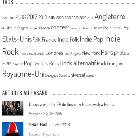
TAGS
Angleterre
2017
2016
2018
2019
2020
2021
2022
2023
2011
2012
2024
concert
Electro Pop
Australie
Canada
Beggars
Dream Pop
Britpop
Domino Records
Indie
Etats-Unis
Indie Pop
France
Indie Folk
Folk
Rock
Paris
Londres
photos
New York
Los Angeles
interview
Irlande
Pias
Rock alternatif
Pop
Rock
Rock Français
playlist
Post Punk
Royaume-Uni
Universal
Shoegaze
Suède
Warner
ARTICLES AU HASARD
Découvrez le 1er EP de Russo : « House with a Pool »
Posted on
21 juillet 2018
SNAIL MAIL – Lush (2018)
Posted on
14 juin 2018