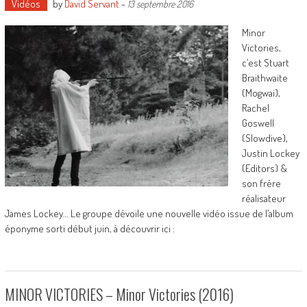
Vidéos
by
David Servant
-
13 septembre 2016
Minor
Victories,
c’est Stuart
Braithwaite
(Mogwai),
Rachel
Goswell
(Slowdive),
Justin Lockey
(Editors) &
son frère
réalisateur
James Lockey… Le groupe dévoile une nouvelle vidéo issue de l’album
éponyme sorti début juin, à découvrir ici :
MINOR VICTORIES – Minor Victories (2016)