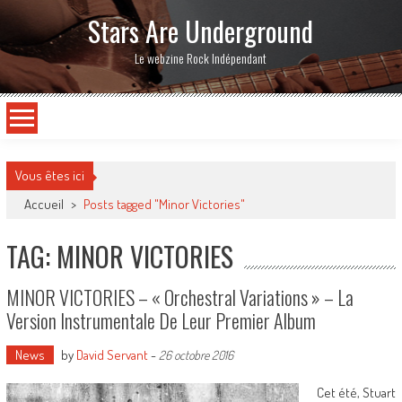
Stars Are Underground
Le webzine Rock Indépendant
Vous êtes ici
Accueil
>
Posts tagged "Minor Victories"
TAG: MINOR VICTORIES
MINOR VICTORIES – « Orchestral Variations » – La
Version Instrumentale De Leur Premier Album
News
by
David Servant
-
26 octobre 2016
Cet été, Stuart