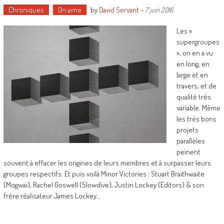
Chroniques
On aime
by
David Servant
-
7 juin 2016
Les «
supergroupes
», on en a vu
en long, en
large et en
travers, et de
qualité très
variable. Même
les très bons
projets
parallèles
peinent
souvent à effacer les origines de leurs membres et à surpasser leurs
groupes respectifs. Et puis voilà Minor Victories : Stuart Braithwaite
(Mogwai), Rachel Goswell (Slowdive), Justin Lockey (Editors) & son
frère réalisateur James Lockey…