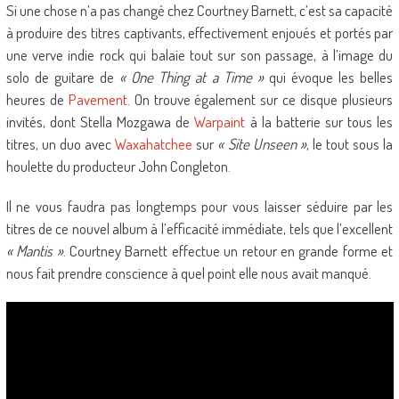
Si une chose n’a pas changé chez Courtney Barnett, c’est sa capacité
à produire des titres captivants, effectivement enjoués et portés par
une verve indie rock qui balaie tout sur son passage, à l’image du
solo de guitare de
« One Thing at a Time »
qui évoque les belles
heures de
Pavement
. On trouve également sur ce disque plusieurs
invités, dont Stella Mozgawa de
Warpaint
à la batterie sur tous les
titres, un duo avec
Waxahatchee
sur
« Site Unseen »
, le tout sous la
houlette du producteur John Congleton.
Il ne vous faudra pas longtemps pour vous laisser séduire par les
titres de ce nouvel album à l’efficacité immédiate, tels que l’excellent
« Mantis »
. Courtney Barnett effectue un retour en grande forme et
nous fait prendre conscience à quel point elle nous avait manqué.