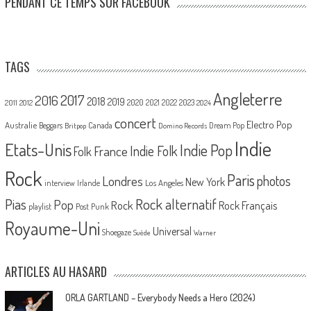
PENDANT CE TEMPS SUR FACEBOOK
TAGS
Angleterre
2017
2016
2018
2019
2020
2021
2022
2023
2011
2012
2024
concert
Electro Pop
Australie
Canada
Beggars
Dream Pop
Britpop
Domino Records
Indie
Etats-Unis
Indie Pop
France
Indie Folk
Folk
Rock
Paris
Londres
photos
New York
Los Angeles
interview
Irlande
Pias
Rock alternatif
Pop
Rock
Rock Français
playlist
Post Punk
Royaume-Uni
Universal
Shoegaze
Suède
Warner
ARTICLES AU HASARD
ORLA GARTLAND – Everybody Needs a Hero (2024)