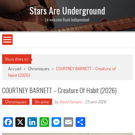
Stars Are Underground
Le webzine Rock Indépendant
Vous êtes ici
Accueil
>
Chroniques
>
COURTNEY BARNETT – Creature of
Habit (2026)
COURTNEY BARNETT – Creature Of Habit (2026)
Chroniques
On aime
by
David Servant
-
23 avril 2026
Facebook
X
LinkedIn
WhatsApp
Messenger
Email
Partager