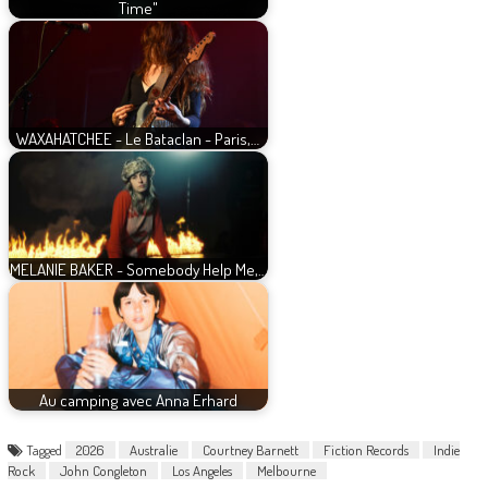
Time"
WAXAHATCHEE - Le Bataclan - Paris,…
MELANIE BAKER - Somebody Help Me,…
Au camping avec Anna Erhard
Tagged
2026
Australie
Courtney Barnett
Fiction Records
Indie
Rock
John Congleton
Los Angeles
Melbourne