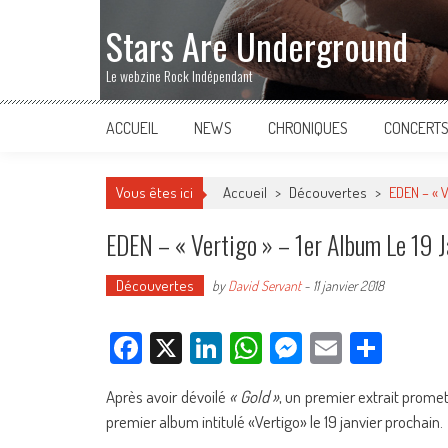
Stars Are Underground
Le webzine Rock Indépendant
ACCUEIL
NEWS
CHRONIQUES
CONCERT
Vous êtes ici
Accueil
>
Découvertes
>
EDEN – « V
EDEN – « Vertigo » – 1er Album Le 19 J
Découvertes
by
David Servant
-
11 janvier 2018
Facebook
X
LinkedIn
WhatsApp
Messenger
Email
Parta
Après avoir dévoilé
« Gold »
, un premier extrait promet
premier album intitulé «Vertigo» le 19 janvier prochain.