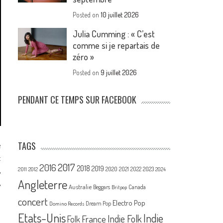
Posted on
10 juillet 2026
Julia Cumming : « C’est
comme si je repartais de
zéro »
Posted on
9 juillet 2026
PENDANT CE TEMPS SUR FACEBOOK
TAGS
é
:
2017
2016
2018
2019
,
2020
2021
2022
2023
2011
2012
2024
Angleterre
,
Australie
Canada
Beggars
Britpop
concert
Electro Pop
Dream Pop
Domino Records
Etats-Unis
Indie
France
Indie Folk
Folk