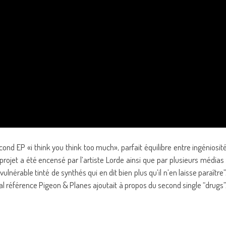
cond EP «i think you think too much», parfait équilibre entre ingéniosit
e projet a été encensé par l’artiste Lorde ainsi que par plusieurs médias 
ulnérable tinté de synthés qui en dit bien plus qu’il n’en laisse paraître”
al référence Pigeon & Planes ajoutait à propos du second single “drugs”