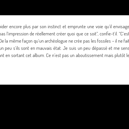
ider encore plus par son instinct et emprunte une voie qu’il envisag
s l’impression de réellement créer quoi que ce soit”, confie-t’il. “C’es
 De la même façon qu’un archéologue ne crée pas les fossiles – il ne fai
r un peu s’ils sont en mauvais état. Je suis un peu dépassé et me sen
itant en sortant cet album. Ce n’est pas un aboutissement mais plutôt l