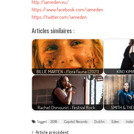
http://iameden.eu/
https://www.facebook.com/iameden
https://twitter.com/iameden
Articles similaires :
BILLIE MARTEN - Flora Fauna (2021)
KINO KIMIN
Rachel Chinouriri - Festival Rock…
SMITH & THEL
Tagged
2018
Capitol Records
Dublin
Eden
Indie
Article précédent