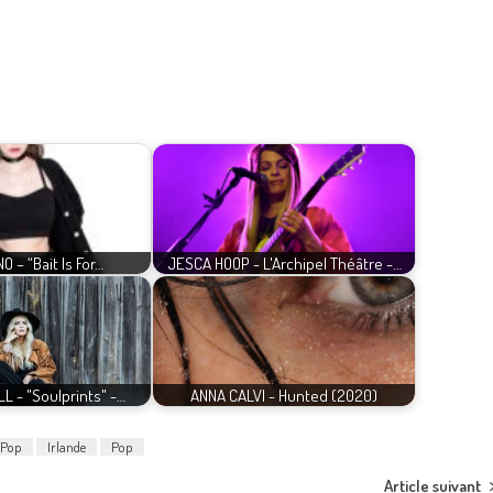
O – “Bait Is For…
JESCA HOOP - L'Archipel Théâtre -…
L - "Soulprints" -…
ANNA CALVI - Hunted (2020)
 Pop
Irlande
Pop
Article suivant