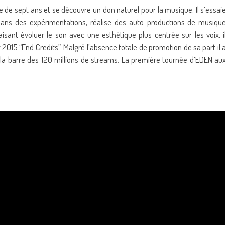
e de sept ans et se découvre un don naturel pour la musique. Il s’essai
ce dans des expérimentations, réalise des auto-productions de musiqu
sant évoluer le son avec une esthétique plus centrée sur les voix, i
 2015 “End Credits”. Malgré l’absence totale de promotion de sa part il 
 la barre des 120 millions de streams. La première tournée d’EDEN au