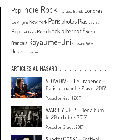
Indie Rock
Pop
Londres
interview
Irlande
Paris
Pias
photos
New York
Los Angeles
playlist
Rock alternatif
Pop
Rock
Rock
Post Punk
Royaume-Uni
Français
Shoegaze
Suède
Universal
Warner
ARTICLES AU HASARD
SLOWDIVE – Le Trabendo –
Paris, dimanche 2 avril 2017
Posted on
4 avril 2017
WARBLY JETS – 1er album
le 20 octobre 2017
Posted on
31 août 2017
Sunday (1994) – Festival