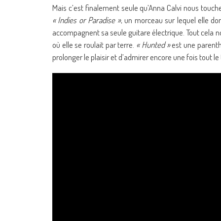
Mais c’est finalement seule qu’Anna Calvi nous touche 
« Indies or Paradise »
, un morceau sur lequel elle d
accompagnent sa seule guitare électrique. Tout cela n
où elle se roulait par terre.
« Hunted »
est une parenth
prolonger le plaisir et d’admirer encore une fois tout le 