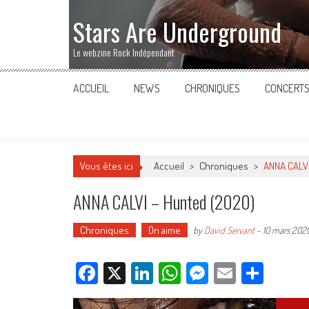
Stars Are Underground
Le webzine Rock Indépendant
ACCUEIL
NEWS
CHRONIQUES
CONCERT
Vous êtes ici
Accueil
>
Chroniques
>
ANNA CALVI
ANNA CALVI – Hunted (2020)
Chroniques
On aime
by
David Servant
-
10 mars 202
Facebook
X
LinkedIn
WhatsApp
Messenger
Email
Parta