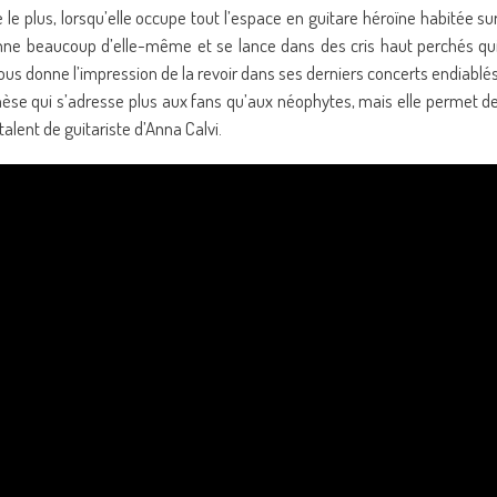
le plus, lorsqu’elle occupe tout l’espace en guitare héroïne habitée su
onne beaucoup d’elle-même et se lance dans des cris haut perchés qu
ous donne l’impression de la revoir dans ses derniers concerts endiablé
èse qui s’adresse plus aux fans qu’aux néophytes, mais elle permet d
talent de guitariste d’Anna Calvi.