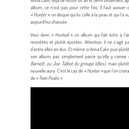
Anna Calvi, déjà de retour un an et demi seulement ap
album, ce n’est pas pour cette fois. Il faut avouer q
« Hunter »
, un disque qui lui colle à la peau et qui l
aujourd’hui chassée…
Voici donc
« Hunted »
, un album qui fait écho à l’
revisitées et plutôt épurées. Attention, il ne s’agit
d’entre elles en duo. Et même si Anna Calvi joue plutô
son album, pas simplement parce qu’elle y convie 
Barnett, ou Joe Talbot du groupe Idles)
, mais plutô
nouvelle aura. C’est le cas de
« Hunter »
que l’on croira
de
« Twin Peaks »
.