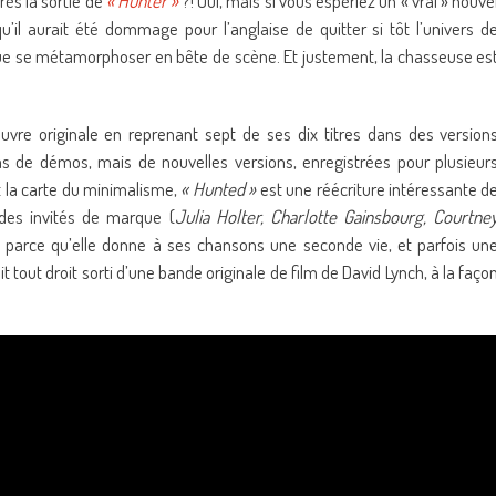
rès la sortie de
« Hunter »
?! Oui, mais si vous espériez un « vrai » nouve
u’il aurait été dommage pour l’anglaise de quitter si tôt l’univers d
’a vue se métamorphoser en bête de scène. Et justement, la chasseuse es
œuvre originale en reprenant sept de ses dix titres dans des version
 pas de démos, mais de nouvelles versions, enregistrées pour plusieur
t la carte du minimalisme,
« Hunted »
est une réécriture intéressante d
des invités de marque (
Julia Holter, Charlotte Gainsbourg, Courtne
t parce qu’elle donne à ses chansons une seconde vie, et parfois un
it tout droit sorti d’une bande originale de film de David Lynch, à la faço