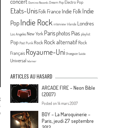
concert
Electro Pop
Dream Pop
Domino Records
Etats-Unis
Indie
France
Indie Folk
Folk
Indie Rock
Pop
Londres
interview
Irlande
Paris
Pias
photos
New York
Los Angeles
playlist
Rock alternatif
Pop
Rock
Rock
Post Punk
Royaume-Uni
Français
Shoegaze
Suède
Universal
Warner
ARTICLES AU HASARD
ARCADE FIRE – Neon Bible
(2007)
g
Posted on
14 mars 2007
s
a
BOY – La Maroquinerie –
Paris, jeudi 27 septembre
2012