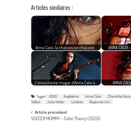
Articles similaires :
Anna Calvi, la chasseuse chassée...
ANNA CALVI - 
L'envoûtante magie d'Anna Calvi à…
ANNA CALVI
Tagged
2020
Angleterre
Anna Calvi
Charlotte Gain
Talbot
Julia Holter
Londres
Royaume-Uni
Post
Article précédent
SOCCER MOMMY – Color Theory (2020)
navigation