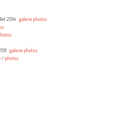
llet 2014 :
galerie photos
tos
photos
011 :
galerie photos
u
/
photos