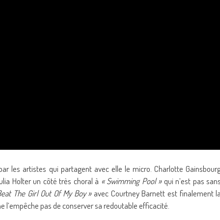
par les artistes qui partagent avec elle le micro. Charlotte Gainsbour
Julia Holter un côté très choral à
« Swimming Pool »
qui n’est pas san
Beat The Girl Out Of My Boy »
avec Courtney Barnett est finalement l
e l’empêche pas de conserver sa redoutable efficacité.