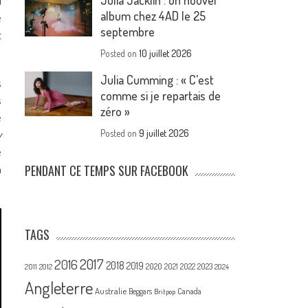
Julia Jacklin : un nouvel
l
album chez 4AD le 25
e
septembre
t
Posted on
10 juillet 2026
Julia Cumming : « C’est
s
comme si je repartais de
s
zéro »
e
y
Posted on
9 juillet 2026
e
n
PENDANT CE TEMPS SUR FACEBOOK
TAGS
2017
2016
2018
2019
2020
2021
2022
2023
2011
2012
2024
Angleterre
Australie
Canada
Beggars
Britpop