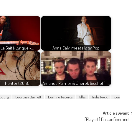
La Gaîté Lyrique -…
Anna Calvi meets Iggy Pop
 - Hunter (2018)
Amanda Palmer & Jherek Bischoff -…
sbourg
Courtney Barnett
Domino Records
Idles
Indie Rock
Joe
Article suivant
[Playlist] En confinement