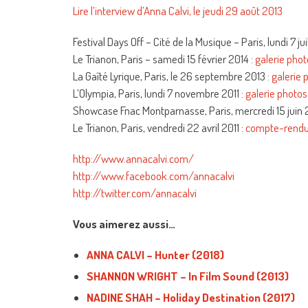
Lire l’interview d’Anna Calvi, le jeudi 29 août 2013
Festival Days Off – Cité de la Musique – Paris, lundi 7 jui
Le Trianon, Paris – samedi 15 février 2014 :
galerie pho
La Gaîté Lyrique, Paris, le 26 septembre 2013 :
galerie 
L’Olympia, Paris, lundi 7 novembre 2011 :
galerie photos
Showcase Fnac Montparnasse, Paris, mercredi 15 juin 2
Le Trianon, Paris, vendredi 22 avril 2011 :
compte-rend
http://www.annacalvi.com/
http://www.facebook.com/annacalvi
http://twitter.com/annacalvi
Vous aimerez aussi…
ANNA CALVI – Hunter (2018)
SHANNON WRIGHT – In Film Sound (2013)
NADINE SHAH – Holiday Destination (2017)