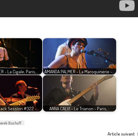
- La Cigale, Paris,…
AMANDA PALMER - La Maroquinerie -…
lack Session #322 -…
ANNA CALVI - Le Trianon - Paris,…
erek Bischoff
Article suivant