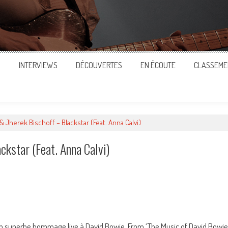
S
INTERVIEWS
DÉCOUVERTES
EN ÉCOUTE
CLASSEME
 Jherek Bischoff – Blackstar (Feat. Anna Calvi)
kstar (Feat. Anna Calvi)
ger
n superbe hommage live à David Bowie. From ‘The Music of David Bowie