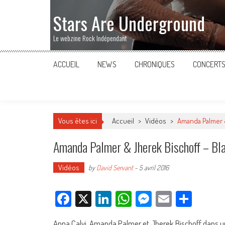
Stars Are Underground
Le webzine Rock Indépendant
ACCUEIL
NEWS
CHRONIQUES
CONCERT
Vous êtes ici
Accueil
>
Vidéos
>
Amanda Palmer &
Amanda Palmer & Jherek Bischoff – Blac
Vidéos
by
David Servant
-
5 avril 2016
Facebook
X
LinkedIn
WhatsApp
Messenger
Email
Parta
Anna Calvi, Amanda Palmer et Jherek Bischoff dans u