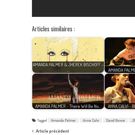
Articles similaires :
AMANDA PALMER & JHEREK BISCHOFF -
…
AMANDA PALMER 
AMANDA PALMER - There Will Be No…
ANNA CALVI - B
Tagged
Amanda Palmer
Anna Calvi
David Bowie
Jh
Post
Article précédent