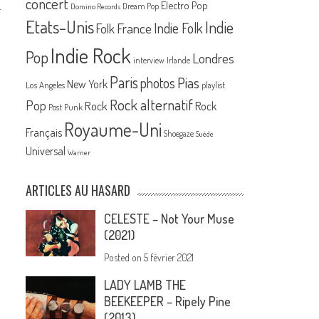
concert
.
Electro Pop
Dream Pop
Domino Records
Etats-Unis
Indie
France
Indie Folk
Folk
Indie Rock
Pop
Londres
interview
Irlande
Paris
Pias
photos
New York
Los Angeles
playlist
Rock alternatif
Pop
Rock
Rock
Post Punk
Royaume-Uni
Français
Shoegaze
Suède
Universal
Warner
ARTICLES AU HASARD
CELESTE – Not Your Muse
(2021)
Posted on
5 février 2021
LADY LAMB THE
BEEKEEPER – Ripely Pine
(2013)