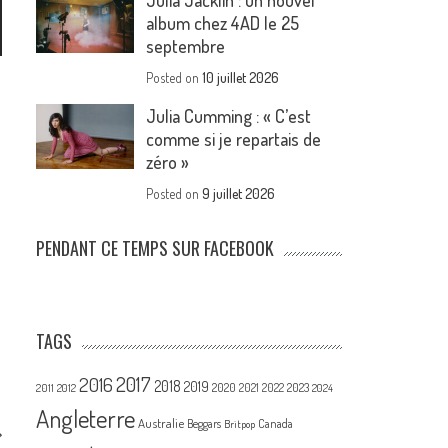
Julia Jacklin : un nouvel
album chez 4AD le 25
septembre
Posted on
10 juillet 2026
Julia Cumming : « C’est
comme si je repartais de
zéro »
Posted on
9 juillet 2026
PENDANT CE TEMPS SUR FACEBOOK
TAGS
2017
2016
2018
2019
2020
2021
2022
2023
2011
2012
2024
Angleterre
Australie
Canada
Beggars
Britpop