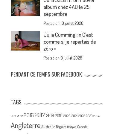
Julia Jacklin : un nouvel
album chez 4AD le 25
septembre
Posted on
10 juillet 2026
Julia Cumming : « C’est
comme si je repartais de
zéro »
Posted on
9 juillet 2026
PENDANT CE TEMPS SUR FACEBOOK
TAGS
2017
2016
2018
2019
2020
2021
2022
2023
2011
2012
2024
Angleterre
Australie
Canada
Beggars
Britpop