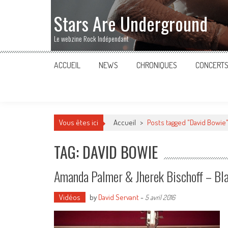
Stars Are Underground
Le webzine Rock Indépendant
ACCUEIL
NEWS
CHRONIQUES
CONCERT
Vous êtes ici
Accueil
>
Posts tagged "David Bowie
TAG: DAVID BOWIE
Amanda Palmer & Jherek Bischoff – Blac
Vidéos
by
David Servant
-
5 avril 2016