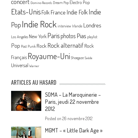
concert
Electro Pop
Dream Pop
Domino Records
Etats-Unis
Indie
France
Indie Folk
Folk
Indie Rock
Pop
Londres
interview
Irlande
Paris
Pias
photos
New York
Los Angeles
playlist
Rock alternatif
Pop
Rock
Rock
Post Punk
Royaume-Uni
Français
Shoegaze
Suède
Universal
Warner
ARTICLES AU HASARD
SOMA – La Maroquinerie –
Paris, jeudi 22 novembre
2012
Posted on
26 novembre 2012
MGMT – « Little Dark Age »