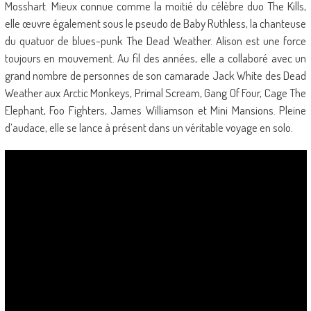
Mosshart. Mieux connue comme la moitié du célèbre duo The Kills,
elle œuvre également sous le pseudo de Baby Ruthless, la chanteuse
du quatuor de blues-punk The Dead Weather. Alison est une force
toujours en mouvement. Au fil des années, elle a collaboré avec un
grand nombre de personnes de son camarade Jack White des Dead
Weather aux Arctic Monkeys, Primal Scream, Gang Of Four, Cage The
Elephant, Foo Fighters, James Williamson et Mini Mansions. Pleine
d’audace, elle se lance à présent dans un véritable voyage en solo.