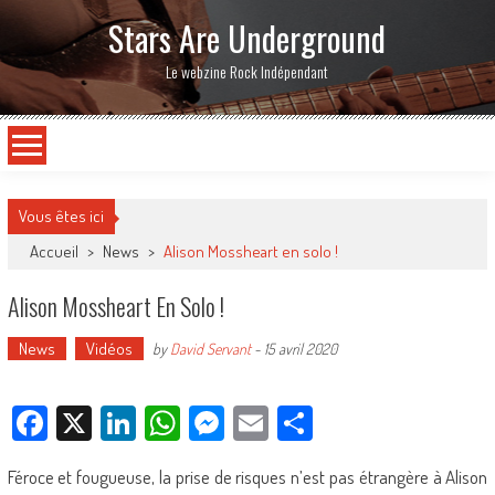
Stars Are Underground
Le webzine Rock Indépendant
Vous êtes ici
Accueil
>
News
>
Alison Mossheart en solo !
Alison Mossheart En Solo !
News
Vidéos
by
David Servant
-
15 avril 2020
Facebook
X
LinkedIn
WhatsApp
Messenger
Email
Partager
Féroce et fougueuse, la prise de risques n’est pas étrangère à Alison