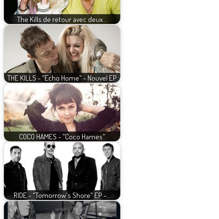
The Kills de retour avec deux…
THE KILLS - "Echo Home" - Nouvel EP
COCO HAMES - "Coco Hames"
RIDE - "Tomorrow's Shore" EP -…