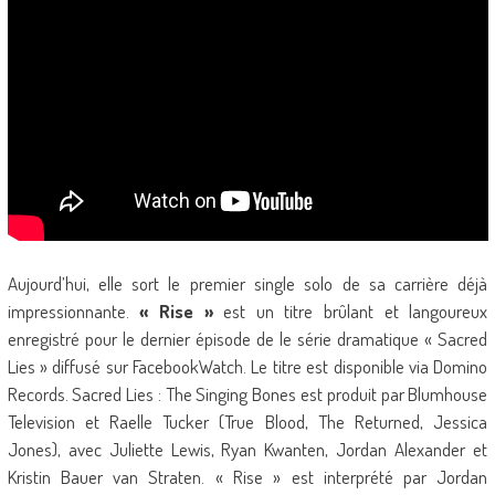
Aujourd’hui, elle sort le premier single solo de sa carrière déjà
impressionnante.
« Rise »
est un titre brûlant et langoureux
enregistré pour le dernier épisode de le série dramatique « Sacred
Lies » diffusé sur FacebookWatch. Le titre est disponible via Domino
Records. Sacred Lies : The Singing Bones est produit par Blumhouse
Television et Raelle Tucker (True Blood, The Returned, Jessica
Jones), avec Juliette Lewis, Ryan Kwanten, Jordan Alexander et
Kristin Bauer van Straten. « Rise » est interprété par Jordan