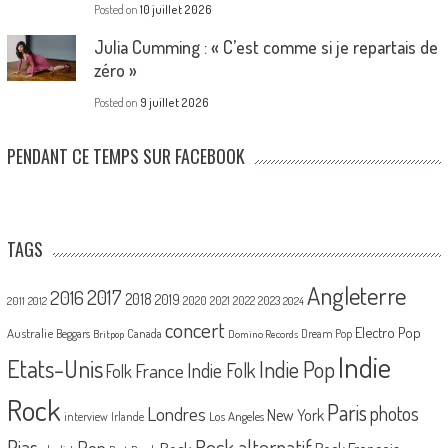
Posted on
10 juillet 2026
Julia Cumming : « C’est comme si je repartais de
zéro »
Posted on
9 juillet 2026
PENDANT CE TEMPS SUR FACEBOOK
TAGS
Angleterre
2017
2016
2018
2019
2020
2021
2022
2023
2011
2012
2024
concert
Electro Pop
Australie
Canada
Beggars
Dream Pop
Britpop
Domino Records
Indie
Etats-Unis
Indie Pop
France
Indie Folk
Folk
Rock
Paris
Londres
photos
New York
Los Angeles
interview
Irlande
Pias
Rock alternatif
Pop