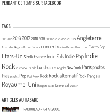
PENDANT CE TEMPS SUR FACEBOOK
TAGS
Angleterre
2017
2016
2018
2019
2020
2021
2022
2023
2011
2012
2024
concert
Electro Pop
Australie
Canada
Beggars
Dream Pop
Britpop
Domino Records
Indie
Etats-Unis
Indie Pop
France
Indie Folk
Folk
Rock
Paris
Londres
photos
New York
Los Angeles
interview
Irlande
Pias
Rock alternatif
Pop
Rock
Rock Français
playlist
Post Punk
Royaume-Uni
Universal
Shoegaze
Suède
Warner
ARTICLES AU HASARD
RADIOHEAD – Kid A (2000)