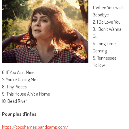
1. When You Said
Goodbye
2. I Do Love You
3. I Don’t Wanna
Go
4. Long Time
Coming
5. Tennessee
Hollow
6. If You Ain’t Mine
7. You’re Calling Me
8. Tiny Pieces
9. This House Ain’t a Home
10. Dead River
Pour plus d’infos :
https://cocohames.bandcamp.com/