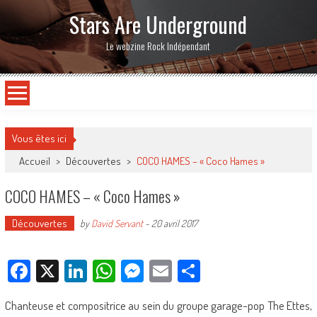
Stars Are Underground
Le webzine Rock Indépendant
Vous êtes ici
Accueil
>
Découvertes
>
COCO HAMES – « Coco Hames »
COCO HAMES – « Coco Hames »
Découvertes
by
David Servant
-
20 avril 2017
Facebook
X
LinkedIn
WhatsApp
Messenger
Email
Partager
Chanteuse et compositrice au sein du groupe garage-pop The Ettes,