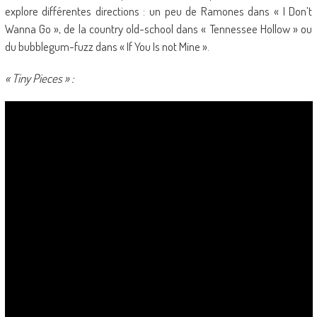
explore différentes directions : un peu de Ramones dans « I Don’t
Wanna Go », de la country old-school dans « Tennessee Hollow » ou
du bubblegum-fuzz dans « If You Is not Mine ».
« Tiny Pieces » :