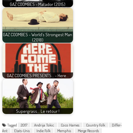
GAZ COOMBES - Matador (2015)
GAZ COOMBES - World’s Strongest Man
(2018)
GAZ COOMBES PRESENTS... - Here…
Supergrass... Le retour !
Tagged
2017
Andrija Tokic
Coco Hames
Country Folk
Differ-
Ant
Etats-Unis
Indie Folk
Memphis
Merge Records