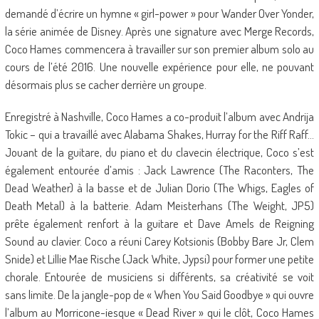
demandé d’écrire un hymne « girl-power » pour Wander Over Yonder,
la série animée de Disney. Après une signature avec Merge Records,
Coco Hames commencera à travailler sur son premier album solo au
cours de l’été 2016. Une nouvelle expérience pour elle, ne pouvant
désormais plus se cacher derrière un groupe.
Enregistré à Nashville, Coco Hames a co-produit l’album avec Andrija
Tokic – qui a travaillé avec Alabama Shakes, Hurray for the Riff Raff…
Jouant de la guitare, du piano et du clavecin électrique, Coco s’est
également entourée d’amis : Jack Lawrence (The Raconters, The
Dead Weather) à la basse et de Julian Dorio (The Whigs, Eagles of
Death Metal) à la batterie. Adam Meisterhans (The Weight, JP5)
prête également renfort à la guitare et Dave Amels de Reigning
Sound au clavier. Coco a réuni Carey Kotsionis (Bobby Bare Jr, Clem
Snide) et Lillie Mae Rische (Jack White, Jypsi) pour former une petite
chorale. Entourée de musiciens si différents, sa créativité se voit
sans limite. De la jangle-pop de « When You Said Goodbye » qui ouvre
l’album au Morricone-iesque « Dead River » qui le clôt, Coco Hames