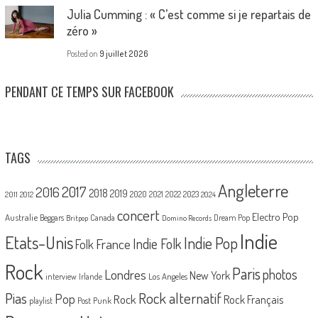
Julia Cumming : « C’est comme si je repartais de
zéro »
Posted on
9 juillet 2026
PENDANT CE TEMPS SUR FACEBOOK
TAGS
Angleterre
2017
2016
2018
2019
2020
2021
2022
2023
2011
2012
2024
concert
Electro Pop
Australie
Canada
Beggars
Dream Pop
Britpop
Domino Records
Indie
Etats-Unis
Indie Pop
France
Indie Folk
Folk
Rock
Paris
Londres
photos
New York
Los Angeles
interview
Irlande
Pias
Rock alternatif
Pop
Rock
Rock Français
playlist
Post Punk