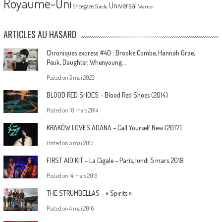
Royaume-Uni
Universal
Shoegaze
Suède
Warner
ARTICLES AU HASARD
Chroniques express #40 : Brooke Combe, Hannah Grae,
Peuk, Daughter, Whenyoung…
Posted on
5 mai 2023
BLOOD RED SHOES – Blood Red Shoes (2014)
Posted on
10 mars 2014
KRAKÓW LOVES ADANA – Call Yourself New (2017)
Posted on
5 mai 2017
FIRST AID KIT – La Cigale – Paris, lundi 5 mars 2018
Posted on
14 mars 2018
THE STRUMBELLAS – « Spirits »
Posted on
4 mai 2016