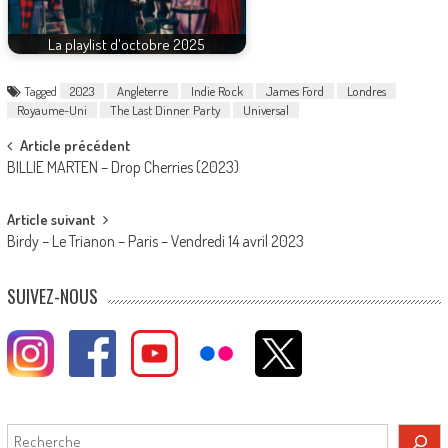
La playlist d'octobre 2025
Tagged
2023
Angleterre
Indie Rock
James Ford
Londres
Royaume-Uni
The Last Dinner Party
Universal
Post
Article précédent
BILLIE MARTEN – Drop Cherries (2023)
navigation
Article suivant
Birdy – Le Trianon – Paris – Vendredi 14 avril 2023
SUIVEZ-NOUS
Rechercher