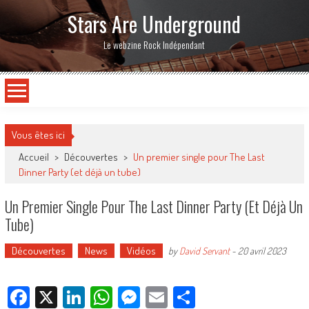
Stars Are Underground
Le webzine Rock Indépendant
Vous êtes ici
Accueil
>
Découvertes
>
Un premier single pour The Last
Dinner Party (et déjà un tube)
Un Premier Single Pour The Last Dinner Party (et Déjà Un
Tube)
Découvertes
News
Vidéos
by
David Servant
-
20 avril 2023
Facebook
X
LinkedIn
WhatsApp
Messenger
Email
Partager