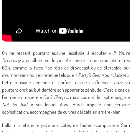
On ne ressent pourtant aucune lassitude à écouter
« If You’re
Dreaming »
, un album sur lequel elle construit une atmosphère très
60’s, comme la Twee Pop rétro de Broadcast ou de Stereolab, sur
des morceaux tout en retenue tels que
« Party’s Over »
ou
« Jacket »
.
Cette musique aérienne et parfois teintée d’influences Jazz va
pourtant droit au but derrière son apparente zénitude. C’est le cas de
l’entrée en matière
« Can’t Sleep »
, mais surtout de l’autre single,
«
Not So Bad »
sur lequel Anna Burch impose une certaine
sophistication, accompagnée de cuivres délicats en arrière-plan.
L’album a été enregistré aux côtés de l’auteur-compositeur Sam