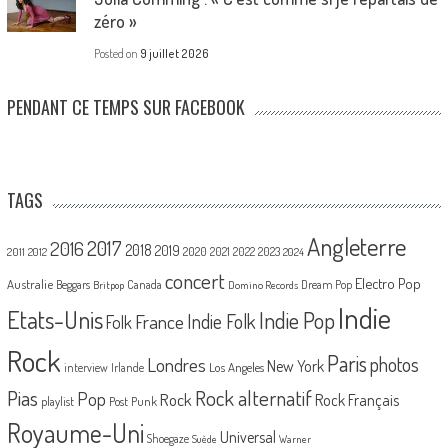
zéro »
Posted on
9 juillet 2026
PENDANT CE TEMPS SUR FACEBOOK
TAGS
Angleterre
2017
2016
2018
2019
2020
2021
2022
2023
2011
2012
2024
concert
Electro Pop
Australie
Canada
Beggars
Dream Pop
Britpop
Domino Records
Indie
Etats-Unis
Indie Pop
France
Indie Folk
Folk
Rock
Paris
Londres
photos
New York
Los Angeles
interview
Irlande
Pias
Rock alternatif
Pop
Rock
Rock Français
playlist
Post Punk
Royaume-Uni
Universal
Shoegaze
Suède
Warner