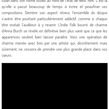
Evian dans son home studio au nord de l’état de New York. C’est là
qu’elle a passé beaucoup de temps à écrire et peaufiner ses
compositions. Derrière son aspect rêveur, l’ensemble du disque
s’avère être pourtant particulièrement addictif, comme si chaque
titre invitait l’auditeur à y revenir. L’Indie Folk bourré de charme
d’Anna Burch se révèle en définitive bien plus varié que ce que les
apparences veulent bien laisser paraître. Voici une opération de
charme menée avec brio par une artiste qui, discrètement mais
sûrement, ne cessera de prendre une plus grande place dans vos
cœurs.