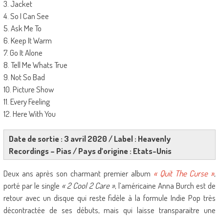
3. Jacket
4. So I Can See
5. Ask Me To
6. Keep It Warm
7. Go It Alone
8. Tell Me Whats True
9. Not So Bad
10. Picture Show
11. Every Feeling
12. Here With You
Date de sortie : 3 avril 2020 / Label : Heavenly
Recordings – Pias / Pays d’origine : Etats-Unis
Deux ans après son charmant premier album
« Quit The Curse »
,
porté par le single
« 2 Cool 2 Care »
, l’américaine Anna Burch est de
retour avec un disque qui reste fidèle à la formule Indie Pop très
décontractée de ses débuts, mais qui laisse transparaitre une