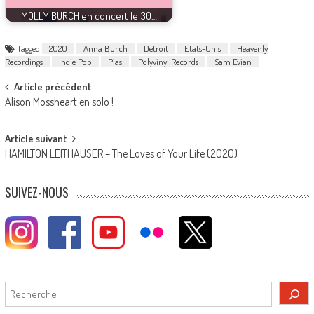
MOLLY BURCH en concert le 30…
Tagged
2020
Anna Burch
Detroit
Etats-Unis
Heavenly
Recordings
Indie Pop
Pias
Polyvinyl Records
Sam Evian
Post
Article précédent
Alison Mossheart en solo !
navigation
Article suivant
HAMILTON LEITHAUSER – The Loves of Your Life (2020)
SUIVEZ-NOUS
Rechercher