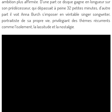
ambition plus affirmée. D’une part ce disque gagne en longueur sur
son prédécesseur, qui dépassait à peine 32 petites minutes, d’autre
part il voit Anna Burch s’imposer en véritable singer songwriter,
portraitiste de sa propre vie, privilégiant des thèmes récurrents
comme l’isolement, la lassitude et la nostalgie.