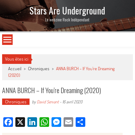
Stars Are Underground
Le webzine Rock Indépendant
Vous êtes ici
Accueil
>
Chroniques
>
ANNA BURCH – If You’re Dreaming
(2020)
ANNA BURCH – If You’re Dreaming (2020)
Chroniques
by
David Servant
-
16 avril 2020
Facebook
X
LinkedIn
WhatsApp
Messenger
Email
Partager