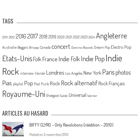
TAGS
Angleterre
2017
2016
2018
2019
2020
2021
2022
2023
2011
2012
2024
concert
Electro Pop
Australie
Canada
Beggars
Dream Pop
Britpop
Domino Records
Indie
Etats-Unis
Indie Pop
France
Indie Folk
Folk
Rock
Paris
Londres
photos
New York
Los Angeles
interview
Irlande
Pias
Rock alternatif
Pop
Rock
Rock Français
playlist
Post Punk
Royaume-Uni
Universal
Shoegaze
Suède
Warner
ARTICLES AU HASARD
BIFFY CLYRO – Only Revolutions (réédition – 2010)
Posted on
5 novembre 2010