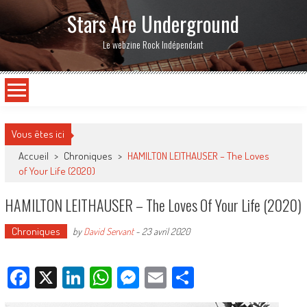
Stars Are Underground
Le webzine Rock Indépendant
Vous êtes ici
Accueil
>
Chroniques
>
HAMILTON LEITHAUSER – The Loves
of Your Life (2020)
HAMILTON LEITHAUSER – The Loves Of Your Life (2020)
Chroniques
by
David Servant
-
23 avril 2020
Facebook
X
LinkedIn
WhatsApp
Messenger
Email
Partager