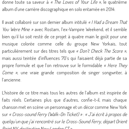
donne toute sa saveur à
« The Loves of Your Life »
, le quatrième
album d’une carrière discographique en solo entamée en 2014.
Il avait collaboré sur son dernier album intitulé
« I Had a Dream That
You Were Mine »
avec Rostam, l’ex-Vampire Weekend, et il semble
bien qu’il lui soit resté de ce projet à quatre main le goût pour une
musique colorée comme celle du groupe New Yorkais, tout
particulièrement sur des titres tels que
« Don’t Check The Score »
,
mais aussi teintée d’influences 70’s qui faisaient déjà partie de sa
propre formule et que l’on retrouve sur le formidable
« Here They
Come »
, une vraie grande composition de singer songwriter, à
l’ancienne.
L’histoire de ce titre mais tous les autres de l’album est inspirée de
faits réels. Certaines plus que d’autres, confie-t-il, mais chaque
chanson met en scène un personnage et un décor comme New York
sur
« Cross-sound Ferry (Walk-On Ticket) »
:
« J’ai écrit à propos de
quelqu’un que j’ai rencontré sur le Cross-Sound Ferry, départ Orient
Point NY, destination New London CT ».