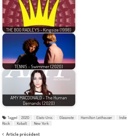
THE BOO RADLEYS - Kingsize (1998)
TENNIS - Swimmer (2020)
AMY MACDONALD - The Human
Demands (2020)
Tagged
2020
Etats-Unis
Glassnote
Hamilton Leithauser
Indie
Rock
Kobalt
New York
Post
Article précédent