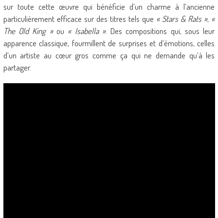
sur toute cette œuvre qui bénéficie d’un charme à l’ancienne
particulièrement efficace sur des titres tels que
« Stars & Rats », «
The Old King »
ou
« Isabella »
. Des compositions qui, sous leur
apparence classique, fourmillent de surprises et d’émotions, celles
d’un artiste au cœur gros comme ça qui ne demande qu’à les
partager.