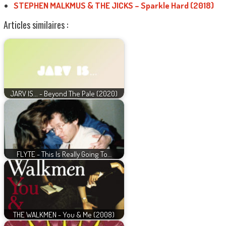
STEPHEN MALKMUS & THE JICKS – Sparkle Hard (2018)
Articles similaires :
JARV IS... - Beyond The Pale (2020)
FLYTE - This Is Really Going To…
THE WALKMEN - You & Me (2008)