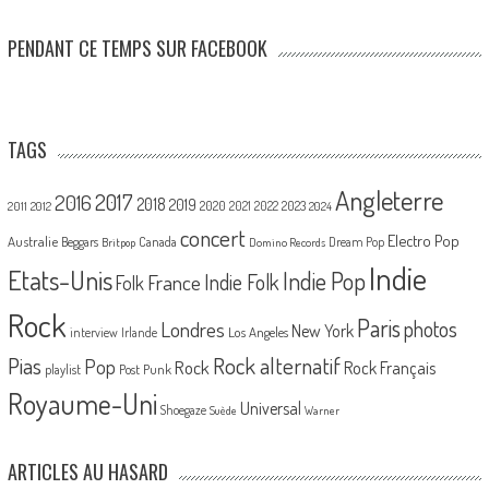
PENDANT CE TEMPS SUR FACEBOOK
TAGS
Angleterre
2017
2016
2018
2019
2020
2021
2022
2023
2011
2012
2024
concert
Electro Pop
Australie
Canada
Beggars
Dream Pop
Britpop
Domino Records
Indie
Etats-Unis
Indie Pop
France
Indie Folk
Folk
Rock
Paris
Londres
photos
New York
Los Angeles
interview
Irlande
Pias
Rock alternatif
Pop
Rock
Rock Français
playlist
Post Punk
Royaume-Uni
Universal
Shoegaze
Suède
Warner
ARTICLES AU HASARD