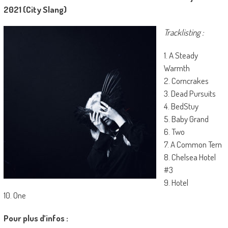
2021 (City Slang)
Tracklisting :
1. A Steady
Warmth
2. Corncrakes
3. Dead Pursuits
4. BedStuy
5. Baby Grand
6. Two
7. A Common Tern
8. Chelsea Hotel
#3
9. Hotel
10. One
Pour plus d’infos :