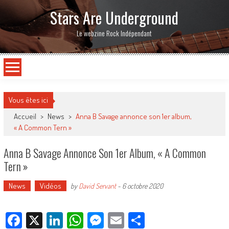
Stars Are Underground
Le webzine Rock Indépendant
Vous êtes ici
Accueil
>
News
>
Anna B Savage annonce son 1er album,
« A Common Tern »
Anna B Savage Annonce Son 1er Album, « A Common
Tern »
News
Vidéos
by
David Servant
-
6 octobre 2020
Facebook
X
LinkedIn
WhatsApp
Messenger
Email
Partager