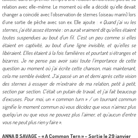
relation avec elle-même. Le moment où elle a décidé qu’elle devait
changer a coïncidé avec l’observation de sternes (oiseau marin) lors
d’une sortie de pêche avec son ex. Elle ajoute :
« Quand j’ai vu les
sternes, j’ai été assez étonnée : on aurait vraiment dit qu’elles étaient
toutes suspendues au bout d’un fil. C’est un peu comme si elles
étaient en captivité, au bout d’une ligne invisible, et qu’elles se
libéraient. Elles étaient à la fois familières et pourtant si étranges et
bizarres. Je ne pense pas avoir saisi toute l’importance de cette
question au moment où j’ai écrite cette chanson, mais maintenant,
cela me semble évident. J’ai passé un an et demi après cette vision
des sternes à essayer de m’extraire de ma relation, petit à petit,
section par section. C’était un putain de travail, et j’ai fait beaucoup
d’excuses. Pour moi, un « common turn » / un tournant commun
signifie le moment commun où vous décidez que vous n’aimez plus
quelqu’un ou que vous ne pouvez plus l’aimer, et qu’aucun d’entre
vous ne peut plus rien y faire ».
ANNA B SAVAGE – « A Common Tern » – Sortie le 29 janvier