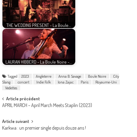
THE WEDDING PRESENT - La Boule…
LAURAN HIBBERD - La Boule Noire -…
Tagged
2023
Angleterre
Anna B Savage
Boule Noire
City
Slang
concert
Indie Folk
Iona Zajac
Paris
Royaume-Uni
Vedettes
Post
Article précédent
APRIL MARCH – April March Meets Staplin (2023)
navigation
Article suivant
Karkwa : un premier single depuis douze ans !