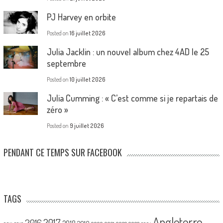
PJ Harvey en orbite
Posted on
16 juillet 2026
Julia Jacklin : un nouvel album chez 4AD le 25
septembre
Posted on
10 juillet 2026
Julia Cumming : « C’est comme si je repartais de
zéro »
Posted on
9 juillet 2026
PENDANT CE TEMPS SUR FACEBOOK
TAGS
Angleterre
2017
2016