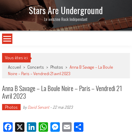
Stars Are Underground
Le webzine Rock Indépendant
Vous êtes ici
Accueil
>
Concerts
>
Photos
>
Anna B Savage – La Boule
Noire – Paris – Vendredi 21 avril 2023
Anna B Savage – La Boule Noire – Paris – Vendredi 21
Avril 2023
Photos
by
David Servant
-
22 mai 2023
Facebook
X
LinkedIn
WhatsApp
Messenger
Email
Partager