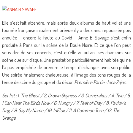
Elle s’est fait attendre, mais après deux albums de haut vol et une
tournée française initialement prévue il y a deux ans, repoussée puis
annulée – encore la faute au Covid – Anne B Savage s’est enfin
produite à Paris sur la scène de la Boule Noire. Et ce que l’on peut
vous dire de ses concerts, c’est qu’elle vit autant ses chansons sur
scène que sur disque. Une prestation particulièrement habitée qui ne
l’a pas empêchée de prendre le temps d’échanger avec son public.
Une soirée finalement chaleureuse, à l’image des tons rouges de la
tenue de scène du groupe et du décor.
Première Partie : Iona Zajac.
Set list : 1. The Ghost / 2. Crown Shyness / 3. Corncrakes / 4. Two / 5.
I Can Hear The Birds Now / 6. Hungry / 7. Feet of Clay / 8. Pavlov’s
Dog / 9. Say My Name / 10. InFlux / 11. A Common Tern / 12. The
Orange