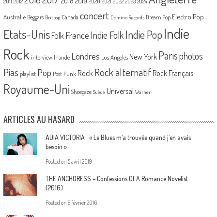
2018
2019
2020
2021
2022
2023
2011
2012
2024
concert
Electro Pop
Australie
Canada
Beggars
Dream Pop
Britpop
Domino Records
Indie
Etats-Unis
Indie Pop
France
Indie Folk
Folk
Rock
Paris
Londres
photos
New York
Los Angeles
interview
Irlande
Pias
Rock alternatif
Pop
Rock
Rock Français
playlist
Post Punk
Royaume-Uni
Universal
Shoegaze
Suède
Warner
ARTICLES AU HASARD
ADIA VICTORIA : « Le Blues m’a trouvée quand j’en avais
besoin »
Posted on
5 avril 2019
THE ANCHORESS – Confessions Of A Romance Novelist
(2016)
Posted on
8 février 2016