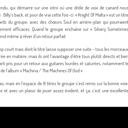
tendu, qui démarre sur une intro où une drôle de voix de canard nou
y’s back, et pour de vrai cette fois-ci. « Knight Of Malta » est un titr
ards du groupe, avec des chœurs Soul en arrière-plan qui pourraien
lièrement efficaces. Quand le groupe enchaîne sur « Silvery Sometime
end même à rêver d’un retour parfait.
rop court mais dont le titre laisse supposer une suite – tous les morceau
rée en matière, mais ils ont l’avantage d’être tous plutôt directs et bie
parti pris pour un retour aux guitares lourdes et saturées, notamment l
 de l’album « Machina / The Machines Of God ».
s, mais en l’espace de 8 titres le groupe s’est remis sur la bonne voie
e et avec un plaisir de jouer assez évident, et ça, c’est une excellent