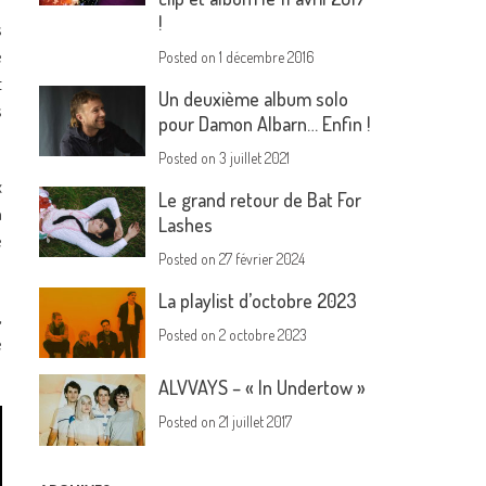
!
s
e
Posted on
1 décembre 2016
t
Un deuxième album solo
s
pour Damon Albarn… Enfin !
Posted on
3 juillet 2021
x
Le grand retour de Bat For
n
Lashes
e
Posted on
27 février 2024
La playlist d’octobre 2023
,
Posted on
2 octobre 2023
e
ALVVAYS – « In Undertow »
Posted on
21 juillet 2017