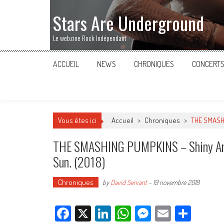
Stars Are Underground
Le webzine Rock Indépendant
ACCUEIL
NEWS
CHRONIQUES
CONCERT
Vous êtes ici
Accueil
>
Chroniques
>
THE SMASHIN
THE SMASHING PUMPKINS – Shiny And Oh
Sun. (2018)
Chroniques
by
David Servant
-
19 novembre 2018
Facebook
X
LinkedIn
WhatsApp
Messenger
Email
Parta