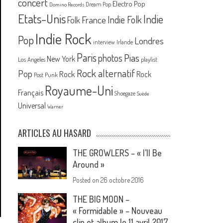
concert
Electro Pop
Dream Pop
Domino Records
Etats-Unis
Indie
France
Indie Folk
Folk
Indie Rock
Pop
Londres
interview
Irlande
Paris
Pias
photos
New York
Los Angeles
playlist
Rock alternatif
Pop
Rock
Rock
Post Punk
Royaume-Uni
Français
Shoegaze
Suède
Universal
Warner
ARTICLES AU HASARD
THE GROWLERS – « I’ll Be
Around »
Posted on
26 octobre 2016
THE BIG MOON –
« Formidable » – Nouveau
clip et album le 11 avril 2017