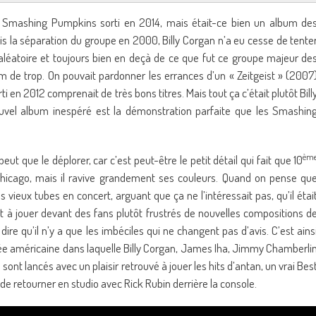
s Smashing Pumpkins sorti en 2014, mais était-ce bien un album de
s la séparation du groupe en 2000, Billy Corgan n’a eu cesse de tente
s aléatoire et toujours bien en deçà de ce que fut ce groupe majeur de
m de trop. On pouvait pardonner les errances d’un « Zeitgeist » (2007
i en 2012 comprenait de très bons titres. Mais tout ça c’était plutôt Bill
uvel album inespéré est la démonstration parfaite que les Smashin
èm
eut que le déplorer, car c’est peut-être le petit détail qui fait que 10
icago, mais il ravive grandement ses couleurs. Quand on pense qu
vieux tubes en concert, arguant que ça ne l’intéressait pas, qu’il étai
t à jouer devant des fans plutôt frustrés de nouvelles compositions d
dire qu’il n’y a que les imbéciles qui ne changent pas d’avis. C’est ains
née américaine dans laquelle Billy Corgan, James Iha, Jimmy Chamberli
ont lancés avec un plaisir retrouvé à jouer les hits d’antan, un vrai Bes
é de retourner en studio avec Rick Rubin derrière la console.