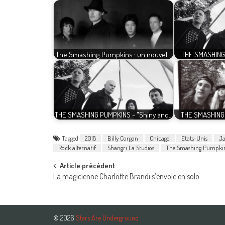
The Smashing Pumpkins : un nouvel…
THE SMASHING 
THE SMASHING PUMPKINS - "Shiny and…
THE SMASHING
Tagged
2018
Billy Corgan
Chicago
Etats-Unis
Ja
Rock alternatif
Shangri La Studios
The Smashing Pumpki
Post
Article précédent
La magicienne Charlotte Brandi s’envole en solo
navigation
© 2026
Stars Are Underground