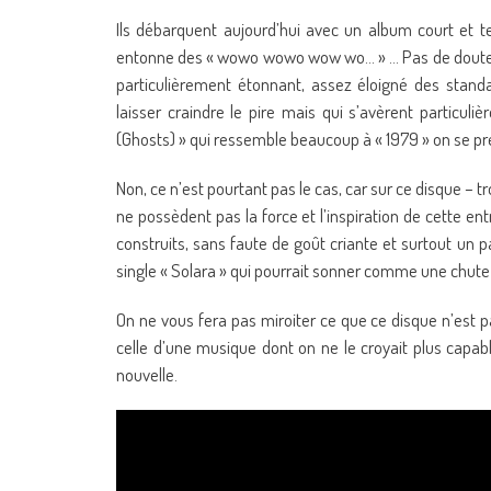
Ils débarquent aujourd’hui avec un album court et 
entonne des « wowo wowo wow wo… » … Pas de doute : Bill
particulièrement étonnant, assez éloigné des stand
laisser craindre le pire mais qui s’avèrent particu
(Ghosts) » qui ressemble beaucoup à « 1979 » on se pr
Non, ce n’est pourtant pas le cas, car sur ce disque – t
ne possèdent pas la force et l’inspiration de cette ent
construits, sans faute de goût criante et surtout un 
single « Solara » qui pourrait sonner comme une chute
On ne vous fera pas miroiter ce que ce disque n’est pa
celle d’une musique dont on ne le croyait plus capabl
nouvelle.