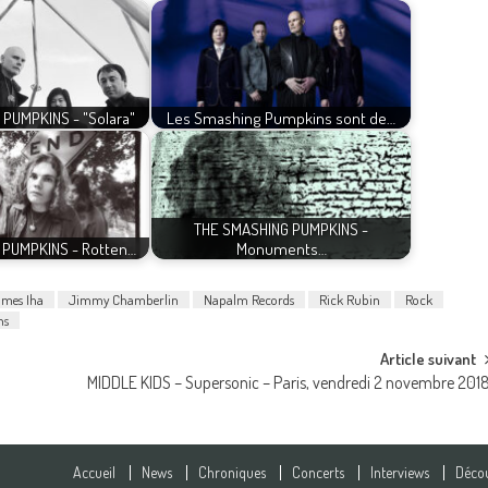
PUMPKINS - "Solara"
Les Smashing Pumpkins sont de…
THE SMASHING PUMPKINS -
 PUMPKINS - Rotten…
Monuments…
mes Iha
Jimmy Chamberlin
Napalm Records
Rick Rubin
Rock
ns
Article suivant
MIDDLE KIDS – Supersonic – Paris, vendredi 2 novembre 201
Accueil
News
Chroniques
Concerts
Interviews
Décou