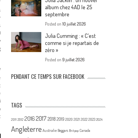
Julia Jacklin : un nouvel
album chez 4AD le 25
s
septembre
r
Posted on
10 juillet 2026
s
)
Julia Cumming : « C’est
y
comme si je repartais de
g
zéro »
Posted on
9 juillet 2026
e
PENDANT CE TEMPS SUR FACEBOOK
e
t
e
i
TAGS
n
t
2017
2016
2018
2019
2020
2021
2022
2023
2011
2012
2024
Angleterre
Australie
Canada
Beggars
Britpop