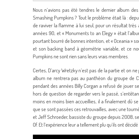
Nous n’avions pas été tendres le dernier album de
Smashing Pumpkins ? Tout le problème était là : depui
de raviver la flamme à lui seul, pour un résultat trè
années 90, et « Monuments to an Elegy » était l’albu
pourtant bourré de bonnes intention, et « Oceania » sort
et son backing band à géométrie variable, et ce no
Pumpkins ne sont rien sans leurs vrais membres.
Certes, D’arcy Wretzky n’est pas de la partie et on ne p
album ne rentrera pas au panthéon du groupe de Ch
pendant des années Billy Corgan a refusé de jouer ses 
hors de question de regarder vers le passé, s’entêtan
moins en moins bien accueillies, il a finalement dû se 
que se sont passées ces retrouvailles, avec une tour
et Jeff Schroeder, bassiste du groupe depuis 2008, se s
Of. Et l’expérience leur a tellement plu qu’ils ont décid