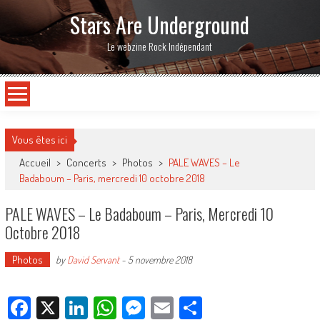
Stars Are Underground
Le webzine Rock Indépendant
Vous êtes ici
Accueil
>
Concerts
>
Photos
>
PALE WAVES – Le
Badaboum – Paris, mercredi 10 octobre 2018
PALE WAVES – Le Badaboum – Paris, Mercredi 10
Octobre 2018
Photos
by
David Servant
-
5 novembre 2018
Facebook
X
LinkedIn
WhatsApp
Messenger
Email
Partager