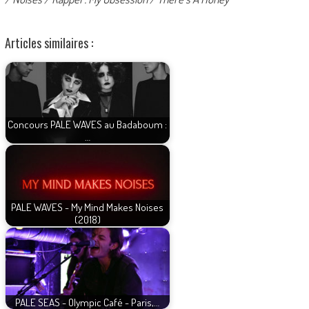
Articles similaires :
Concours PALE WAVES au Badaboum :
…
PALE WAVES - My Mind Makes Noises
(2018)
PALE SEAS - Olympic Café - Paris,…