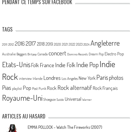
PENDANT CE TEMPS SUR FACEBOOK
TAGS
Angleterre
2017
2016
2018
2019
2020
2021
2022
2023
2011
2012
2024
concert
Electro Pop
Australie
Canada
Beggars
Dream Pop
Britpop
Domino Records
Indie
Etats-Unis
Indie Pop
France
Indie Folk
Folk
Rock
Paris
Londres
photos
New York
Los Angeles
interview
Irlande
Pias
Rock alternatif
Pop
Rock
Rock Français
playlist
Post Punk
Royaume-Uni
Universal
Shoegaze
Suède
Warner
ARTICLES AU HASARD
EMMA POLLOCK – Watch The Fireworks (2007)