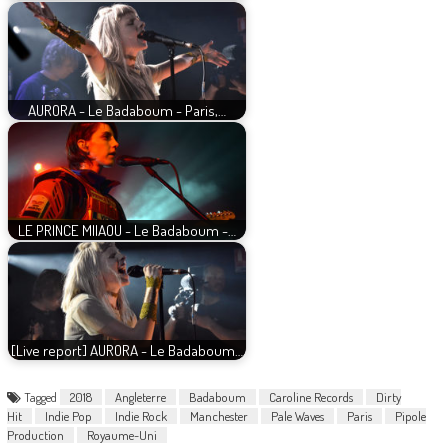
AURORA - Le Badaboum - Paris,…
LE PRINCE MIIAOU - Le Badaboum -…
[Live report] AURORA - Le Badaboum…
Tagged
2018
Angleterre
Badaboum
Caroline Records
Dirty
Hit
Indie Pop
Indie Rock
Manchester
Pale Waves
Paris
Pipole
Production
Royaume-Uni