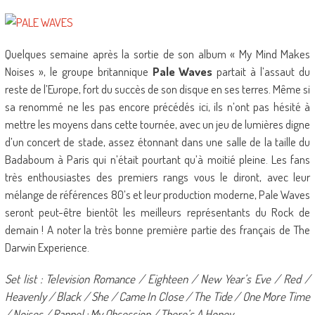
Quelques semaine après la sortie de son album « My Mind Makes
Noises », le groupe britannique
Pale Waves
partait à l’assaut du
reste de l’Europe, fort du succès de son disque en ses terres. Même si
sa renommé ne les pas encore précédés ici, ils n’ont pas hésité à
mettre les moyens dans cette tournée, avec un jeu de lumières digne
d’un concert de stade, assez étonnant dans une salle de la taille du
Badaboum à Paris qui n’était pourtant qu’à moitié pleine. Les fans
très enthousiastes des premiers rangs vous le diront, avec leur
mélange de références 80’s et leur production moderne, Pale Waves
seront peut-être bientôt les meilleurs représentants du Rock de
demain ! A noter la très bonne première partie des français de The
Darwin Experience.
Set list : Television Romance / Eighteen / New Year’s Eve / Red /
Heavenly / Black / She / Came In Close / The Tide / One More Time
/ Noises / Rappel : My Obsession / There’s A Honey