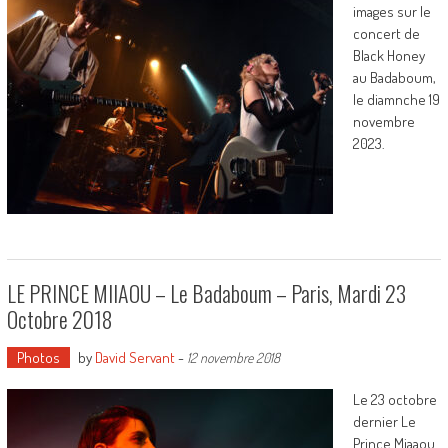
images sur le
concert de
Black Honey
au Badaboum,
le diamnche 19
novembre
2023.
LE PRINCE MIIAOU – Le Badaboum – Paris, Mardi 23
Octobre 2018
Photos
by
David Servant
-
12 novembre 2018
Le 23 octobre
dernier Le
Prince Miaaou