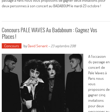
passage à Paris nous vous proposons de gagner deux invitations pour
deux personnes à son concert au BADABOUM le mardi 23 octobre !
Concours PALE WAVES Au Badaboum : Gagnez Vos
Places !
Concours
by
David Servant
-
23 septembre 2018
A l’occasion
du passage en
concert de
Pale Waves à
Paris nous
vous
proposons de
gagner cinq
invitations
pour deux
personnes au