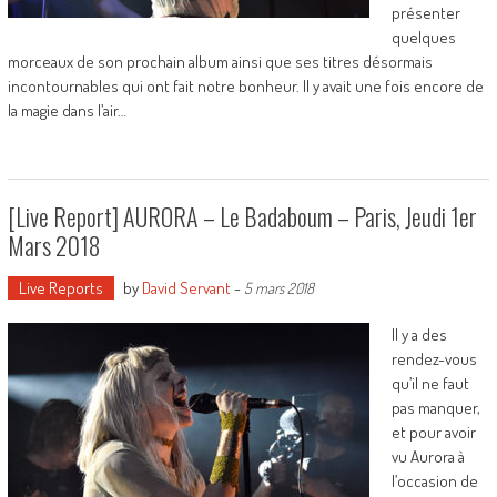
présenter
quelques
morceaux de son prochain album ainsi que ses titres désormais
incontournables qui ont fait notre bonheur. Il y avait une fois encore de
la magie dans l’air…
[Live Report] AURORA – Le Badaboum – Paris, Jeudi 1er
Mars 2018
Live Reports
by
David Servant
-
5 mars 2018
Il y a des
rendez-vous
qu’il ne faut
pas manquer,
et pour avoir
vu Aurora à
l’occasion de