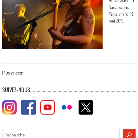
Best Coast au
Badaboum,
Paris, mardi 19
mai 2015.
Posts
Plus ancien
navigation
SUIVEZ-NOUS
Rechercher