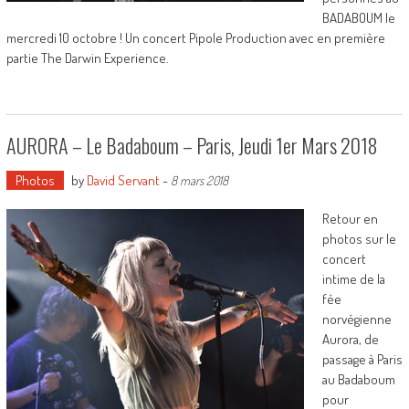
BADABOUM le
mercredi 10 octobre ! Un concert Pipole Production avec en première
partie The Darwin Experience.
AURORA – Le Badaboum – Paris, Jeudi 1er Mars 2018
Photos
by
David Servant
-
8 mars 2018
Retour en
photos sur le
concert
intime de la
fée
norvégienne
Aurora, de
passage à Paris
au Badaboum
pour