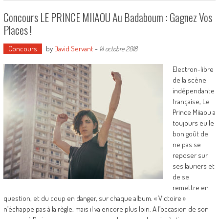
Concours LE PRINCE MIIAOU Au Badaboum : Gagnez Vos
Places !
Concours
by
David Servant
-
14 octobre 2018
Electron-libre
de la scène
indépendante
française, Le
Prince Miiaou a
toujours eu le
bon goût de
ne pas se
reposer sur
ses lauriers et
de se
remettre en
question, et du coup en danger, sur chaque album. « Victoire »
n’échappe pas à la règle, mais il va encore plus loin. A l’occasion de son