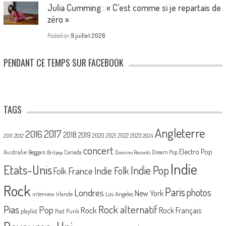
Julia Cumming : « C’est comme si je repartais de
zéro »
Posted on
9 juillet 2026
PENDANT CE TEMPS SUR FACEBOOK
TAGS
Angleterre
2017
2016
2018
2019
2020
2021
2022
2023
2011
2012
2024
concert
Electro Pop
Australie
Canada
Beggars
Dream Pop
Britpop
Domino Records
Indie
Etats-Unis
Indie Pop
France
Indie Folk
Folk
Rock
Paris
Londres
photos
New York
Los Angeles
interview
Irlande
Pias
Rock alternatif
Pop
Rock
Rock Français
playlist
Post Punk