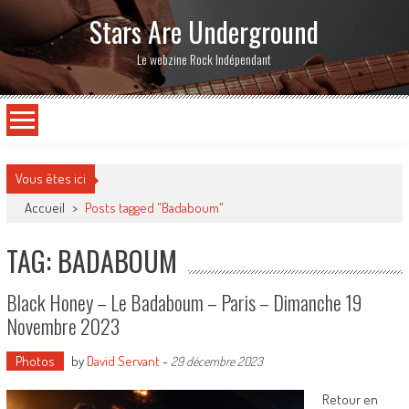
Stars Are Underground
Le webzine Rock Indépendant
Vous êtes ici
Accueil
>
Posts tagged "Badaboum"
TAG: BADABOUM
Black Honey – Le Badaboum – Paris – Dimanche 19
Novembre 2023
Photos
by
David Servant
-
29 décembre 2023
Retour en