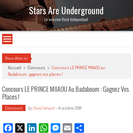
Stars Are Underground
Le webzine Rock Indépendant
Vous êtes ici
Accueil
>
Concours
>
Concours LE PRINCE MIIAOU au
Badaboum : gagnez vos places !
Concours LE PRINCE MIIAOU Au Badaboum : Gagnez Vos
Places !
Concours
by
David Servant
-
14 octobre 2018
Facebook
X
LinkedIn
WhatsApp
Messenger
Email
Partager