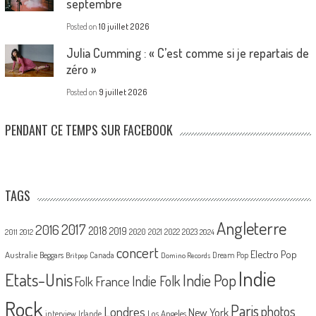
septembre
Posted on
10 juillet 2026
Julia Cumming : « C’est comme si je repartais de
zéro »
Posted on
9 juillet 2026
PENDANT CE TEMPS SUR FACEBOOK
TAGS
Angleterre
2017
2016
2018
2019
2020
2021
2022
2023
2011
2012
2024
concert
Electro Pop
Australie
Canada
Beggars
Dream Pop
Britpop
Domino Records
Indie
Etats-Unis
Indie Pop
France
Indie Folk
Folk
Rock
Paris
Londres
photos
New York
Los Angeles
interview
Irlande