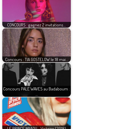
CONCOURS : gagnez 2 invitations…
Concours : TIA GOSTELOW le 18 mai…
Concours PALE WAVES au Badaboum :
…
LE PRINCE MIIAOU - Victoire (2018)