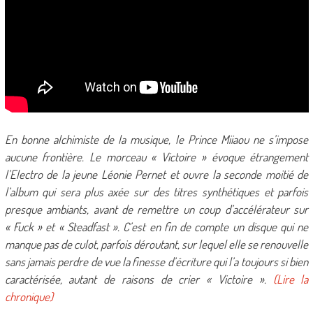
En bonne alchimiste de la musique, le Prince Miiaou ne s’impose
aucune frontière. Le morceau « Victoire » évoque étrangement
l’Electro de la jeune Léonie Pernet et ouvre la seconde moitié de
l’album qui sera plus axée sur des titres synthétiques et parfois
presque ambiants, avant de remettre un coup d’accélérateur sur
« Fuck » et « Steadfast ». C’est en fin de compte un disque qui ne
manque pas de culot, parfois déroutant, sur lequel elle se renouvelle
sans jamais perdre de vue la finesse d’écriture qui l’a toujours si bien
caractérisée, autant de raisons de crier « Victoire ».
(Lire la
chronique)