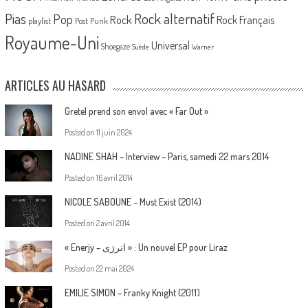
Pias
Rock alternatif
Pop
Rock
Rock Français
playlist
Post Punk
Royaume-Uni
Universal
Shoegaze
Suède
Warner
ARTICLES AU HASARD
Gretel prend son envol avec « Far Out »
Posted on
11 juin 2024
NADINE SHAH – Interview – Paris, samedi 22 mars 2014
Posted on
16 avril 2014
NICOLE SABOUNE – Must Exist (2014)
Posted on
2 avril 2014
« Enerjy – ا​ن​ر​ژ​ی » : Un nouvel EP pour Liraz
Posted on
22 mai 2024
EMILIE SIMON – Franky Knight (2011)