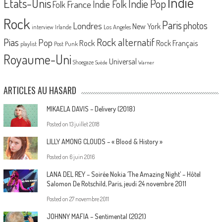
Indie
Etats-Unis
Indie Pop
France
Indie Folk
Folk
Rock
Paris
Londres
photos
New York
Los Angeles
interview
Irlande
Pias
Rock alternatif
Pop
Rock
Rock Français
playlist
Post Punk
Royaume-Uni
Universal
Shoegaze
Suède
Warner
ARTICLES AU HASARD
MIKAELA DAVIS – Delivery (2018)
Posted on
13 juillet 2018
LILLY AMONG CLOUDS – « Blood & History »
Posted on
6 juin 2016
LANA DEL REY – Soirée Nokia ‘The Amazing Night’ – Hôtel
Salomon De Rotschild, Paris, jeudi 24 novembre 2011
Posted on
27 novembre 2011
JOHNNY MAFIA – Sentimental (2021)