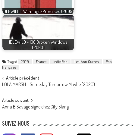
IDLEWILD - Warnings/Promises (2005)
IDLEWILD - 100 Broken Windows
(2000)
Tagged
2020
France
Indie Pop
Lee-Ann Curren
Pop
française
Post
Article précédent
LOLA MARSH – Someday Tomorrow Maybe (2020)
navigation
Article suivant
Anna B Savage signe chez City Slang
SUIVEZ-NOUS