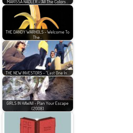
MARISSA NADLER - 'All The Colors…
THE DANDY WARHOLS - Welcome To
The…
THE NEW INVESTORS - "Last One In…
GIRLS IN HAWAII - Plan Your Escape
(2008)