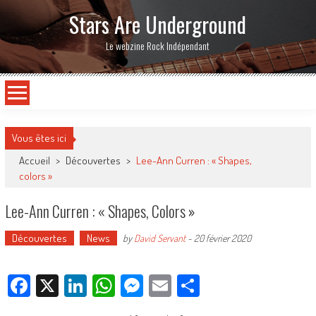
Stars Are Underground
Le webzine Rock Indépendant
Vous êtes ici
Accueil
>
Découvertes
>
Lee-Ann Curren : « Shapes,
colors »
Lee-Ann Curren : « Shapes, Colors »
Découvertes
News
by
David Servant
-
20 février 2020
Facebook
X
LinkedIn
WhatsApp
Messenger
Email
Partager