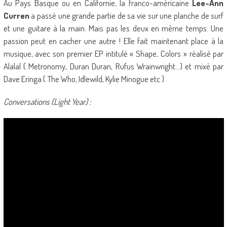
Au Pays Basque ou en Californie, la franco-américaine
Lee-Ann
Curren
a passé une grande partie de sa vie sur une planche de surf
et une guitare à la main. Mais pas les deux en même temps. Une
passion peut en cacher une autre ! Elle fait maintenant place à la
musique, avec son premier EP intitulé « Shape, Colors » réalisé par
Alalal ( Metronomy, Duran Duran, Rufus Wrainwright…) et mixé par
Dave Eringa ( The Who, Idlewild, Kylie Minogue etc ).
Conversations (Light Year) :