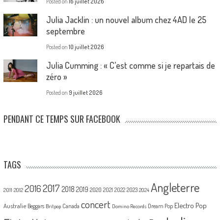
Posted on
16 juillet 2026
Julia Jacklin : un nouvel album chez 4AD le 25
septembre
Posted on
10 juillet 2026
Julia Cumming : « C’est comme si je repartais de
zéro »
Posted on
9 juillet 2026
PENDANT CE TEMPS SUR FACEBOOK
TAGS
Angleterre
2017
2016
2018
2019
2020
2021
2022
2023
2011
2012
2024
concert
Electro Pop
Australie
Canada
Beggars
Dream Pop
Britpop
Domino Records