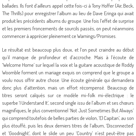
ballades. Ils font d’ailleurs appel cette fois-ci à Tony Hoffer (Air, Beck,
The Thrills) pour enregistrer l’album au lieu de Dave Eringa qui avait
produit les précédents albums du groupe. Une fois l’effet de surprise
et les premiers froncements de sourcils passés, on peut néanmoins
commencer à apprécier pleinement ce Warnings/Promises.
Le résultat est beaucoup plus doux, et l’on peut craindre au début
qu’il manque de profondeur et d’accroche. Mais à l’écoute de
‘Welcome Home’ sur lequel la voix et la guitare acoustique de Roddy
Woomble forment un mariage exquis on comprend que le groupe a
voulu nous offrir autre chose. Une écoute générale qui demandera
donc plus d’attention, mais un effort récompensé. Beaucoup de
titres seront calqués sur ce modèle mi-folk mi-électrique : le
superbe ‘I Understand It’, second single issu de l’album et ses chœurs
magnifiques, le plus conventionnel ‘Not Just Sometimes But Always’
qui comprend toutefois de belles parties de violon, ‘El Capitan’, au son
plus étouffé, puis les deux derniers titres de l’album, ‘Disconnected’
et ‘Goodnight’, dont le slide un peu ‘Country’ n’est peut-être pas