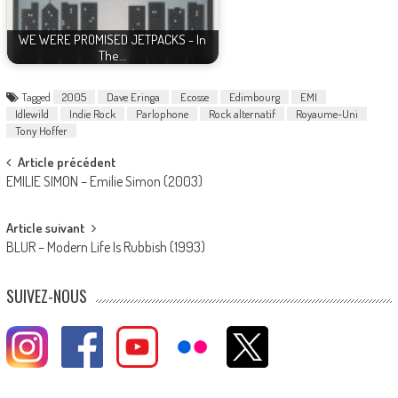
WE WERE PROMISED JETPACKS - In
The…
Tagged
2005
Dave Eringa
Ecosse
Edimbourg
EMI
Idlewild
Indie Rock
Parlophone
Rock alternatif
Royaume-Uni
Tony Hoffer
Post
Article précédent
EMILIE SIMON – Emilie Simon (2003)
navigation
Article suivant
BLUR – Modern Life Is Rubbish (1993)
SUIVEZ-NOUS