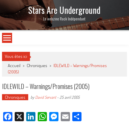
Stars Are Underground
Le webzine Rock Indépendant
Vous êtes ici
Accueil
>
Chroniques
>
IDLEWILD – Warnings/Promises
(2005)
IDLEWILD – Warnings/Promises (2005)
Chroniques
by
David Servant
-
25 avril 2005
Facebook
X
LinkedIn
WhatsApp
Messenger
Email
Partager