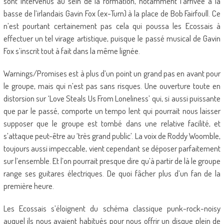
sont intervenus au sein de la formation, notamment l’arrivée à la
basse de l’irlandais Gavin Fox (ex-Turn) à la place de Bob Fairfoull. Ce
n’est pourtant certainement pas cela qui poussa les Ecossais à
effectuer un tel virage artistique, puisque le passé musical de Gavin
Fox s’inscrit tout à fait dans la même lignée.
Warnings/Promises est à plus d’un point un grand pas en avant pour
le groupe, mais qui n’est pas sans risques. Une ouverture toute en
distorsion sur ‘Love Steals Us From Loneliness’ qui, si aussi puissante
que par le passé, comporte un tempo lent qui pourrait nous laisser
supposer que le groupe est tombé dans une relative facilité, et
s’attaque peut-être au ‘très grand public’. La voix de Roddy Woomble,
toujours aussi impeccable, vient cependant se déposer parfaitement
sur l’ensemble. Et l’on pourrait presque dire qu’à partir de là le groupe
range ses guitares électriques. De quoi fâcher plus d’un fan de la
première heure.
Les Ecossais s’éloignent du schéma classique punk-rock-noisy
auquel ils nous avaient habitués pour nous offrir un disque plein de