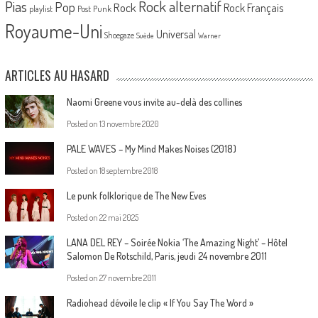
Pias
Rock alternatif
Pop
Rock
Rock Français
playlist
Post Punk
Royaume-Uni
Universal
Shoegaze
Suède
Warner
ARTICLES AU HASARD
Naomi Greene vous invite au-delà des collines
Posted on
13 novembre 2020
PALE WAVES – My Mind Makes Noises (2018)
Posted on
18 septembre 2018
Le punk folklorique de The New Eves
Posted on
22 mai 2025
LANA DEL REY – Soirée Nokia ‘The Amazing Night’ – Hôtel
Salomon De Rotschild, Paris, jeudi 24 novembre 2011
Posted on
27 novembre 2011
Radiohead dévoile le clip « If You Say The Word »