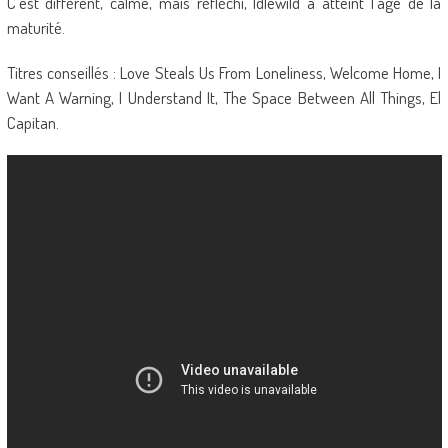
C’est différent, calme, mais réfléchi, Idlewild a atteint l’âge de la
maturité.
Titres conseillés : Love Steals Us From Loneliness, Welcome Home, I
Want A Warning, I Understand It, The Space Between All Things, El
Capitan.