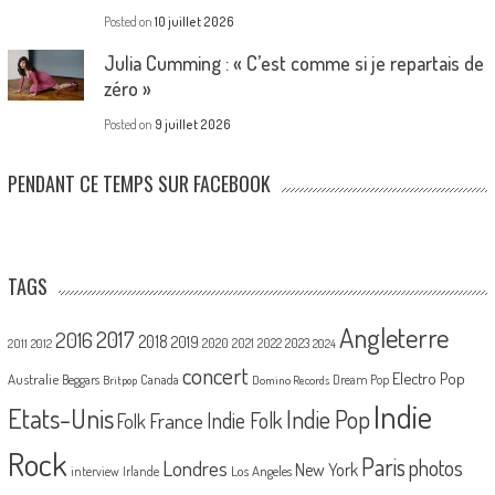
Posted on
10 juillet 2026
Julia Cumming : « C’est comme si je repartais de
zéro »
Posted on
9 juillet 2026
PENDANT CE TEMPS SUR FACEBOOK
TAGS
Angleterre
2017
2016
2018
2019
2020
2021
2022
2023
2011
2012
2024
concert
Electro Pop
Australie
Canada
Beggars
Dream Pop
Britpop
Domino Records
Indie
Etats-Unis
Indie Pop
France
Indie Folk
Folk
Rock
Paris
Londres
photos
New York
Los Angeles
interview
Irlande