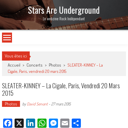
Stars Are Underground
Le webzine Rock Indépendant
Vous êtes ici
Accueil
>
Concerts
>
Photos
>
SLEATER-KINNEY – La
Cigale, Paris, vendredi 20 mars 2015
SLEATER-KINNEY – La Cigale, Paris, Vendredi 20 Mars
2015
Photos
by
David Servant
-
27 mars 2015
Facebook
X
LinkedIn
WhatsApp
Messenger
Email
Partager