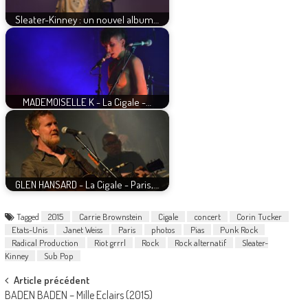
Sleater-Kinney : un nouvel album…
MADEMOISELLE K - La Cigale -…
GLEN HANSARD - La Cigale - Paris,…
Tagged
2015
Carrie Brownstein
Cigale
concert
Corin Tucker
Etats-Unis
Janet Weiss
Paris
photos
Pias
Punk Rock
Radical Production
Riot grrrl
Rock
Rock alternatif
Sleater-
Kinney
Sub Pop
Post
Article précédent
BADEN BADEN – Mille Eclairs (2015)
navigation