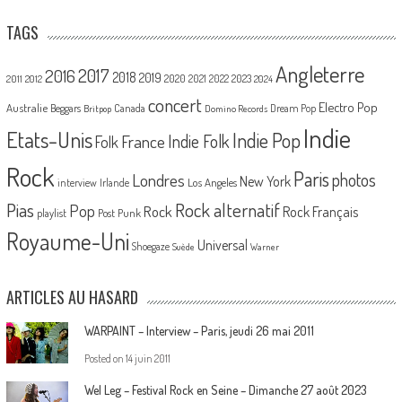
TAGS
Angleterre
2017
2016
2018
2019
2020
2021
2022
2023
2011
2012
2024
concert
Electro Pop
Australie
Canada
Beggars
Dream Pop
Britpop
Domino Records
Indie
Etats-Unis
Indie Pop
France
Indie Folk
Folk
Rock
Paris
Londres
photos
New York
Los Angeles
interview
Irlande
Pias
Rock alternatif
Pop
Rock
Rock Français
playlist
Post Punk
Royaume-Uni
Universal
Shoegaze
Suède
Warner
ARTICLES AU HASARD
WARPAINT – Interview – Paris, jeudi 26 mai 2011
Posted on
14 juin 2011
Wel Leg – Festival Rock en Seine – Dimanche 27 août 2023