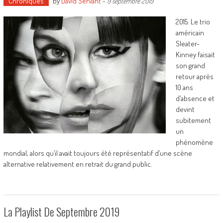
Chroniques
by
David Servant
-
9 septembre 2019
2015. Le trio
américain
Sleater-
Kinney faisait
son grand
retour après
10 ans
d’absence et
devint
subitement
un
phénomène
mondial, alors qu’il avait toujours été représentatif d’une scène
alternative relativement en retrait du grand public.
La Playlist De Septembre 2019