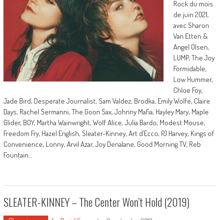
Rock du mois
de juin 2021,
avec Sharon
Van Etten &
Angel Olsen,
LUMP, The Joy
Formidable,
Low Hummer,
Chloe Foy,
Jade Bird, Desperate Journalist, Sam Valdez, Brodka, Emily Wolfe, Claire
Days, Rachel Sermanni, The Goon Sax, Johnny Mafia, Hayley Mary, Maple
Glider, BOY, Martha Wainwright, Wolf Alice, Julia Bardo, Modest Mouse,
Freedom Fry, Hazel English, Sleater-Kinney, Art d’Ecco, PJ Harvey, Kings of
Convenience, Lonny, Arvil Azar, Joy Denalane, Good Morning TV, Reb
Fountain…
SLEATER-KINNEY – The Center Won’t Hold (2019)