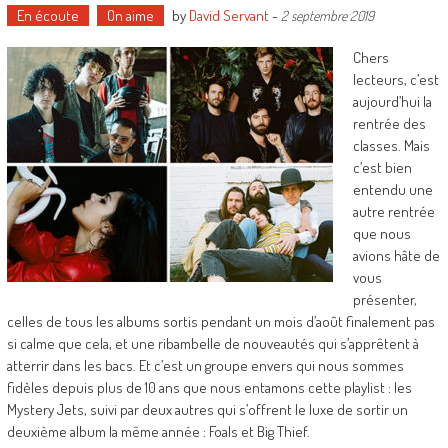
En écoute
On aime
by
David Servant
-
2 septembre 2019
Chers
lecteurs, c’est
aujourd’hui la
rentrée des
classes. Mais
c’est bien
entendu une
autre rentrée
que nous
avions hâte de
vous
présenter,
celles de tous les albums sortis pendant un mois d’août finalement pas
si calme que cela, et une ribambelle de nouveautés qui s’apprêtent à
atterrir dans les bacs. Et c’est un groupe envers qui nous sommes
fidèles depuis plus de 10 ans que nous entamons cette playlist : les
Mystery Jets, suivi par deux autres qui s’offrent le luxe de sortir un
deuxième album la même année : Foals et Big Thief.