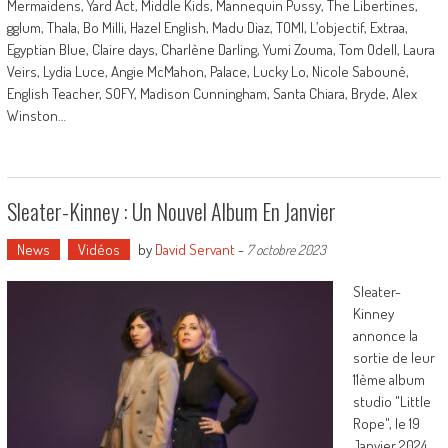
Mermaidens, Yard Act, Middle Kids, Mannequin Pussy, The Libertines,
gglum, Thala, Bo Milli, Hazel English, Madu Diaz, TOMI, L’objectif, Extraa,
Egyptian Blue, Claire days, Charlène Darling, Yumi Zouma, Tom Odell, Laura
Veirs, Lydia Luce, Angie McMahon, Palace, Lucky Lo, Nicole Sabouné,
English Teacher, SOFY, Madison Cunningham, Santa Chiara, Bryde, Alex
Winston…
Sleater-Kinney : Un Nouvel Album En Janvier
News
Vidéos
by
David Servant
-
7 octobre 2023
Sleater-
Kinney
annonce la
sortie de leur
11ème album
studio "Little
Rope", le 19
Janvier 2024