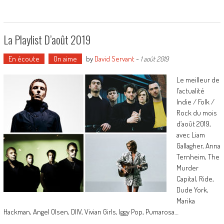
La Playlist D’août 2019
En écoute
On aime
by
David Servant
-
1 août 2019
Le meilleur de
l’actualité
Indie / Folk /
Rock du mois
d’août 2019,
avec Liam
Gallagher, Anna
Ternheim, The
Murder
Capital, Ride,
Dude York,
Marika
Hackman, Angel Olsen, DIIV, Vivian Girls, Iggy Pop, Pumarosa…