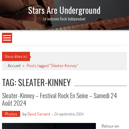
Stars Are Underground
Le webzine Rock Indépendant
Vous êtes ici
Accueil
>
Posts tagged "Sleater-Kinney"
TAG: SLEATER-KINNEY
Sleater-Kinney – Festival Rock En Seine – Samedi 24
Août 2024
Photos
by
David Servant
-
24 septembre 2024
Retour en