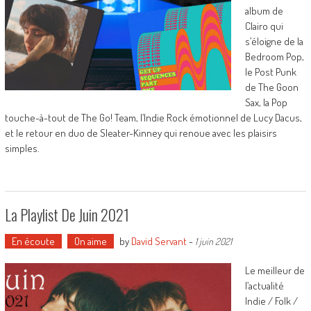
album de
Clairo qui
s’éloigne de la
Bedroom Pop,
le Post Punk
de The Goon
Sax, la Pop
touche-à-tout de The Go! Team, l’Indie Rock émotionnel de Lucy Dacus,
et le retour en duo de Sleater-Kinney qui renoue avec les plaisirs
simples.
La Playlist De Juin 2021
En écoute
On aime
by
David Servant
-
1 juin 2021
Le meilleur de
l’actualité
Indie / Folk /