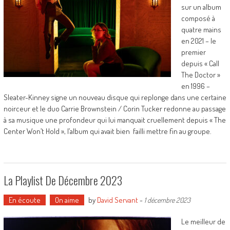
sur un album
composé à
quatre mains
en 2021 – le
premier
depuis « Call
The Doctor »
en 1996 –
Sleater-Kinney signe un nouveau disque qui replonge dans une certaine
noirceur et le duo Carrie Brownstein / Corin Tucker redonne au passage
à sa musique une profondeur qui lui manquait cruellement depuis « The
Center Won’t Hold », l’album qui avait bien failli mettre fin au groupe.
La Playlist De Décembre 2023
En écoute
On aime
by
David Servant
-
1 décembre 2023
Le meilleur de