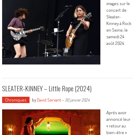
images sur le
concert de
Sleater-
Kinney à Rock
en Seine, le
samedi 24
août 2024.
SLEATER-KINNEY – Little Rope (2024)
Chroniques
by
David Servant
-
30 janvier 2024
Après avoir
annoncé leur
« retour au
bien-être »