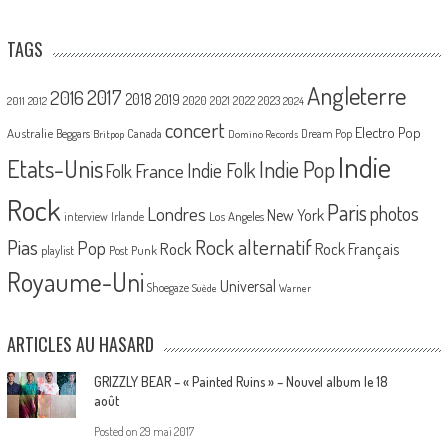
TAGS
Angleterre
2017
2016
2018
2019
2020
2021
2022
2023
2011
2012
2024
concert
Electro Pop
Australie
Canada
Beggars
Dream Pop
Britpop
Domino Records
Indie
Etats-Unis
Indie Pop
France
Indie Folk
Folk
Rock
Paris
Londres
photos
New York
Los Angeles
interview
Irlande
Pias
Rock alternatif
Pop
Rock
Rock Français
playlist
Post Punk
Royaume-Uni
Universal
Shoegaze
Suède
Warner
ARTICLES AU HASARD
GRIZZLY BEAR – « Painted Ruins » – Nouvel album le 18
août
Posted on
29 mai 2017