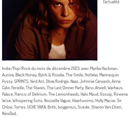
l’actualité
Indie/Pop/Rock du mois de décembre 2023, avec Marika Hackman,
Aurora, Black Honey, Björk & Rosalia, The Smile, HotWax, Mannequin
Pussy, SPRINTS, Yard Act, Olivia Rodrigo, Naaz, Johnnie Carwash, Anna
Calvi, Ferielle, The Staves, The Last Dinner Party, Bess Atwell, Warhaus,
Palace, Francis of Delirium, The Lemonheads, Halo Maud, Gossip, Rowena
Wise, Whispering Sons, Nouvelle Vague, Heartworms, Holly Macve, Sir
Chloe, Torres, UCHE YARA, Britti, boygenius, Suede, Sharon Van Etten,
NewDad…