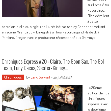
sur Loma Vista
Recordings.
Elles dévoilent
à cette
occasion le clip du single « Hell », réalisé par Ashley Connor et mettant
en scène Miranda July. Enregistré à Flora Recording and Playback à
Portland, Oregon avec le producteur récompensé aux Grammys
Chroniques Express #20 : Clairo, The Goon Sax, The Go!
Team, Lucy Dacus, Sleater-Kinney…
Chroniques
by
David Servant
-
28 juillet 2021
La 20ème
édition de nos
chroniques
express, avec
le deuxième