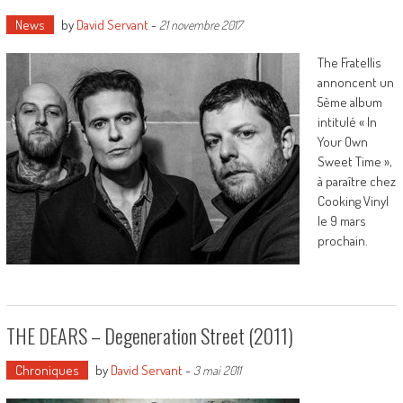
News
by
David Servant
-
21 novembre 2017
The Fratellis
annoncent un
5ème album
intitulé « In
Your Own
Sweet Time »,
à paraître chez
Cooking Vinyl
le 9 mars
prochain.
THE DEARS – Degeneration Street (2011)
Chroniques
by
David Servant
-
3 mai 2011