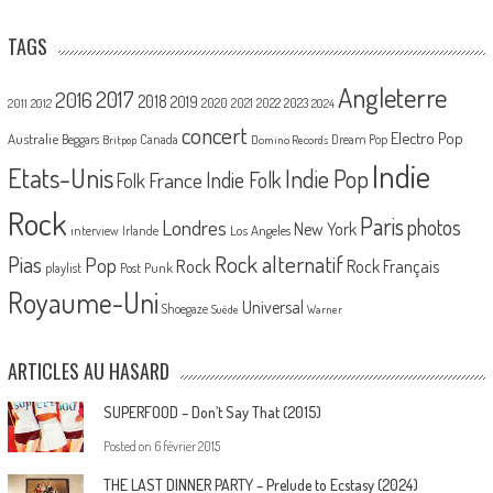
TAGS
Angleterre
2017
2016
2018
2019
2020
2021
2022
2023
2011
2012
2024
concert
Electro Pop
Australie
Canada
Beggars
Dream Pop
Britpop
Domino Records
Indie
Etats-Unis
Indie Pop
France
Indie Folk
Folk
Rock
Paris
Londres
photos
New York
Los Angeles
interview
Irlande
Pias
Rock alternatif
Pop
Rock
Rock Français
playlist
Post Punk
Royaume-Uni
Universal
Shoegaze
Suède
Warner
ARTICLES AU HASARD
SUPERFOOD – Don’t Say That (2015)
Posted on
6 février 2015
THE LAST DINNER PARTY – Prelude to Ecstasy (2024)