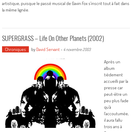
artistique, puisque le passé musical de Gavin Fox s’inscrit tout à fait dans
la même lignée.
SUPERGRASS – Life On Other Planets (2002)
Chroniques
by
David Servant
-
4 novembre 2003
Après un
album
tièdement
accueilli par la
presse car
peut-être un
peu plus fade
qu’à
l’accoutumée,
il aura fallu
trois ans à