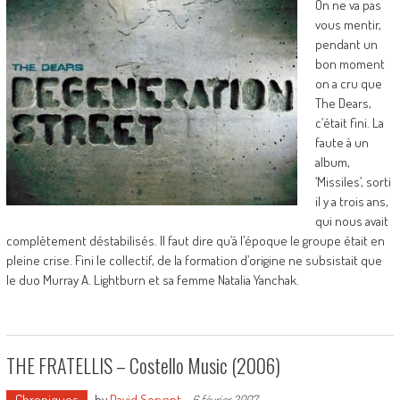
On ne va pas
vous mentir,
pendant un
bon moment
on a cru que
The Dears,
c’était fini. La
faute à un
album,
‘Missiles’, sorti
il y a trois ans,
qui nous avait
complètement déstabilisés. Il faut dire qu’à l’époque le groupe était en
pleine crise. Fini le collectif, de la formation d’origine ne subsistait que
le duo Murray A. Lightburn et sa femme Natalia Yanchak.
THE FRATELLIS – Costello Music (2006)
Chroniques
by
David Servant
-
6 février 2007