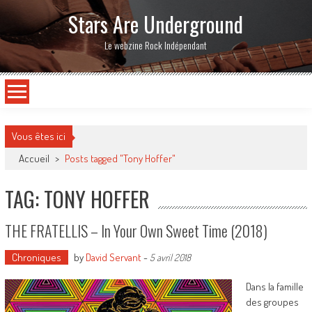
Stars Are Underground
Le webzine Rock Indépendant
Vous êtes ici
Accueil
>
Posts tagged "Tony Hoffer"
TAG: TONY HOFFER
THE FRATELLIS – In Your Own Sweet Time (2018)
Chroniques
by
David Servant
-
5 avril 2018
Dans la famille
des groupes