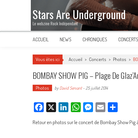
Stars Are Underground
Le webzine Rock Indépendant
ACCUEIL
NEWS
CHRONIQUES
CONCERT
Vous êtes ici
Accueil
>
Concerts
>
Photos
>
BO
BOMBAY SHOW PIG – Plage De Glaz’Art 
Photos
by
David Servant
-
25 juillet 2014
Facebook
X
LinkedIn
WhatsApp
Messenger
Email
Parta
Retour en photos sur le concert de Bombay Show Pig à la 