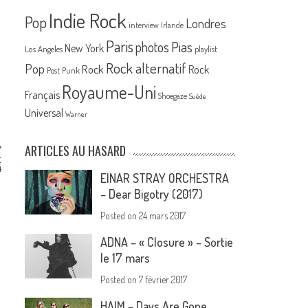
Indie Rock
Pop
Londres
interview
Irlande
Paris
Pias
photos
New York
Los Angeles
playlist
Rock alternatif
Pop
Rock
Rock
Post Punk
Royaume-Uni
Français
Shoegaze
Suède
Universal
Warner
ARTICLES AU HASARD
t
4
EINAR STRAY ORCHESTRA
– Dear Bigotry (2017)
Posted on
24 mars 2017
ADNA – « Closure » – Sortie
le 17 mars
Posted on
7 février 2017
HAIM – Days Are Gone