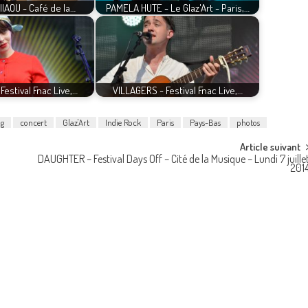
IAOU - Café de la…
PAMELA HUTE - Le Glaz'Art - Paris,…
Festival Fnac Live,…
VILLAGERS - Festival Fnac Live,…
g
concert
Glaz'Art
Indie Rock
Paris
Pays-Bas
photos
Article suivant
DAUGHTER – Festival Days Off – Cité de la Musique – Lundi 7 juille
201