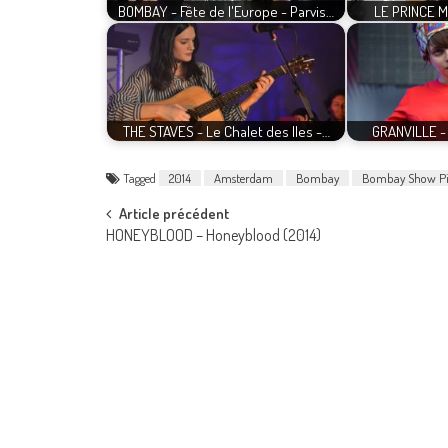
BOMBAY - Fête de l'Europe - Parvis…
LE PRINCE MI
THE STAVES - Le Chalet des Iles -…
GRANVILLE - 
Tagged
2014
Amsterdam
Bombay
Bombay Show Pi
Post
Article précédent
HONEYBLOOD – Honeyblood (2014)
navigation