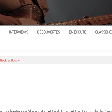
S
INTERVIEWS
DÉCOUVERTES
EN ÉCOUTE
CLASSEME
Black Willow »
ger
g, le chanteur de Shearwater, et Emily Cross et Dan Duszynski de Cros