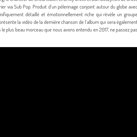
ier via Sub Pop. Produit d’un pèlerinage conjoint autour du globe ave
ifiquement détaillé et émotionnellement riche qui révèle un group
o présente la vidéo de la dernière chanson de l’album qui sera égalemen
bien le plus beau morceau que nous avons entendu en 2017, ne passez pa