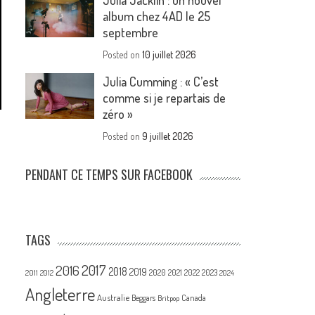
Julia Jacklin : un nouvel
album chez 4AD le 25
septembre
Posted on
10 juillet 2026
Julia Cumming : « C’est
comme si je repartais de
zéro »
Posted on
9 juillet 2026
PENDANT CE TEMPS SUR FACEBOOK
TAGS
2017
2016
2018
2019
2020
2021
2022
2023
2011
2012
2024
Angleterre
Australie
Canada
Beggars
Britpop