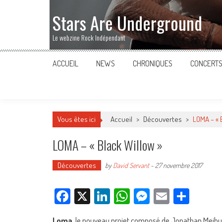
Stars Are Underground
Le webzine Rock Indépendant
ACCUEIL
NEWS
CHRONIQUES
CONCERT
Vous êtes ici
Accueil
>
Découvertes
>
LOMA – « 
LOMA – « Black Willow »
Découvertes
by
David Servant
-
27 novembre 2017
Facebook
X
LinkedIn
WhatsApp
Messenger
Email
Parta
Loma
, le nouveau projet composé de Jonathan Meibur