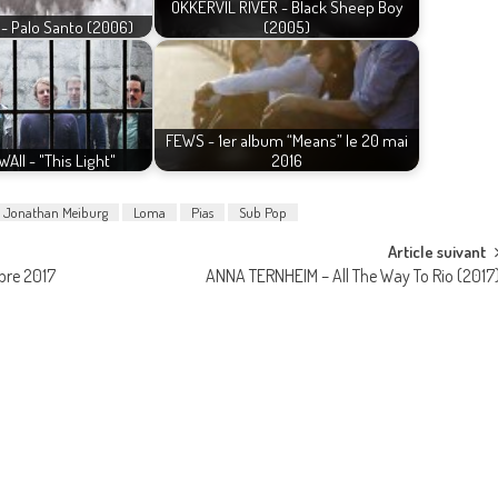
OKKERVIL RIVER - Black Sheep Boy
 Palo Santo (2006)
(2005)
FEWS - 1er album “Means” le 20 mai
WAII - "This Light"
2016
Jonathan Meiburg
Loma
Pias
Sub Pop
Article suivant
bre 2017
ANNA TERNHEIM – All The Way To Rio (2017