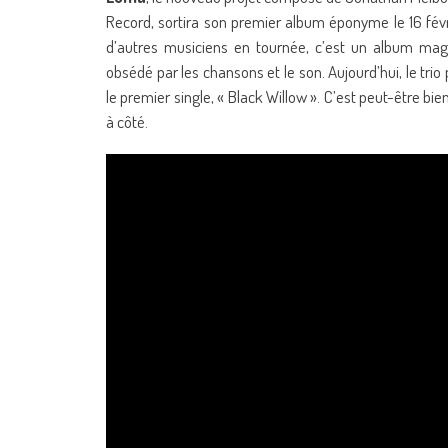
Record, sortira son premier album éponyme le 16 févr
d’autres musiciens en tournée, c’est un album magn
obsédé par les chansons et le son. Aujourd’hui, le tri
le premier single, « Black Willow ». C’est peut-être 
à côté.