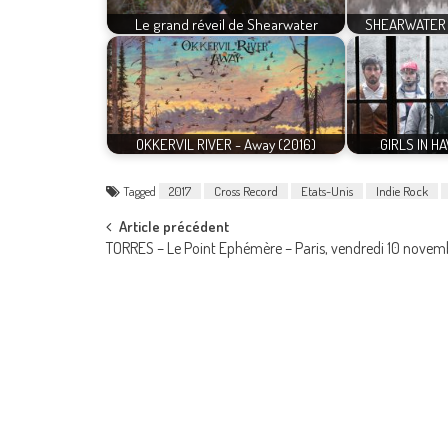
Le grand réveil de Shearwater
SHEARWATER -
OKKERVIL RIVER - Away (2016)
GIRLS IN HA
Tagged
2017
Cross Record
Etats-Unis
Indie Rock
Post
Article précédent
TORRES – Le Point Ephémère – Paris, vendredi 10 novem
navigation