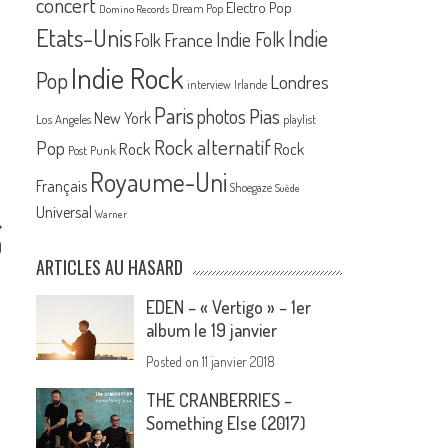
concert
Electro Pop
Dream Pop
Domino Records
Etats-Unis
Indie
France
Indie Folk
Folk
Indie Rock
Pop
Londres
interview
Irlande
Paris
Pias
photos
New York
Los Angeles
playlist
Rock alternatif
Pop
Rock
Rock
Post Punk
Royaume-Uni
Français
Shoegaze
Suède
Universal
Warner
)
ARTICLES AU HASARD
EDEN – « Vertigo » – 1er
album le 19 janvier
Posted on
11 janvier 2018
THE CRANBERRIES –
Something Else (2017)