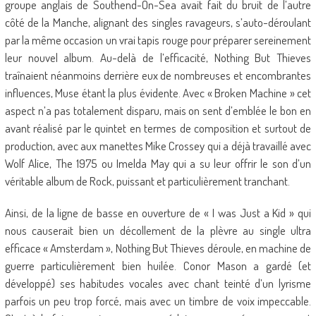
groupe anglais de Southend-On-Sea avait fait du bruit de l’autre
côté de la Manche, alignant des singles ravageurs, s’auto-déroulant
par la même occasion un vrai tapis rouge pour préparer sereinement
leur nouvel album. Au-delà de l’efficacité, Nothing But Thieves
traînaient néanmoins derrière eux de nombreuses et encombrantes
influences, Muse étant la plus évidente. Avec « Broken Machine » cet
aspect n’a pas totalement disparu, mais on sent d’emblée le bon en
avant réalisé par le quintet en termes de composition et surtout de
production, avec aux manettes Mike Crossey qui a déjà travaillé avec
Wolf Alice, The 1975 ou Imelda May qui a su leur offrir le son d’un
véritable album de Rock, puissant et particulièrement tranchant.
Ainsi, de la ligne de basse en ouverture de « I was Just a Kid » qui
nous causerait bien un décollement de la plèvre au single ultra
efficace « Amsterdam », Nothing But Thieves déroule, en machine de
guerre particulièrement bien huilée. Conor Mason a gardé (et
développé) ses habitudes vocales avec chant teinté d’un lyrisme
parfois un peu trop forcé, mais avec un timbre de voix impeccable.