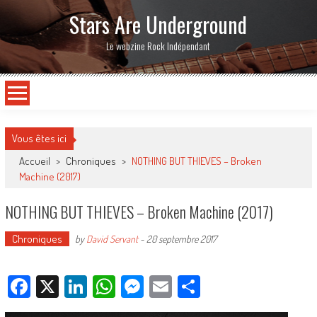
Stars Are Underground
Le webzine Rock Indépendant
Vous êtes ici
Accueil
>
Chroniques
>
NOTHING BUT THIEVES – Broken
Machine (2017)
NOTHING BUT THIEVES – Broken Machine (2017)
Chroniques
by
David Servant
-
20 septembre 2017
Facebook
X
LinkedIn
WhatsApp
Messenger
Email
Partager