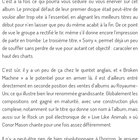
C’est à la fois ce qui pourra vous séduire ou vous énerver sur cet
album. Le principal défaut de leur premier disque était peut-être de
vouloir aller trop vite à l’essentiel, en alignant les meilleurs titres au
début pour n’en laisser que peu du même acabit à la fin. De ce point
de vue le groupe a rectifié le tir, même s’il donne encore l’impression
de partir en trombe. Le troisième titre, « Sorry », permet déjà un peu
de souffler sans perdre de vue pour autant cet objectif : caracoler en
haut des charts.
C’est sûr, il y a un peu de ça chez le quintet anglais, et « Broken
Machine » a le potentiel pour en arriver là, il est d’ailleurs entré
directement en seconde position des ventes d’albums au Royaume-
Uni, ce qui illustre bien leur renommée grandissante. Globalement les
compositions ont gagné en maturité, avec une construction plus
complexe, notamment sur le titre qui donne son nom à l’album, mais
aussi sur le Rock un poil électronique de « Live Like Animals » où
Conor Mason chante pour une fois assez différemment.
Il n’y a peut-être rien de bien révolutionnaire à l’horizon, le groupe