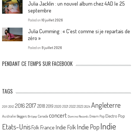
Julia Jacklin : un nouvel album chez 4AD le 25
septembre
Posted on
10 juillet 2026
Julia Cumming : « C’est comme si je repartais de
zéro »
Posted on
9 juillet 2026
PENDANT CE TEMPS SUR FACEBOOK
TAGS
Angleterre
2017
2016
2018
2019
2020
2021
2022
2023
2011
2012
2024
concert
Electro Pop
Australie
Canada
Beggars
Dream Pop
Britpop
Domino Records
Indie
Etats-Unis
Indie Pop
France
Indie Folk
Folk