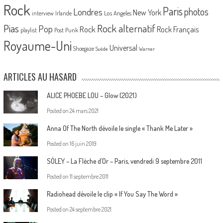
Rock
Paris
Londres
photos
New York
Los Angeles
interview
Irlande
Pias
Rock alternatif
Pop
Rock
Rock Français
playlist
Post Punk
Royaume-Uni
Universal
Shoegaze
Suède
Warner
ARTICLES AU HASARD
ALICE PHOEBE LOU – Glow (2021)
Posted on
24 mars 2021
Anna Of The North dévoile le single « Thank Me Later »
Posted on
16 juin 2019
SÓLEY – La Flèche d’Or – Paris, vendredi 9 septembre 2011
Posted on
11 septembre 2011
Radiohead dévoile le clip « If You Say The Word »
Posted on
24 septembre 2021