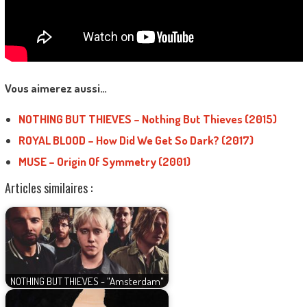
Vous aimerez aussi…
NOTHING BUT THIEVES – Nothing But Thieves (2015)
ROYAL BLOOD – How Did We Get So Dark? (2017)
MUSE – Origin Of Symmetry (2001)
Articles similaires :
NOTHING BUT THIEVES - "Amsterdam"