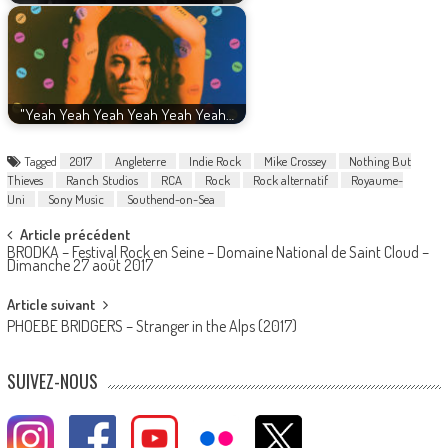
"Yeah Yeah Yeah Yeah Yeah Yeah…
Tagged
2017
Angleterre
Indie Rock
Mike Crossey
Nothing But
Thieves
Ranch Studios
RCA
Rock
Rock alternatif
Royaume-
Uni
Sony Music
Southend-on-Sea
Post
Article précédent
BRODKA – Festival Rock en Seine – Domaine National de Saint Cloud –
navigation
Dimanche 27 août 2017
Article suivant
PHOEBE BRIDGERS – Stranger in the Alps (2017)
SUIVEZ-NOUS