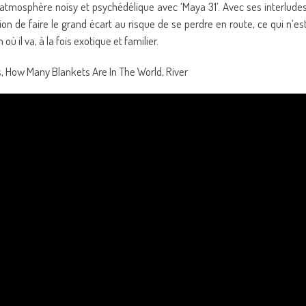
ne atmosphère noisy et psychédélique avec ‘Maya 31’. Avec ses interlude
on de faire le grand écart au risque de se perdre en route, ce qui n’es
où il va, à la fois exotique et familier.
as, How Many Blankets Are In The World, River