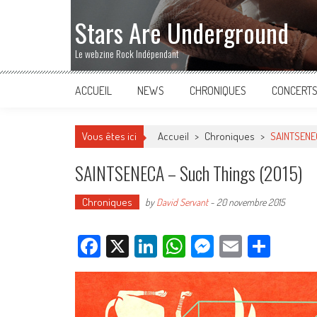
Stars Are Underground
Le webzine Rock Indépendant
ACCUEIL
NEWS
CHRONIQUES
CONCERT
Vous êtes ici
Accueil
>
Chroniques
>
SAINTSENEC
SAINTSENECA – Such Things (2015)
Chroniques
by
David Servant
-
20 novembre 2015
Facebook
X
LinkedIn
WhatsApp
Messenger
Email
Parta