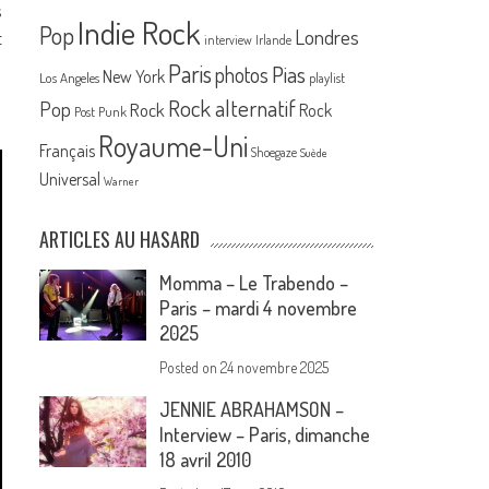
s
Indie Rock
Pop
Londres
t
interview
Irlande
Paris
Pias
photos
New York
Los Angeles
playlist
Rock alternatif
Pop
Rock
Rock
Post Punk
Royaume-Uni
Français
Shoegaze
Suède
Universal
Warner
ARTICLES AU HASARD
Momma – Le Trabendo –
Paris – mardi 4 novembre
2025
Posted on
24 novembre 2025
JENNIE ABRAHAMSON –
Interview – Paris, dimanche
18 avril 2010