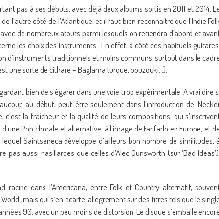
urtant pas à ses débuts, avec déjà deux albums sortis en 2011 et 2014. L
e l’autre côté de l’Atlantique, et il faut bien reconnaître que l’Indie Fol
, avec de nombreux atouts parmi lesquels on retiendra d’abord et avan
erne les choix des instruments. En effet, à côté des habituels guitares
tion d’instruments traditionnels et moins communs, surtout dans le cadr
est une sorte de cithare – Baglama turque, bouzouki…).
gardant bien de s’égarer dans une voie trop expérimentale. A vrai dire s
beaucoup au début, peut-être seulement dans l’introduction de ‘Necke
’est la fraîcheur et la qualité de leurs compositions, qui s’inscriven
s d’une Pop chorale et alternative, à l’image de Fanfarlo en Europe, et d
lequel Saintseneca développe d’ailleurs bon nombre de similitudes, 
e pas aussi nasillardes que celles d’Alec Ounsworth (sur ‘Bad Ideas’)
 racine dans l’Americana, entre Folk et Country alternatif, souven
World’, mais qui s’en écarte allègrement sur des titres tels que le singl
s années 90, avec un peu moins de distorsion. Le disque s’emballe encor