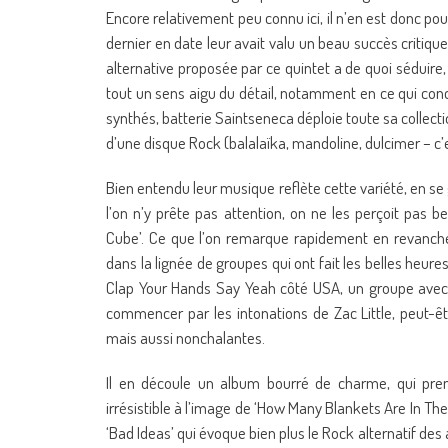
Encore relativement peu connu ici, il n’en est donc po
dernier en date leur avait valu un beau succès critique d
alternative proposée par ce quintet a de quoi séduire
tout un sens aigu du détail, notamment en ce qui conc
synthés, batterie Saintseneca déploie toute sa collec
d’une disque Rock (balalaïka, mandoline, dulcimer – c’
Bien entendu leur musique reflète cette variété, en se 
l’on n’y prête pas attention, on ne les perçoit pas 
Cube’. Ce que l’on remarque rapidement en revanche, c
dans la lignée de groupes qui ont fait les belles heure
Clap Your Hands Say Yeah côté USA, un groupe avec 
commencer par les intonations de Zac Little, peut-êtr
mais aussi nonchalantes.
Il en découle un album bourré de charme, qui prend
irrésistible à l’image de ‘How Many Blankets Are In The 
‘Bad Ideas’ qui évoque bien plus le Rock alternatif de