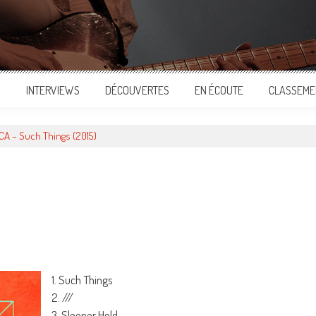
S
INTERVIEWS
DÉCOUVERTES
EN ÉCOUTE
CLASSEME
A – Such Things (2015)
ger
1. Such Things
2. ///
3. Sleeper Hold