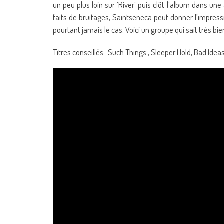
un peu plus loin sur ‘River’ puis clôt l’album dans u
faits de bruitages, Saintseneca peut donner l’impressi
pourtant jamais le cas. Voici un groupe qui sait très bien 
Titres conseillés : Such Things , Sleeper Hold, Bad Ide