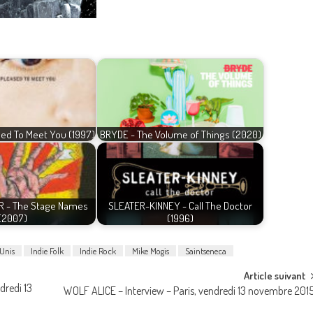
ed To Meet You (1997)
BRYDE - The Volume of Things (2020)
R - The Stage Names
SLEATER-KINNEY - Call The Doctor
(2007)
(1996)
-Unis
Indie Folk
Indie Rock
Mike Mogis
Saintseneca
Article suivant
dredi 13
WOLF ALICE – Interview – Paris, vendredi 13 novembre 201