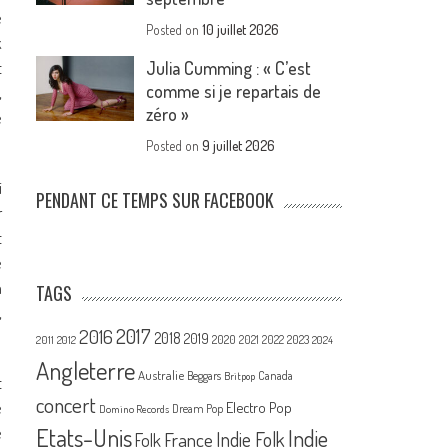
e
Posted on
10 juillet 2026
k
t
Julia Cumming : « C’est
comme si je repartais de
,
zéro »
e
Posted on
9 juillet 2026
i
PENDANT CE TEMPS SUR FACEBOOK
r
t
e
à
TAGS
,
2017
2016
2018
2019
2020
2021
2022
2023
2011
2012
2024
Angleterre
Australie
Canada
Beggars
Britpop
t
concert
e
Electro Pop
Dream Pop
Domino Records
e
Etats-Unis
Indie
France
Indie Folk
Folk