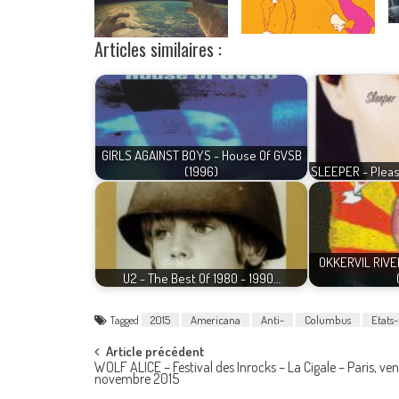
Articles similaires :
GIRLS AGAINST BOYS - House Of GVSB
(1996)
SLEEPER - Pleas
OKKERVIL RIVE
U2 - The Best Of 1980 - 1990…
Tagged
2015
Americana
Anti-
Columbus
Etats
Post
Article précédent
WOLF ALICE – Festival des Inrocks – La Cigale – Paris, ven
novembre 2015
navigation