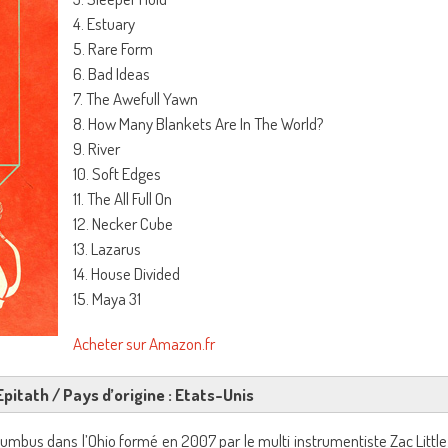
4. Estuary
5. Rare Form
6. Bad Ideas
7. The Awefull Yawn
8. How Many Blankets Are In The World?
9. River
10. Soft Edges
11. The All Full On
12. Necker Cube
13. Lazarus
14. House Divided
15. Maya 31
Acheter sur Amazon.fr
Epitath / Pays d’origine : Etats-Unis
umbus dans l’Ohio formé en 2007 par le multi instrumentiste Zac Little