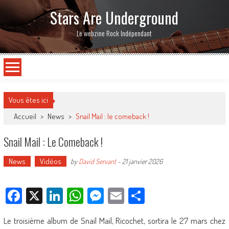
Stars Are Underground
Le webzine Rock Indépendant
Vous êtes ici
Accueil
>
News
>
Snail Mail : le comeback !
Snail Mail : Le Comeback !
News
Vidéos
by
David Servant
-
21 janvier 2026
Facebook
X
LinkedIn
WhatsApp
Messenger
Email
Partager
Le troisième album de Snail Mail, Ricochet, sortira le 27 mars chez