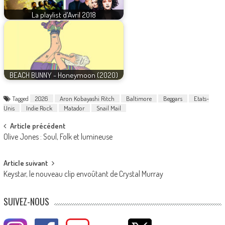
La playlist d'Avril 2018
BEACH BUNNY - Honeymoon (2020)
Tagged
2026
Aron Kobayashi Ritch
Baltimore
Beggars
Etats-
Unis
Indie Rock
Matador
Snail Mail
Post
Article précédent
Olive Jones : Soul, Folk et lumineuse
navigation
Article suivant
Keystar, le nouveau clip envoûtant de Crystal Murray
SUIVEZ-NOUS