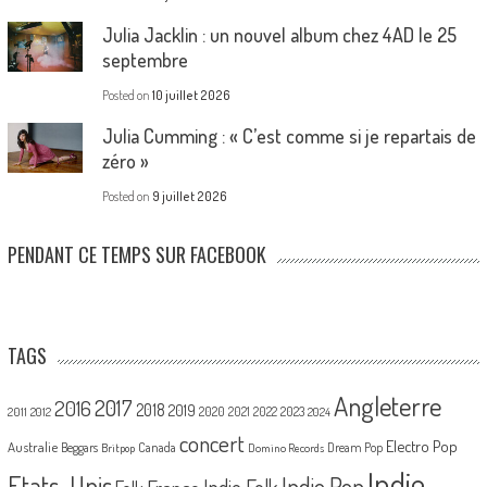
Julia Jacklin : un nouvel album chez 4AD le 25
septembre
Posted on
10 juillet 2026
Julia Cumming : « C’est comme si je repartais de
zéro »
Posted on
9 juillet 2026
PENDANT CE TEMPS SUR FACEBOOK
TAGS
Angleterre
2017
2016
2018
2019
2020
2021
2022
2023
2011
2012
2024
concert
Electro Pop
Australie
Canada
Beggars
Dream Pop
Britpop
Domino Records
Indie
Etats-Unis
Indie Pop