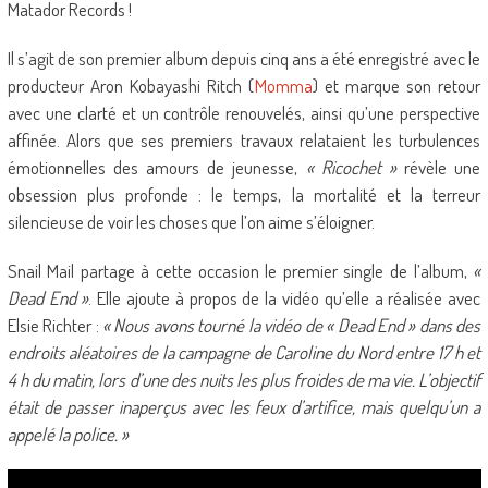
Matador Records !
Il s’agit de son premier album depuis cinq ans a été enregistré avec le
producteur Aron Kobayashi Ritch (
Momma
) et marque son retour
avec une clarté et un contrôle renouvelés, ainsi qu’une perspective
affinée. Alors que ses premiers travaux relataient les turbulences
émotionnelles des amours de jeunesse,
« Ricochet »
révèle une
obsession plus profonde : le temps, la mortalité et la terreur
silencieuse de voir les choses que l’on aime s’éloigner.
Snail Mail partage à cette occasion le premier single de l’album,
«
Dead End »
. Elle ajoute à propos de la vidéo qu’elle a réalisée avec
Elsie Richter :
« Nous avons tourné la vidéo de « Dead End » dans des
endroits aléatoires de la campagne de Caroline du Nord entre 17 h et
4 h du matin, lors d’une des nuits les plus froides de ma vie. L’objectif
était de passer inaperçus avec les feux d’artifice, mais quelqu’un a
appelé la police. »