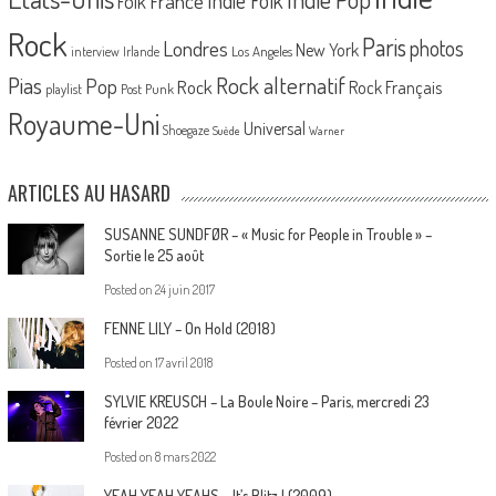
France
Indie Folk
Folk
Rock
Paris
Londres
photos
New York
Los Angeles
interview
Irlande
Pias
Rock alternatif
Pop
Rock
Rock Français
playlist
Post Punk
Royaume-Uni
Universal
Shoegaze
Suède
Warner
ARTICLES AU HASARD
SUSANNE SUNDFØR – « Music for People in Trouble » –
Sortie le 25 août
Posted on
24 juin 2017
FENNE LILY – On Hold (2018)
Posted on
17 avril 2018
SYLVIE KREUSCH – La Boule Noire – Paris, mercredi 23
février 2022
Posted on
8 mars 2022
YEAH YEAH YEAHS – It’s Blitz ! (2009)