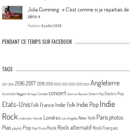
Julia Cumming : « C’est comme si je repartais de
zéro »
Posted on
9 juillet 2026
PENDANT CE TEMPS SUR FACEBOOK
TAGS
Angleterre
2017
2016
2018
2019
2020
2021
2022
2023
2011
2012
2024
concert
Electro Pop
Australie
Canada
Beggars
Dream Pop
Britpop
Domino Records
Indie
Etats-Unis
Indie Pop
France
Indie Folk
Folk
Rock
Paris
Londres
photos
New York
Los Angeles
interview
Irlande
Pias
Rock alternatif
Pop
Rock
Rock Français
playlist
Post Punk