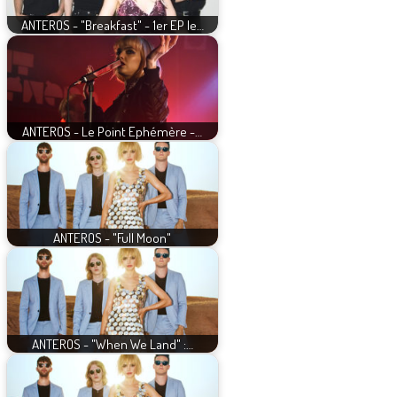
ANTEROS - "Breakfast" - 1er EP le…
ANTEROS - Le Point Ephémère -…
ANTEROS - "Full Moon"
ANTEROS - "When We Land" :…