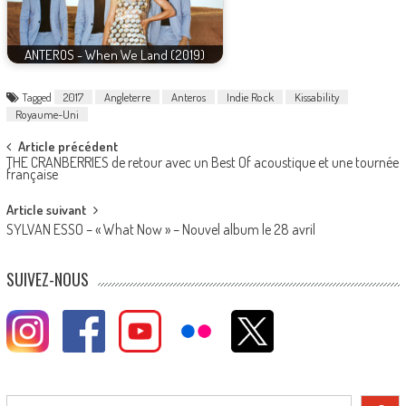
ANTEROS - When We Land (2019)
Tagged
2017
Angleterre
Anteros
Indie Rock
Kissability
Royaume-Uni
Post
Article précédent
THE CRANBERRIES de retour avec un Best Of acoustique et une tournée
navigation
française
Article suivant
SYLVAN ESSO – « What Now » – Nouvel album le 28 avril
SUIVEZ-NOUS
Rechercher