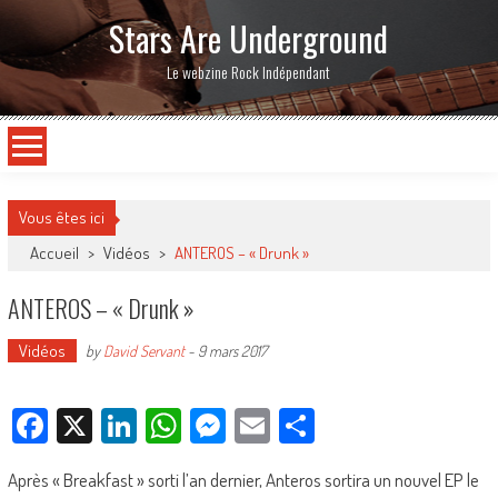
Stars Are Underground
Le webzine Rock Indépendant
Vous êtes ici
Accueil
>
Vidéos
>
ANTEROS – « Drunk »
ANTEROS – « Drunk »
Vidéos
by
David Servant
-
9 mars 2017
Facebook
X
LinkedIn
WhatsApp
Messenger
Email
Partager
Après « Breakfast » sorti l’an dernier, Anteros sortira un nouvel EP le