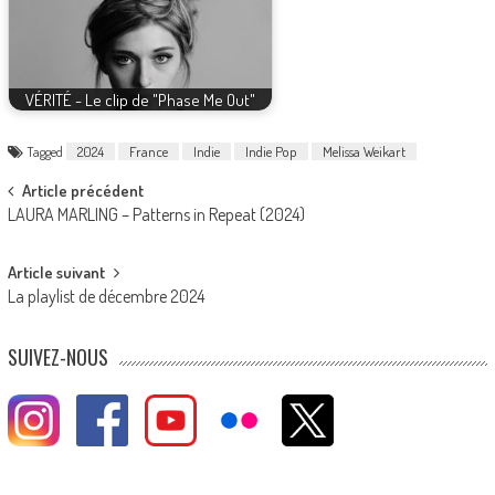
VÉRITÉ - Le clip de "Phase Me Out"
Tagged
2024
France
Indie
Indie Pop
Melissa Weikart
Post
Article précédent
LAURA MARLING – Patterns in Repeat (2024)
navigation
Article suivant
La playlist de décembre 2024
SUIVEZ-NOUS