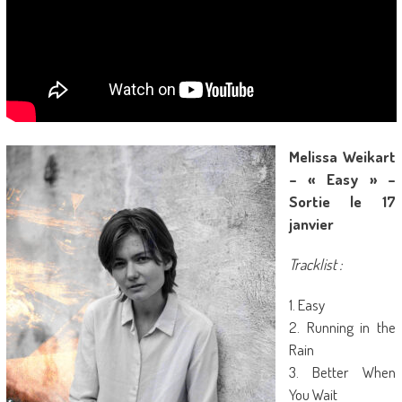
Melissa Weikart
– « Easy » –
Sortie le 17
janvier
Tracklist :
1. Easy
2. Running in the
Rain
3. Better When
You Wait