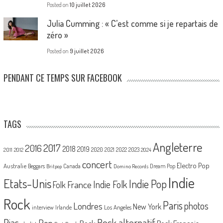
Posted on
10 juillet 2026
Julia Cumming : « C’est comme si je repartais de
zéro »
Posted on
9 juillet 2026
PENDANT CE TEMPS SUR FACEBOOK
TAGS
Angleterre
2017
2016
2018
2019
2020
2021
2022
2023
2011
2012
2024
concert
Electro Pop
Australie
Canada
Beggars
Dream Pop
Britpop
Domino Records
Indie
Etats-Unis
Indie Pop
France
Indie Folk
Folk
Rock
Paris
Londres
photos
New York
Los Angeles
interview
Irlande
Pias
Rock alternatif
Pop