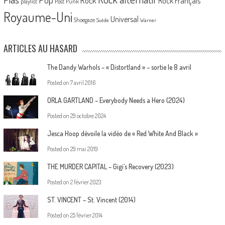
Rock
Rock Français
playlist
Post Punk
Royaume-Uni
Universal
Shoegaze
Suède
Warner
ARTICLES AU HASARD
The Dandy Warhols – « Distortland » – sortie le 8 avril
Posted on
7 avril 2016
ORLA GARTLAND – Everybody Needs a Hero (2024)
Posted on
29 octobre 2024
Jesca Hoop dévoile la vidéo de « Red White And Black »
Posted on
29 mai 2019
THE MURDER CAPITAL – Gigi’s Recovery (2023)
Posted on
2 février 2023
ST. VINCENT – St. Vincent (2014)
Posted on
25 février 2014