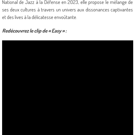
National de Jazz à la Défense en 2023, elle propose le mélange de
ses deux cultures à travers un univers aux dissonances captivantes
et des lives à la délicatesse envoûtante.
Redécouvrez le clip de « Easy » :