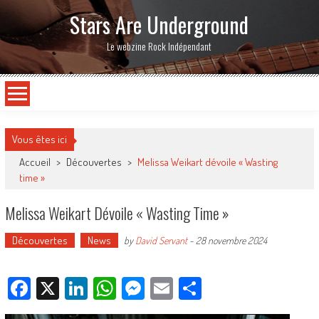
Stars Are Underground
Le webzine Rock Indépendant
Vous êtes ici
Accueil
>
Découvertes
>
Melissa Weikart dévoile « Wasting
time »
Melissa Weikart Dévoile « Wasting Time »
Découvertes
News
by
David Servant
-
28 novembre 2024
Facebook
X
LinkedIn
WhatsApp
Messenger
Email
Partager