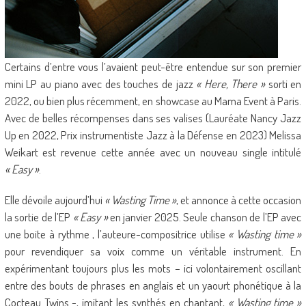
Certains d’entre vous l’avaient peut-être entendue sur son premier
mini LP au piano avec des touches de jazz
« Here, There »
sorti en
2022, ou bien plus récemment, en showcase au Mama Event à Paris.
Avec de belles récompenses dans ses valises (Lauréate Nancy Jazz
Up en 2022, Prix instrumentiste Jazz à la Défense en 2023) Melissa
Weikart est revenue cette année avec un nouveau single intitulé
« Easy »
.
Elle dévoile aujourd’hui
« Wasting Time »
, et annonce à cette occasion
la sortie de l’EP
« Easy »
en janvier 2025. Seule chanson de l’EP avec
une boite à rythme , l’auteure-compositrice utilise
« Wasting time »
pour revendiquer sa voix comme un véritable instrument. En
expérimentant toujours plus les mots – ici volontairement oscillant
entre des bouts de phrases en anglais et un yaourt phonétique à la
Cocteau Twins -, imitant les synthés en chantant,
« Wasting time »