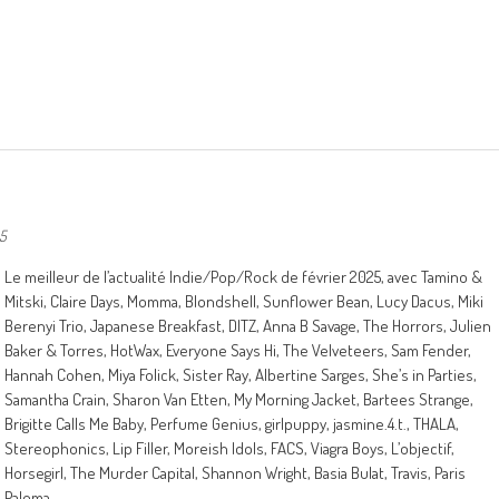
25
Le meilleur de l’actualité Indie/Pop/Rock de février 2025, avec Tamino &
Mitski, Claire Days, Momma, Blondshell, Sunflower Bean, Lucy Dacus, Miki
Berenyi Trio, Japanese Breakfast, DITZ, Anna B Savage, The Horrors, Julien
Baker & Torres, HotWax, Everyone Says Hi, The Velveteers, Sam Fender,
Hannah Cohen, Miya Folick, Sister Ray, Albertine Sarges, She’s in Parties,
Samantha Crain, Sharon Van Etten, My Morning Jacket, Bartees Strange,
Brigitte Calls Me Baby, Perfume Genius, girlpuppy, jasmine.4.t., THALA,
Stereophonics, Lip Filler, Moreish Idols, FACS, Viagra Boys, L’objectif,
Horsegirl, The Murder Capital, Shannon Wright, Basia Bulat, Travis, Paris
Paloma…