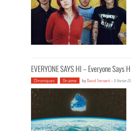
EVERYONE SAYS HI – Everyone Says H
Chroniques
On aime
by
David Servant
-
5 février 2