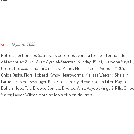
rvant
-
10 janvier 2025
Notre sélection des 50 artistes que nous avons la ferme intention de
défendre en 2024 ! Avec Ziyad Al-Samman, Sunday (1994), Everyone Says Hi
Gretel, Hotwax, Lambrini Girls, Fast Money Music, Nectar Woode, MRCY,
Chloe Qisha, Flora Hibberd, Kynsy, Heartworms, Melissa Weikart, She’s In
Parties, Eosine, Easy Tiger, Kills Birds, Dreary, Nieve Ella, Lip Filler, Mayah
Delilah, Hope Tala, Brooke Combe, Divorce, Ain’t, Voyeur, Kings & Pills, Chlo
Slater, Eawes Wilder, Moreish Idols et bien d’autres…