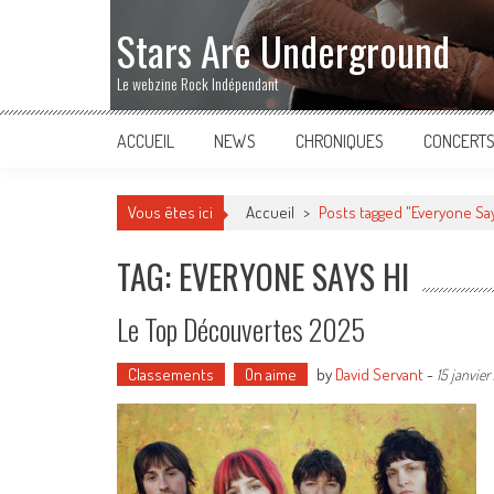
Stars Are Underground
Le webzine Rock Indépendant
ACCUEIL
NEWS
CHRONIQUES
CONCERT
Vous êtes ici
Accueil
>
Posts tagged "Everyone Say
TAG: EVERYONE SAYS HI
Le Top Découvertes 2025
Classements
On aime
by
David Servant
-
15 janvie