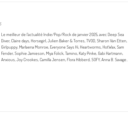
5
Le meilleur de l’actualité Indie/Pop/Rock de janvier 2025, avec Deep Sea
Diver, Claire days, Horsegirl, Julien Baker & Torres, TVOD, Sharon Van Etten,
Girlpuppy, Marlaena Monroe, Everyone Says Hi, Heartworms, HotWax, Sam
Fender, Sophie Jamieson, Miya Folick, Tamino, Katy Pinke, Gabi Hartmann,
Anxious, Joy Crookes, Camilla Jensen, Flora Hibberd, SOFY, Anna B. Savage