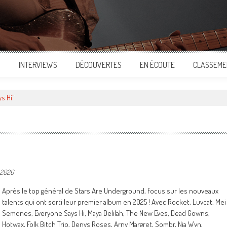
S
INTERVIEWS
DÉCOUVERTES
EN ÉCOUTE
CLASSEME
s Hi"
r 2026
Après le top général de Stars Are Underground, focus sur les nouveaux
talents qui ont sorti leur premier album en 2025 ! Avec Rocket, Luvcat, Mei
Semones, Everyone Says Hi, Maya Delilah, The New Eves, Dead Gowns,
Hotwax, Folk Bitch Trio, Denys Roses, Arny Margret, Sombr, Nia Wyn,