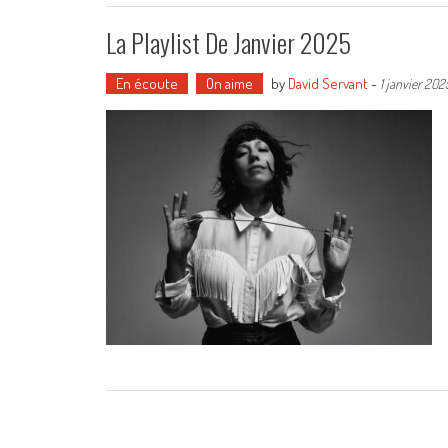
La Playlist De Janvier 2025
En écoute
On aime
by
David Servant
-
1 janvier 202