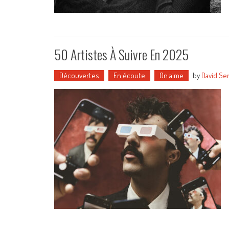
50 Artistes À Suivre En 2025
Découvertes
En écoute
On aime
by
David Se