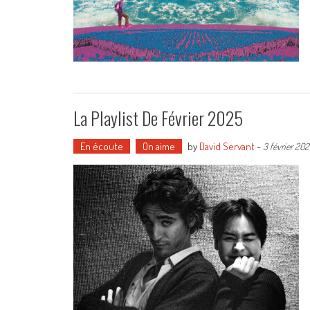
La Playlist De Février 2025
En écoute
On aime
by
David Servant
-
3 février 20