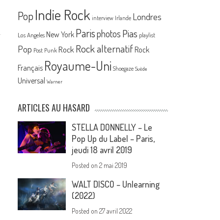
Indie Rock
Pop
Londres
interview
Irlande
Paris
Pias
photos
New York
Los Angeles
playlist
Rock alternatif
Pop
Rock
Rock
Post Punk
Royaume-Uni
Français
Shoegaze
Suède
Universal
Warner
,
ARTICLES AU HASARD
STELLA DONNELLY – Le
Pop Up du Label – Paris,
e
jeudi 18 avril 2019
Posted on
2 mai 2019
WALT DISCO – Unlearning
(2022)
Posted on
27 avril 2022