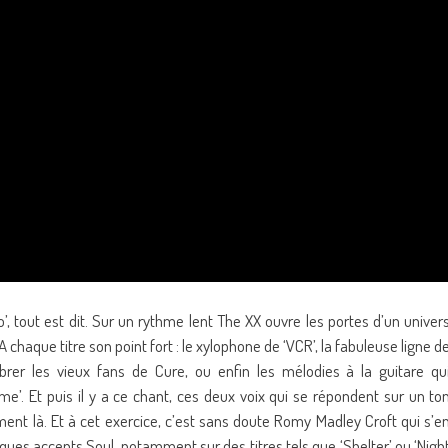
o’, tout est dit. Sur un rythme lent The XX ouvre les portes d’un univer
haque titre son point fort : le xylophone de ‘VCR’, la fabuleuse ligne d
ibrer les vieux fans de Cure, ou enfin les mélodies à la guitare qu
e’. Et puis il y a ce chant, ces deux voix qui se répondent sur un to
ent là. Et à cet exercice, c’est sans doute Romy Madley Croft qui s’e
ques accents Soul, notamment sur des titres tels que ‘Shelter’ ou ‘Nigh