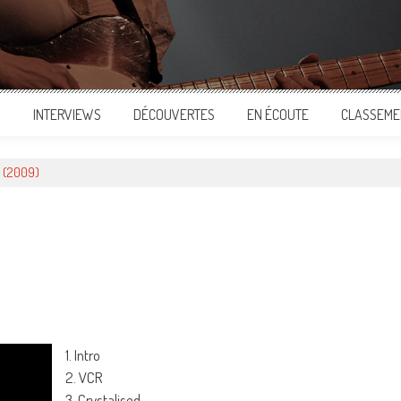
S
INTERVIEWS
DÉCOUVERTES
EN ÉCOUTE
CLASSEME
X (2009)
ger
1. Intro
2. VCR
3. Crystalised