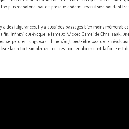
 ton plus monotone, parfois presque endormi, mais il sied pourtant trè
il y a des fulgurances, il y a aussi des passages bien moins mémorables
la fin, ‘Infinity’ qui évoque le fameux ‘Wicked Game’ de Chris Isaak, un
, se perd en longueurs… Il ne s’agit peut-être pas de la révolutio
livre là un tout simplement un très bon 1er album dont la force est d