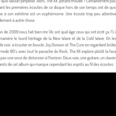
quoi laisser perplexe. Alors, The XX, pétard mouillé ? Certainement pas
ant les premières écoutes de ce disque hors de son temps ont de quo
sme à son extrême est un euphémisme. Une écoute trop peu attentiv
dement à autre chose.
de 2009 nous fait bien rire (ils ont quel âge ceux qui ont écrit ça ?), i
a manière le lourd héritage de la New Wave et de la Cold Wave. On le
e noir, à écouter en boucle Joy Division et The Cure en regardant brûle
a mode 80’s avec tout le panache du Rock, The XX explore plutôt la fac
pas une once de distorsion à l’horizon. Deux voix, une guitare, un clavier
ients de cet album qui marque cependant les esprits au fil des écoutes.