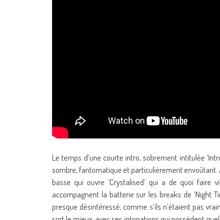
Le temps d’une courte intro, sobrement intitulée ‘Intr
sombre, fantomatique et particulièrement envoûtant. A c
basse qui ouvre ‘Crystalised’ qui a de quoi faire v
accompagnent la batterie sur les breaks de ‘Night Tim
presque désintéressé, comme s’ils n’étaient pas vraim
sort le mieux, avec ses intonations qui possèdent quel