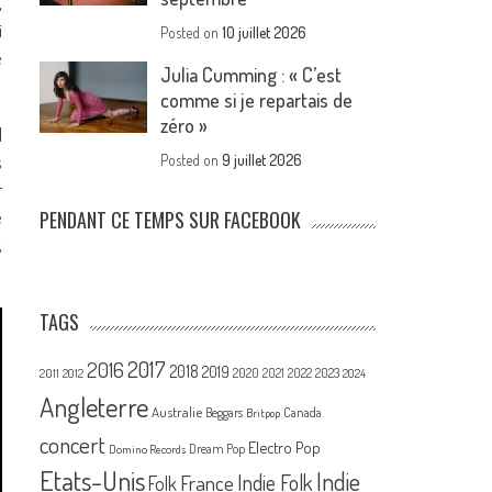
,
i
Posted on
10 juillet 2026
e
Julia Cumming : « C’est
comme si je repartais de
zéro »
l
s
Posted on
9 juillet 2026
r
e
PENDANT CE TEMPS SUR FACEBOOK
,
TAGS
2017
2016
2018
2019
2020
2021
2022
2023
2011
2012
2024
Angleterre
Australie
Canada
Beggars
Britpop
concert
Electro Pop
Dream Pop
Domino Records
Etats-Unis
Indie
France
Indie Folk
Folk