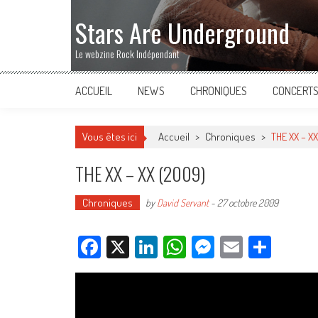
Stars Are Underground
Le webzine Rock Indépendant
ACCUEIL
NEWS
CHRONIQUES
CONCERT
Vous êtes ici
Accueil
>
Chroniques
>
THE XX – X
THE XX – XX (2009)
Chroniques
by
David Servant
-
27 octobre 2009
Facebook
X
LinkedIn
WhatsApp
Messenger
Email
Parta