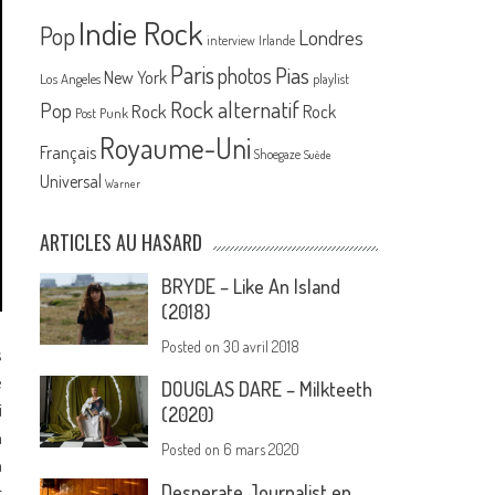
Indie Rock
Pop
Londres
interview
Irlande
Paris
Pias
photos
New York
Los Angeles
playlist
Rock alternatif
Pop
Rock
Rock
Post Punk
Royaume-Uni
Français
Shoegaze
Suède
Universal
Warner
ARTICLES AU HASARD
BRYDE – Like An Island
(2018)
Posted on
30 avril 2018
s
e
DOUGLAS DARE – Milkteeth
i
(2020)
n
Posted on
6 mars 2020
n
Desperate Journalist en
t