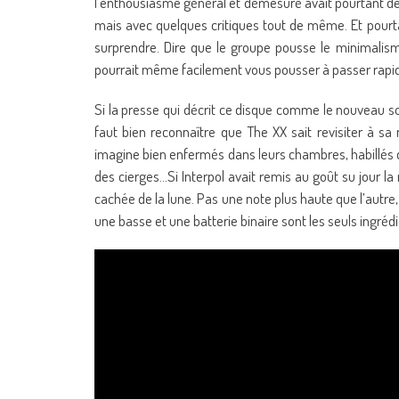
l’enthousiasme général et démesuré avait pourtant de 
mais avec quelques critiques tout de même. Et pourt
surprendre. Dire que le groupe pousse le minimali
pourrait même facilement vous pousser à passer rapi
Si la presse qui décrit ce disque comme le nouveau son 
faut bien reconnaître que The XX sait revisiter à s
imagine bien enfermés dans leurs chambres, habillés d
des cierges…Si Interpol avait remis au goût su jour l
cachée de la lune. Pas une note plus haute que l’autre, 
une basse et une batterie binaire sont les seuls ingréd