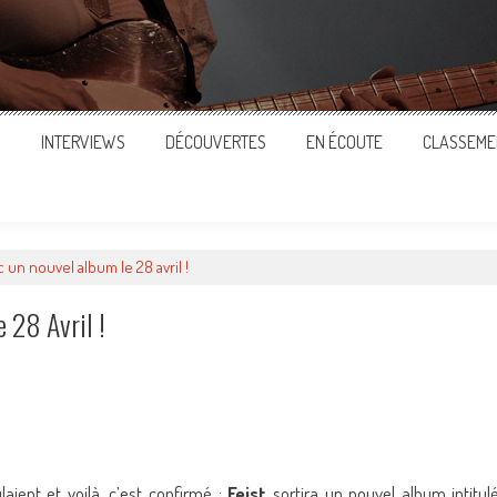
S
INTERVIEWS
DÉCOUVERTES
EN ÉCOUTE
CLASSEME
 un nouvel album le 28 avril !
 28 Avril !
ger
aient et voilà, c’est confirmé :
Feist
sortira un nouvel album intitul