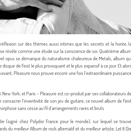
réflexion sur des thèmes aussi intimes que les secrets et la honte, l
 et se révèle comme une étude sur la conscience de soi. Quatrième albu
vel opus se démarque du naturalisme chaleureux de Metals, album qu
disque de Feist le plus provoquant et le plus expansif à ce jour. Et alor
uivant, Pleasure nous prouve encore une fois l’extraordinaire puissanc
), New York, et Paris – Pleasure est co-produit par ses collaborateurs d
onsacrer l’inventivité de son jeu de guitare, ce nouvel album de Feis
amorphose sans cesse au fil d’arrangements rares et bruts.
 Die (signé chez Polydor France pour le monde), sur lequel se trouv
 du meilleur Album de rock alternatif et du meilleur artiste, Let It Di