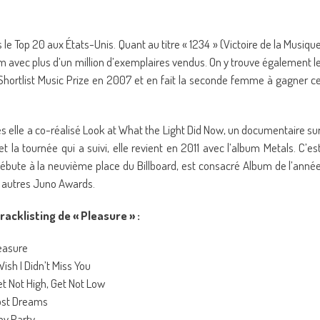
le Top 20 aux États-Unis. Quant au titre « 1234 » (Victoire de la Musiqu
’album avec plus d’un million d’exemplaires vendus. On y trouve également l
 Shortlist Music Prize en 2007 et en fait la seconde femme à gagner c
 elle a co-réalisé Look at What the Light Did Now, un documentaire su
la tournée qui a suivi, elle revient en 2011 avec l’album Metals. C’es
l débute à la neuvième place du Billboard, est consacré Album de l’anné
e autres Juno Awards.
tracklisting de « Pleasure » :
leasure
 Wish I Didn’t Miss You
et Not High, Get Not Low
ost Dreams
ny Party