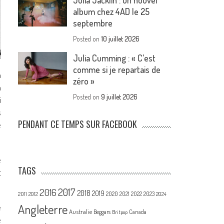
Julia Jacklin : un nouvel
album chez 4AD le 25
septembre
Posted on
10 juillet 2026
Julia Cumming : « C’est
comme si je repartais de
a
zéro »
m
Posted on
9 juillet 2026
i
s
PENDANT CE TEMPS SUR FACEBOOK
e
e
TAGS
t
2017
2016
2018
2019
2020
2021
2022
2023
2011
2012
2024
Angleterre
e
Australie
Canada
Beggars
Britpop
e