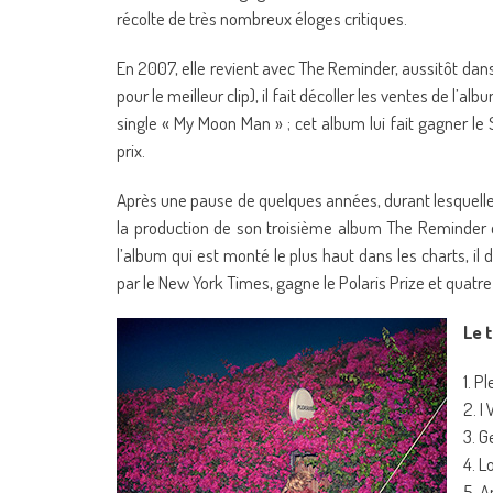
récolte de très nombreux éloges critiques.
En 2007, elle revient avec The Reminder, aussitôt dans 
pour le meilleur clip), il fait décoller les ventes de l
single « My Moon Man » ; cet album lui fait gagner le
prix.
Après une pause de quelques années, durant lesquelles
la production de son troisième album The Reminder et 
l’album qui est monté le plus haut dans les charts, i
par le New York Times, gagne le Polaris Prize et quatr
Le 
1. P
2. I
3. G
4. L
5. A