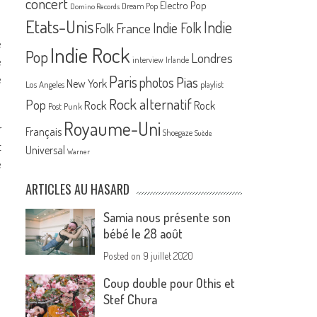
concert
Electro Pop
Dream Pop
Domino Records
Etats-Unis
Indie
France
Indie Folk
Folk
e
Indie Rock
Pop
Londres
e
interview
Irlande
e
Paris
Pias
photos
New York
Los Angeles
playlist
Rock alternatif
Pop
Rock
Rock
Post Punk
Royaume-Uni
r
Français
Shoegaze
Suède
t
Universal
Warner
e
ARTICLES AU HASARD
Samia nous présente son
bébé le 28 août
Posted on
9 juillet 2020
Coup double pour Othis et
Stef Chura