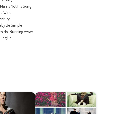
 Man Is Not His Song
he Wind
entury
aby Be Simple
I’m Not Running Away
Young Up