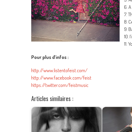
6. A
7. T
8. C
9. B
10. 
11. 
Pour plus d’infos :
http://www.listentofeist.com/
http://www.facebook.com/feist
https://twitter.com/feistmusic
Articles similaires :