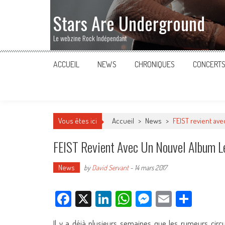
Stars Are Underground
Le webzine Rock Indépendant
ACCUEIL
NEWS
CHRONIQUES
CONCERT
Vous êtes ici
Accueil
>
News
>
FEIST revient avec
FEIST Revient Avec Un Nouvel Album Le
News
by
David Servant
-
14 mars 2017
Facebook
X
LinkedIn
WhatsApp
Messenger
Email
Parta
Il y a déjà plusieurs semaines que les rumeurs circul