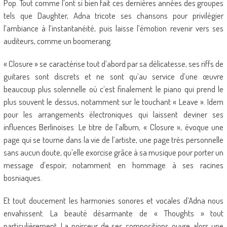
Pop. Tout comme l’ont si bien fait ces dernières années des groupes
tels que Daughter, Adna tricote ses chansons pour privilégier
l’ambiance à l’instantanéité, puis laisse l’émotion revenir vers ses
auditeurs, comme un boomerang.
« Closure » se caractérise tout d’abord par sa délicatesse, ses riffs de
guitares sont discrets et ne sont qu’au service d’une œuvre
beaucoup plus solennelle où c’est finalement le piano qui prend le
plus souvent le dessus, notamment sur le touchant « Leave ». Idem
pour les arrangements électroniques qui laissent deviner ses
influences Berlinoises. Le titre de l’album, « Closure », évoque une
page qui se tourne dans la vie de l’artiste, une page très personnelle
sans aucun doute, qu’elle exorcise grâce à sa musique pour porter un
message d’espoir, notamment en hommage à ses racines
bosniaques.
Et tout doucement les harmonies sonores et vocales d’Adna nous
envahissent. La beauté désarmante de « Thoughts » tout
particulièrement. La noirceur de ses compositions ouvre alors une