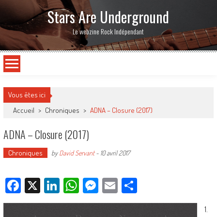
Stars Are Underground
Le webzine Rock Indépendant
Vous êtes ici
Accueil
>
Chroniques
>
ADNA – Closure (2017)
ADNA – Closure (2017)
Chroniques
by
David Servant
-
10 avril 2017
Facebook
X
LinkedIn
WhatsApp
Messenger
Email
Partager
1.