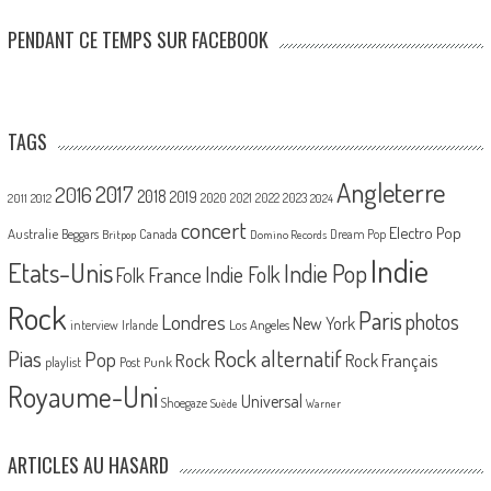
PENDANT CE TEMPS SUR FACEBOOK
TAGS
Angleterre
2017
2016
2018
2019
2020
2021
2022
2023
2011
2012
2024
concert
Electro Pop
Australie
Canada
Beggars
Dream Pop
Britpop
Domino Records
Indie
Etats-Unis
Indie Pop
France
Indie Folk
Folk
Rock
Paris
Londres
photos
New York
Los Angeles
interview
Irlande
Pias
Rock alternatif
Pop
Rock
Rock Français
playlist
Post Punk
Royaume-Uni
Universal
Shoegaze
Suède
Warner
ARTICLES AU HASARD