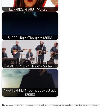
LE PRINCE MIIAOU - "Poisson"
SUEDE - Night Thoughts (2016)
REAL ESTATE - "In Mind" - Sortie…
ANNA TERNHEIM - Somebody Outside
(2006)
Tagged
2017
Adna
Berlin
Despotz Records
Indie Pop
Pop