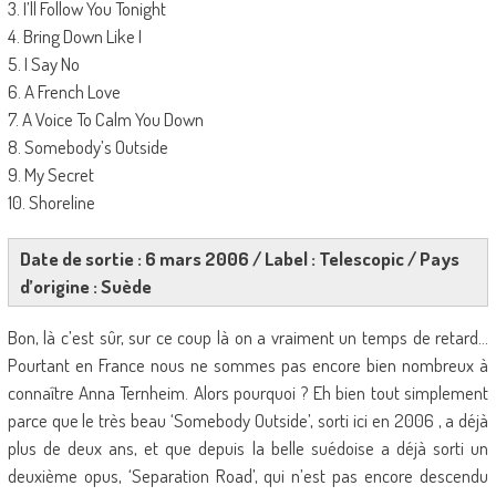
3. I’ll Follow You Tonight
4. Bring Down Like I
5. I Say No
6. A French Love
7. A Voice To Calm You Down
8. Somebody’s Outside
9. My Secret
10. Shoreline
Date de sortie : 6 mars 2006 / Label : Telescopic / Pays
d’origine : Suède
Bon, là c’est sûr, sur ce coup là on a vraiment un temps de retard…
Pourtant en France nous ne sommes pas encore bien nombreux à
connaître Anna Ternheim. Alors pourquoi ? Eh bien tout simplement
parce que le très beau ‘Somebody Outside’, sorti ici en 2006 , a déjà
plus de deux ans, et que depuis la belle suédoise a déjà sorti un
deuxième opus, ‘Separation Road’, qui n’est pas encore descendu