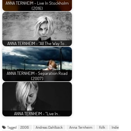
ANNA TERNHEIM – Live In Stockholm
(2016)
ANNA TERNHEIM - "All The Way To…
ANNA TERNHEIM - Separation Road
(2007)
ANNA TERNHEIM - "Live In…
Tagged
2006
Andreas Dahlbäck
Anna Ternheim
Folk
Indie