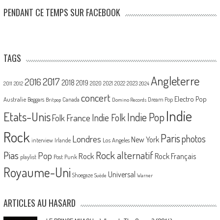
PENDANT CE TEMPS SUR FACEBOOK
TAGS
Angleterre
2017
2016
2018
2019
2020
2021
2022
2023
2011
2012
2024
concert
Electro Pop
Australie
Canada
Beggars
Dream Pop
Britpop
Domino Records
Indie
Etats-Unis
Indie Pop
France
Indie Folk
Folk
Rock
Paris
Londres
photos
New York
Los Angeles
interview
Irlande
Pias
Rock alternatif
Pop
Rock
Rock Français
playlist
Post Punk
Royaume-Uni
Universal
Shoegaze
Suède
Warner
ARTICLES AU HASARD