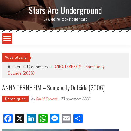
Stars Are Underground
Le webzine Rock Indépendant
Vous êtes ici
Accueil
>
Chroniques
>
ANNA TERNHEIM – Somebody
Outside (2006)
ANNA TERNHEIM – Somebody Outside (2006)
Chroniques
by
David Servant
-
23 novembre 2006
Facebook
X
LinkedIn
WhatsApp
Messenger
Email
Partager