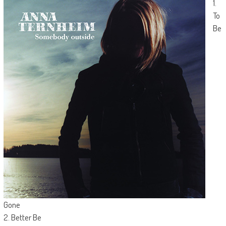
1.
To
Be
Gone
2. Better Be