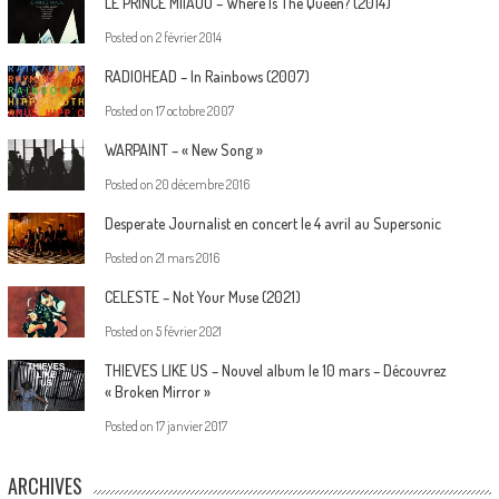
LE PRINCE MIIAOU – Where Is The Queen? (2014)
Posted on
2 février 2014
RADIOHEAD – In Rainbows (2007)
Posted on
17 octobre 2007
WARPAINT – « New Song »
Posted on
20 décembre 2016
Desperate Journalist en concert le 4 avril au Supersonic
Posted on
21 mars 2016
CELESTE – Not Your Muse (2021)
Posted on
5 février 2021
THIEVES LIKE US – Nouvel album le 10 mars – Découvrez
« Broken Mirror »
Posted on
17 janvier 2017
ARCHIVES