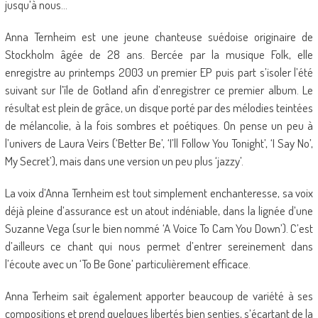
jusqu’à nous…
Anna Ternheim est une jeune chanteuse suédoise originaire de
Stockholm âgée de 28 ans. Bercée par la musique Folk, elle
enregistre au printemps 2003 un premier EP puis part s’isoler l’été
suivant sur l’île de Gotland afin d’enregistrer ce premier album. Le
résultat est plein de grâce, un disque porté par des mélodies teintées
de mélancolie, à la fois sombres et poétiques. On pense un peu à
l’univers de Laura Veirs (‘Better Be’, ‘I’ll Follow You Tonight’, ‘I Say No’,
My Secret’), mais dans une version un peu plus ‘jazzy’.
La voix d’Anna Ternheim est tout simplement enchanteresse, sa voix
déjà pleine d’assurance est un atout indéniable, dans la lignée d’une
Suzanne Vega (sur le bien nommé ‘A Voice To Cam You Down’). C’est
d’ailleurs ce chant qui nous permet d’entrer sereinement dans
l’écoute avec un ‘To Be Gone’ particulièrement efficace.
Anna Terheim sait également apporter beaucoup de variété à ses
compositions et prend quelques libertés bien senties, s’écartant de la