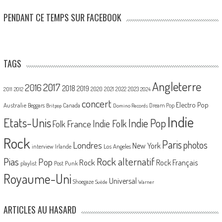
PENDANT CE TEMPS SUR FACEBOOK
TAGS
Angleterre
2017
2016
2018
2019
2020
2021
2022
2023
2011
2012
2024
concert
Electro Pop
Australie
Canada
Beggars
Dream Pop
Britpop
Domino Records
Indie
Etats-Unis
Indie Pop
France
Indie Folk
Folk
Rock
Paris
Londres
photos
New York
Los Angeles
interview
Irlande
Pias
Rock alternatif
Pop
Rock
Rock Français
playlist
Post Punk
Royaume-Uni
Universal
Shoegaze
Suède
Warner
ARTICLES AU HASARD