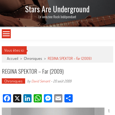
Stars Are Underground
Le webzine Rock Indépendant
Vous êtes ici
Accueil
>
Chroniques
>
REGINA SPEKTOR – Far (2009)
REGINA SPEKTOR – Far (2009)
Chroniques
by
David Servant
-
20 août 2009
Facebook
X
LinkedIn
WhatsApp
Messenger
Email
Partager
1.