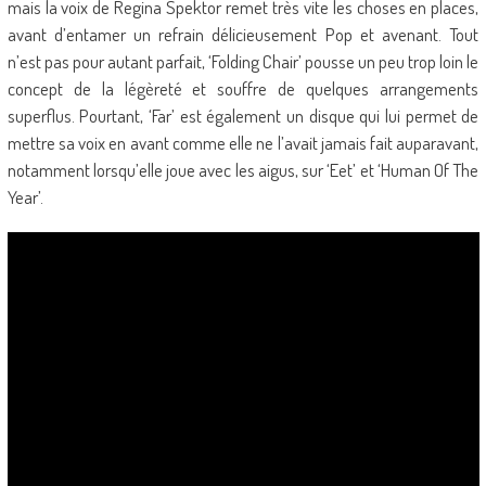
mais la voix de Regina Spektor remet très vite les choses en places,
avant d’entamer un refrain délicieusement Pop et avenant. Tout
n’est pas pour autant parfait, ‘Folding Chair’ pousse un peu trop loin le
concept de la légèreté et souffre de quelques arrangements
superflus. Pourtant, ‘Far’ est également un disque qui lui permet de
mettre sa voix en avant comme elle ne l’avait jamais fait auparavant,
notamment lorsqu’elle joue avec les aigus, sur ‘Eet’ et ‘Human Of The
Year’.