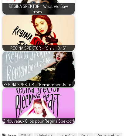
REGINA SPEKTOR - What We Saw
From…
REGINA SPEKTOR - "Small Bill$"
REGINA SPEKTOR - "Remember Us To…
2 Nouveaux Clips pour Regina Spektor!
Tagged
2009
Etats-Unis
Indie Pop
Piano
Regina Spektor