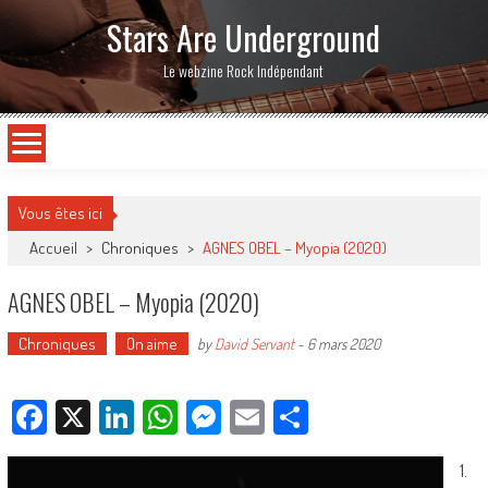
Stars Are Underground
Le webzine Rock Indépendant
Vous êtes ici
Accueil
>
Chroniques
>
AGNES OBEL – Myopia (2020)
AGNES OBEL – Myopia (2020)
Chroniques
On aime
by
David Servant
-
6 mars 2020
Facebook
X
LinkedIn
WhatsApp
Messenger
Email
Partager
1.