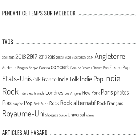
PENDANT CE TEMPS SUR FACEBOOK
TAGS
Angleterre
2017
2016
2018
2019
2020
2021
2022
2023
2011
2012
2024
concert
Electro Pop
Australie
Canada
Beggars
Dream Pop
Britpop
Domino Records
Indie
Etats-Unis
Indie Pop
France
Indie Folk
Folk
Rock
Paris
Londres
photos
New York
Los Angeles
interview
Irlande
Pias
Rock alternatif
Pop
Rock
Rock Français
playlist
Post Punk
Royaume-Uni
Universal
Shoegaze
Suède
Warner
ARTICLES AU HASARD