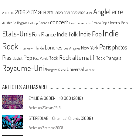
Angleterre
2017
2016
2018
2019
2020
2021
2022
2023
2011
2012
2024
concert
Electro Pop
Australie
Canada
Beggars
Dream Pop
Britpop
Domino Records
Indie
Etats-Unis
Indie Pop
France
Indie Folk
Folk
Rock
Paris
Londres
photos
New York
Los Angeles
interview
Irlande
Pias
Rock alternatif
Pop
Rock
Rock Français
playlist
Post Punk
Royaume-Uni
Universal
Shoegaze
Suède
Warner
ARTICLES AU HASARD
EMILIE & OGDEN – 10 000 (2016)
Posted on
23 mars 2016
STEREOLAB – Chemical Chords (2008)
Posted on
7 octobre 2008