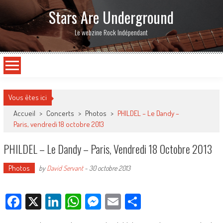
Stars Are Underground
Le webzine Rock Indépendant
Vous êtes ici
Accueil
>
Concerts
>
Photos
>
PHILDEL – Le Dandy –
Paris, vendredi 18 octobre 2013
PHILDEL – Le Dandy – Paris, Vendredi 18 Octobre 2013
Photos
by
David Servant
-
30 octobre 2013
Facebook
X
LinkedIn
WhatsApp
Messenger
Email
Partager