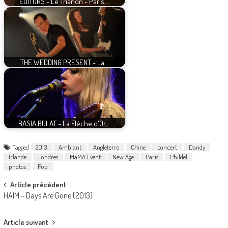
EDITORS - Le Trianon - Paris,…
THE WEDDING PRESENT - La…
BASIA BULAT - La Flèche d'Or,…
Tagged
2013
Ambiant
Angleterre
Chine
concert
Dandy
Irlande
Londres
MaMA Event
New Age
Paris
Phildel
photos
Pop
Post
Article précédent
HAIM – Days Are Gone (2013)
navigation
Article suivant