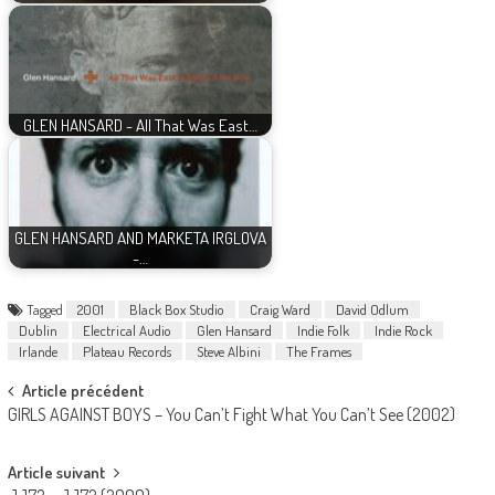
GLEN HANSARD - All That Was East…
GLEN HANSARD AND MARKETA IRGLOVA
-…
Tagged
2001
Black Box Studio
Craig Ward
David Odlum
Dublin
Electrical Audio
Glen Hansard
Indie Folk
Indie Rock
Irlande
Plateau Records
Steve Albini
The Frames
Post
Article précédent
GIRLS AGAINST BOYS – You Can’t Fight What You Can’t See (2002)
navigation
Article suivant