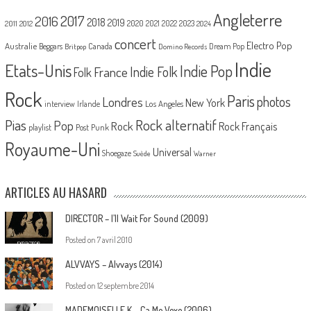
Angleterre
2017
2016
2018
2019
2020
2021
2022
2023
2011
2012
2024
concert
Electro Pop
Australie
Canada
Beggars
Dream Pop
Britpop
Domino Records
Indie
Etats-Unis
Indie Pop
France
Indie Folk
Folk
Rock
Paris
Londres
photos
New York
Los Angeles
interview
Irlande
Pias
Rock alternatif
Pop
Rock
Rock Français
playlist
Post Punk
Royaume-Uni
Universal
Shoegaze
Suède
Warner
ARTICLES AU HASARD
DIRECTOR – I’ll Wait For Sound (2009)
Posted on
7 avril 2010
ALVVAYS – Alvvays (2014)
Posted on
12 septembre 2014
MADEMOISELLE K – Ça Me Vexe (2006)