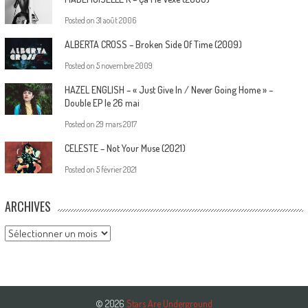
Posted on
31 août 2006
ALBERTA CROSS – Broken Side Of Time (2009)
Posted on
5 novembre 2009
HAZEL ENGLISH – « Just Give In / Never Going Home » –
Double EP le 26 mai
Posted on
29 mars 2017
CELESTE – Not Your Muse (2021)
Posted on
5 février 2021
ARCHIVES
Archives
© 2026
Stars Are Underground