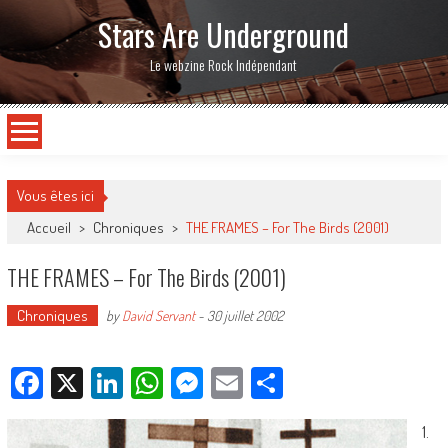
Stars Are Underground
Le webzine Rock Indépendant
Vous êtes ici
Accueil
>
Chroniques
>
THE FRAMES – For The Birds (2001)
THE FRAMES – For The Birds (2001)
Chroniques
by
David Servant
-
30 juillet 2002
Facebook
X
LinkedIn
WhatsApp
Messenger
Email
Partager
1.