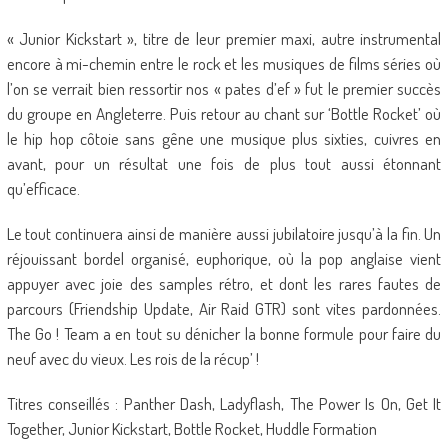
« Junior Kickstart », titre de leur premier maxi, autre instrumental
encore à mi-chemin entre le rock et les musiques de films séries où
l’on se verrait bien ressortir nos « pates d’ef » fut le premier succès
du groupe en Angleterre. Puis retour au chant sur ‘Bottle Rocket’ où
le hip hop côtoie sans gêne une musique plus sixties, cuivres en
avant, pour un résultat une fois de plus tout aussi étonnant
qu’efficace.
Le tout continuera ainsi de manière aussi jubilatoire jusqu’à la fin. Un
réjouissant bordel organisé, euphorique, où la pop anglaise vient
appuyer avec joie des samples rétro, et dont les rares fautes de
parcours (Friendship Update, Air Raid GTR) sont vites pardonnées.
The Go ! Team a en tout su dénicher la bonne formule pour faire du
neuf avec du vieux. Les rois de la récup’ !
Titres conseillés : Panther Dash, Ladyflash, The Power Is On, Get It
Together, Junior Kickstart, Bottle Rocket, Huddle Formation