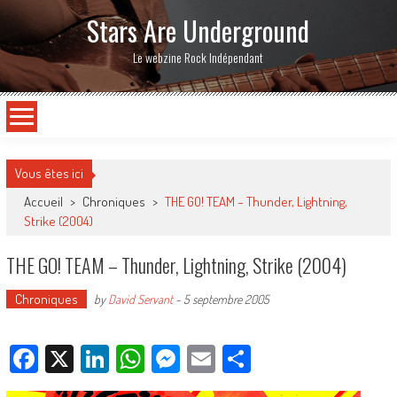
Stars Are Underground
Le webzine Rock Indépendant
Vous êtes ici
Accueil
>
Chroniques
>
THE GO! TEAM – Thunder, Lightning,
Strike (2004)
THE GO! TEAM – Thunder, Lightning, Strike (2004)
Chroniques
by
David Servant
-
5 septembre 2005
Facebook
X
LinkedIn
WhatsApp
Messenger
Email
Partager