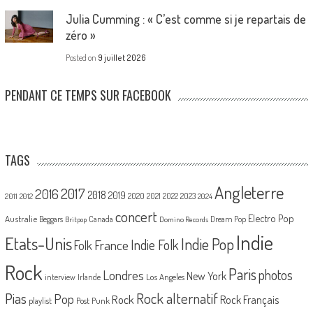
Julia Cumming : « C’est comme si je repartais de
zéro »
Posted on
9 juillet 2026
PENDANT CE TEMPS SUR FACEBOOK
TAGS
Angleterre
2017
2016
2018
2019
2020
2021
2022
2023
2011
2012
2024
concert
Electro Pop
Australie
Canada
Beggars
Dream Pop
Britpop
Domino Records
Indie
Etats-Unis
Indie Pop
France
Indie Folk
Folk
Rock
Paris
Londres
photos
New York
Los Angeles
interview
Irlande
Pias
Rock alternatif
Pop
Rock
Rock Français
playlist
Post Punk