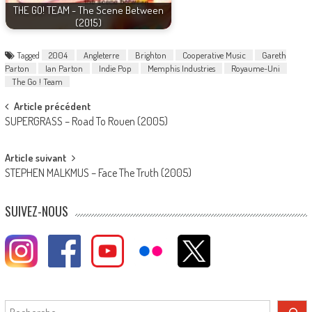
THE GO! TEAM - The Scene Between
(2015)
Tagged
2004
Angleterre
Brighton
Cooperative Music
Gareth
Parton
Ian Parton
Indie Pop
Memphis Industries
Royaume-Uni
The Go ! Team
Post
Article précédent
SUPERGRASS – Road To Rouen (2005)
navigation
Article suivant
STEPHEN MALKMUS – Face The Truth (2005)
SUIVEZ-NOUS
Rechercher