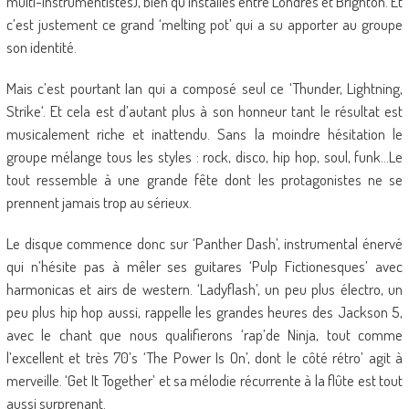
multi-instrumentistes), bien qu’installés entre Londres et Brighton. Et
c’est justement ce grand ‘melting pot’ qui a su apporter au groupe
son identité.
Mais c’est pourtant Ian qui a composé seul ce ‘Thunder, Lightning,
Strike‘. Et cela est d’autant plus à son honneur tant le résultat est
musicalement riche et inattendu. Sans la moindre hésitation le
groupe mélange tous les styles : rock, disco, hip hop, soul, funk…Le
tout ressemble à une grande fête dont les protagonistes ne se
prennent jamais trop au sérieux.
Le disque commence donc sur ‘Panther Dash’, instrumental énervé
qui n’hésite pas à mêler ses guitares ‘Pulp Fictionesques’ avec
harmonicas et airs de western. ‘Ladyflash’, un peu plus électro, un
peu plus hip hop aussi, rappelle les grandes heures des Jackson 5,
avec le chant que nous qualifierons ‘rap’de Ninja, tout comme
l’excellent et très 70’s ‘The Power Is On’, dont le côté rétro’ agit à
merveille. ‘Get It Together’ et sa mélodie récurrente à la flûte est tout
aussi surprenant.