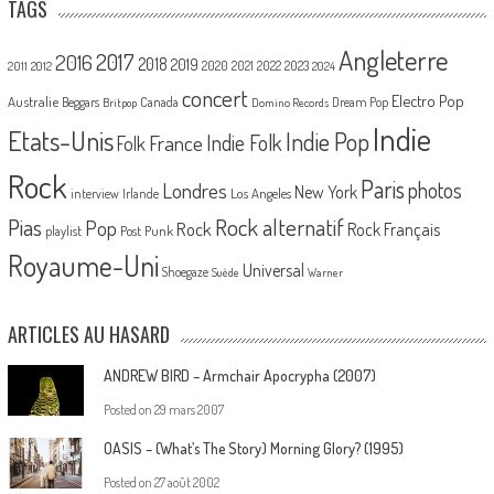
TAGS
Angleterre
2017
2016
2018
2019
2020
2021
2022
2023
2011
2012
2024
concert
Electro Pop
Australie
Canada
Beggars
Dream Pop
Britpop
Domino Records
Indie
Etats-Unis
Indie Pop
France
Indie Folk
Folk
Rock
Paris
Londres
photos
New York
Los Angeles
interview
Irlande
Pias
Rock alternatif
Pop
Rock
Rock Français
playlist
Post Punk
Royaume-Uni
Universal
Shoegaze
Suède
Warner
ARTICLES AU HASARD
ANDREW BIRD – Armchair Apocrypha (2007)
Posted on
29 mars 2007
OASIS – (What’s The Story) Morning Glory? (1995)
Posted on
27 août 2002