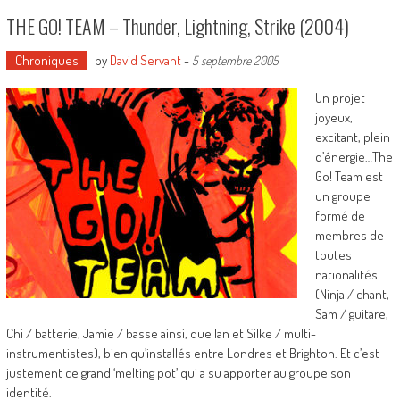
THE GO! TEAM – Thunder, Lightning, Strike (2004)
Chroniques
by
David Servant
-
5 septembre 2005
Un projet
joyeux,
excitant, plein
d’énergie…The
Go! Team est
un groupe
formé de
membres de
toutes
nationalités
(Ninja / chant,
Sam / guitare,
Chi / batterie, Jamie / basse ainsi, que Ian et Silke / multi-
instrumentistes), bien qu’installés entre Londres et Brighton. Et c’est
justement ce grand ‘melting pot’ qui a su apporter au groupe son
identité.