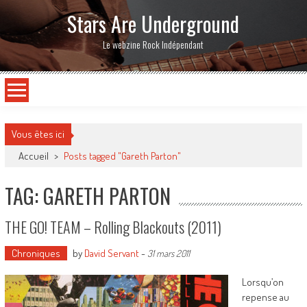
Stars Are Underground
Le webzine Rock Indépendant
Vous êtes ici
Accueil
>
Posts tagged "Gareth Parton"
TAG: GARETH PARTON
THE GO! TEAM – Rolling Blackouts (2011)
Chroniques
by
David Servant
-
31 mars 2011
Lorsqu’on
repense au