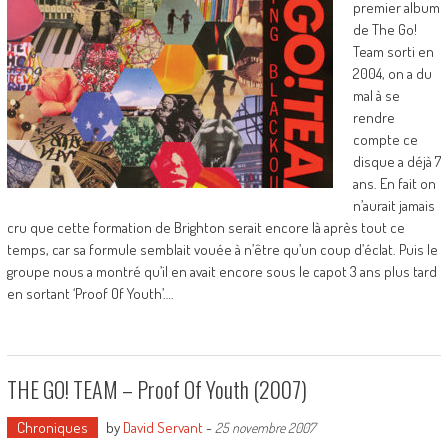
premier album
de The Go!
Team sorti en
2004, on a du
mal à se
rendre
compte ce
disque a déjà 7
ans. En fait on
n’aurait jamais
cru que cette formation de Brighton serait encore là après tout ce
temps, car sa formule semblait vouée à n’être qu’un coup d’éclat. Puis le
groupe nous a montré qu’il en avait encore sous le capot 3 ans plus tard
en sortant ‘Proof Of Youth’….
THE GO! TEAM – Proof Of Youth (2007)
Chroniques
by
David Servant
-
25 novembre 2007