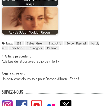
single
AGNES OBEL - "Golden Green"
Tagged
2021
Colleen Green
Etats-Unis
Gordon Raphael
Hardly
Art
Indie Rock
Los Angeles
Modulor
Post
Article précédent
Ada Lea de retour avec le clip de « Hurt »
navigation
Article suivant
Un deuxième album solo pour Damon Albarn… Enfin !
SUIVEZ-NOUS