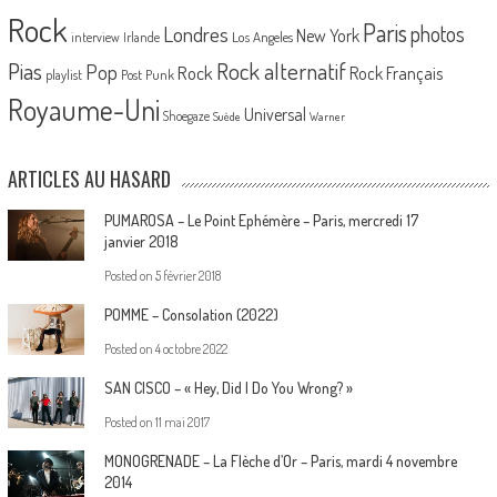
Rock
Paris
Londres
photos
New York
Los Angeles
interview
Irlande
Pias
Rock alternatif
Pop
Rock
Rock Français
playlist
Post Punk
Royaume-Uni
Universal
Shoegaze
Suède
Warner
ARTICLES AU HASARD
PUMAROSA – Le Point Ephémère – Paris, mercredi 17
janvier 2018
Posted on
5 février 2018
POMME – Consolation (2022)
Posted on
4 octobre 2022
SAN CISCO – « Hey, Did I Do You Wrong? »
Posted on
11 mai 2017
MONOGRENADE – La Flèche d’Or – Paris, mardi 4 novembre
2014