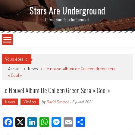
Stars Are Underground
Le webzine Rock Indépendant
Vous êtes ici
Accueil
>
News
>
Le nouvel album de Colleen Green sera
« Cool »
Le Nouvel Album De Colleen Green Sera « Cool »
News
Vidéos
by
David Servant
-
3 juillet 2021
Facebook
X
LinkedIn
WhatsApp
Messenger
Email
Partager