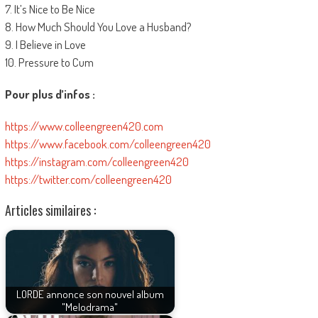
7. It’s Nice to Be Nice
8. How Much Should You Love a Husband?
9. I Believe in Love
10. Pressure to Cum
Pour plus d’infos :
https://www.colleengreen420.com
https://www.facebook.com/colleengreen420
https://instagram.com/colleengreen420
https://twitter.com/colleengreen420
Articles similaires :
LORDE annonce son nouvel album
"Melodrama"