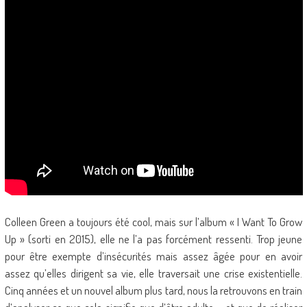
Colleen Green a toujours été cool, mais sur l’album « I Want To Grow
Up » (sorti en 2015), elle ne l’a pas forcément ressenti. Trop jeune
pour être exempte d’insécurités mais assez âgée pour en avoir
assez qu’elles dirigent sa vie, elle traversait une crise existentielle.
Cinq années et un nouvel album plus tard, nous la retrouvons en train