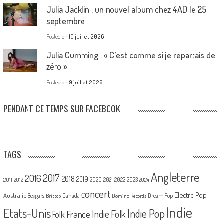
Julia Jacklin : un nouvel album chez 4AD le 25
septembre
Posted on
10 juillet 2026
Julia Cumming : « C’est comme si je repartais de
zéro »
Posted on
9 juillet 2026
PENDANT CE TEMPS SUR FACEBOOK
TAGS
Angleterre
2017
2016
2018
2019
2020
2021
2022
2023
2011
2012
2024
concert
Electro Pop
Australie
Canada
Beggars
Dream Pop
Britpop
Domino Records
Indie
Etats-Unis
Indie Pop
France
Indie Folk
Folk