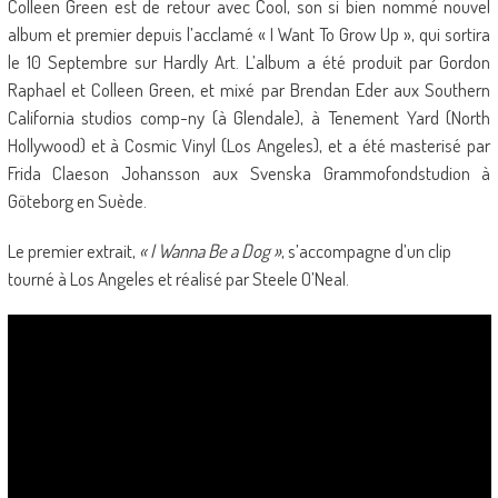
Colleen Green est de retour avec Cool, son si bien nommé nouvel
album et premier depuis l’acclamé « I Want To Grow Up », qui sortira
le 10 Septembre sur Hardly Art. L’album a été produit par Gordon
Raphael et Colleen Green, et mixé par Brendan Eder aux Southern
California studios comp-ny (à Glendale), à Tenement Yard (North
Hollywood) et à Cosmic Vinyl (Los Angeles), et a été masterisé par
Frida Claeson Johansson aux Svenska Grammofondstudion à
Göteborg en Suède.
Le premier extrait,
« I Wanna Be a Dog »
, s’accompagne d’un clip
tourné à Los Angeles et réalisé par Steele O’Neal.