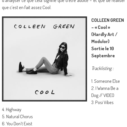
d’analyser ce que cela signifie que d’être adulte – et que de réaliser
que c’est en fait assez Cool.
COLLEEN GREEN
– « Cool »
(Hardly Art /
Modulor)
Sortie le 10
Septembre
Tracklisting :
1. Someone Else
2. I Wanna Be a
Dog // VIDEO
3. Posi Vibes
4. Highway
5. Natural Chorus
6. You Don’t Exist