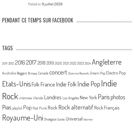
Posted on
9 juillet 2026
PENDANT CE TEMPS SUR FACEBOOK
TAGS
Angleterre
2017
2016
2018
2019
2020
2021
2022
2023
2011
2012
2024
concert
Electro Pop
Australie
Canada
Beggars
Dream Pop
Britpop
Domino Records
Indie
Etats-Unis
Indie Pop
France
Indie Folk
Folk
Rock
Paris
Londres
photos
New York
Los Angeles
interview
Irlande
Pias
Rock alternatif
Pop
Rock
Rock Français
playlist
Post Punk
Royaume-Uni
Universal
Shoegaze
Suède
Warner