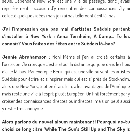
seule. Cependant New York est une ville de passage, donc j’avais
régulièrement l’occasion d’y rencontrer des connaissances. J’y ai
collecté quelques idées mais je n’ai pas tellement écrit là-bas.
J’ai l’impression que pas mal d’artistes Suédois partent
s’installer à New York : Anna Ternheim, A Camp… Tu les
connais? Vous faites des fêtes entre Suédois là-bas?
Jennie Abrahamson :
Non! Même si j’en ai croisé certains à
l’occasion. Je crois que c’est surtout la distance qui joue dans le choix
d’aller là-bas. Par exemple Berlin qui est une ville où vont les artistes
Suédois pour écrire et s’inspirer mais qui est si près de Stockholm,
alors que New York, tout en étant loin, a les avantages de l’Amérique
mais reste une ville à l’esprit plutôt Européen. On finit forcément par y
croiser des connaissances directes ou indirectes, mais on peut aussi
y rester très anonyme.
Alors parlons du nouvel album maintenant! Pourquoi as-tu
choisi ce long titre ‘While The Sun’s Still Up and The Sky Is