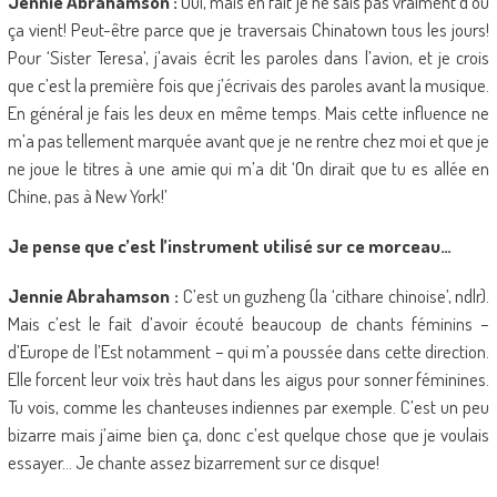
Jennie Abrahamson :
Oui, mais en fait je ne sais pas vraiment d’où
ça vient! Peut-être parce que je traversais Chinatown tous les jours!
Pour ‘Sister Teresa’, j’avais écrit les paroles dans l’avion, et je crois
que c’est la première fois que j’écrivais des paroles avant la musique.
En général je fais les deux en même temps. Mais cette influence ne
m’a pas tellement marquée avant que je ne rentre chez moi et que je
ne joue le titres à une amie qui m’a dit ‘On dirait que tu es allée en
Chine, pas à New York!’
Je pense que c’est l’instrument utilisé sur ce morceau…
Jennie Abrahamson :
C’est un guzheng (la ‘cithare chinoise’, ndlr).
Mais c’est le fait d’avoir écouté beaucoup de chants féminins –
d’Europe de l’Est notamment – qui m’a poussée dans cette direction.
Elle forcent leur voix très haut dans les aigus pour sonner féminines.
Tu vois, comme les chanteuses indiennes par exemple. C’est un peu
bizarre mais j’aime bien ça, donc c’est quelque chose que je voulais
essayer… Je chante assez bizarrement sur ce disque!