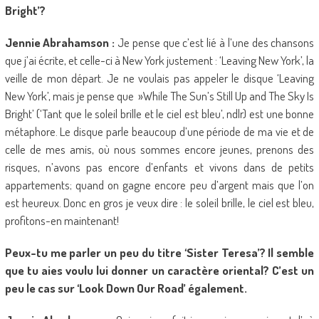
Bright’?
Jennie Abrahamson :
Je pense que c’est lié à l’une des chansons
que j’ai écrite, et celle-ci à New York justement : ‘Leaving New York’, la
veille de mon départ. Je ne voulais pas appeler le disque ‘Leaving
New York’, mais je pense que »While The Sun’s Still Up and The Sky Is
Bright’ (‘Tant que le soleil brille et le ciel est bleu’, ndlr) est une bonne
métaphore. Le disque parle beaucoup d’une période de ma vie et de
celle de mes amis, où nous sommes encore jeunes, prenons des
risques, n’avons pas encore d’enfants et vivons dans de petits
appartements; quand on gagne encore peu d’argent mais que l’on
est heureux. Donc en gros je veux dire : le soleil brille, le ciel est bleu,
profitons-en maintenant!
Peux-tu me parler un peu du titre ‘Sister Teresa’? Il semble
que tu aies voulu lui donner un caractère oriental? C’est un
peu le cas sur ‘Look Down Our Road’ également.