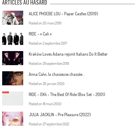
ARTICLES AU HASARD
ALICE PHOEBE LOU – Paper Castles (2019)
Posted on
20 mars 2019
RIDE – « Cali »
Posted on
2 septembre 2017
Kraków Loves Adana rejoint Italians Do It Better
Posted on
26 septembre 2019
Anna Calvi, la chasseuse chassée…
Posted on
29 janvier 2020
RIDE – OX4 – The Best Of Ride (Box Set – 2001)
Posted on
18 mars 2003
JULIA JACKLIN – Pre Pleasure (2022)
Posted on
27 septembre 2022