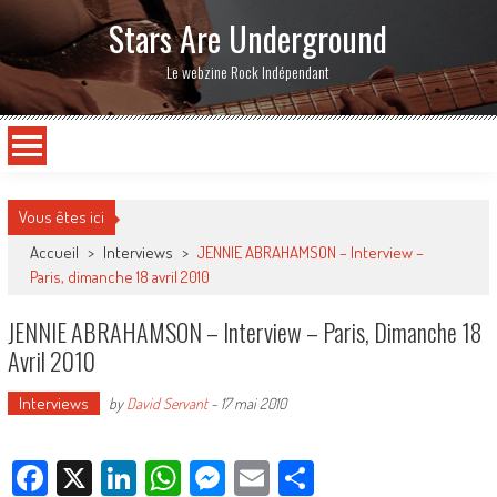
Stars Are Underground
Le webzine Rock Indépendant
Vous êtes ici
Accueil
>
Interviews
>
JENNIE ABRAHAMSON – Interview –
Paris, dimanche 18 avril 2010
JENNIE ABRAHAMSON – Interview – Paris, Dimanche 18
Avril 2010
Interviews
by
David Servant
-
17 mai 2010
Facebook
X
LinkedIn
WhatsApp
Messenger
Email
Partager