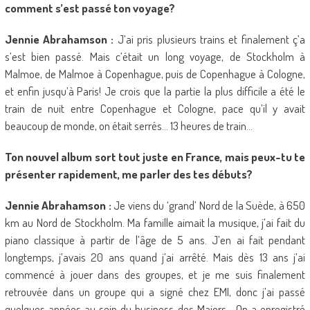
comment s’est passé ton voyage?
Jennie Abrahamson :
J’ai pris plusieurs trains et finalement ç’a
s’est bien passé. Mais c’était un long voyage, de Stockholm à
Malmoe, de Malmoe à Copenhague, puis de Copenhague à Cologne,
et enfin jusqu’à Paris! Je crois que la partie la plus difficile a été le
train de nuit entre Copenhague et Cologne, pace qu’il y avait
beaucoup de monde, on était serrés… 13 heures de train…
Ton nouvel album sort tout juste en France, mais peux-tu te
présenter rapidement, me parler des tes débuts?
Jennie Abrahamson :
Je viens du ‘grand’ Nord de la Suède, à 650
km au Nord de Stockholm. Ma famille aimait la musique, j’ai fait du
piano classique à partir de l’âge de 5 ans. J’en ai fait pendant
longtemps, j’avais 20 ans quand j’ai arrêté. Mais dès 13 ans j’ai
commencé à jouer dans des groupes, et je me suis finalement
retrouvée dans un groupe qui a signé chez EMI, donc j’ai passé
quelques années au sein du business des Majors… On a enregistré